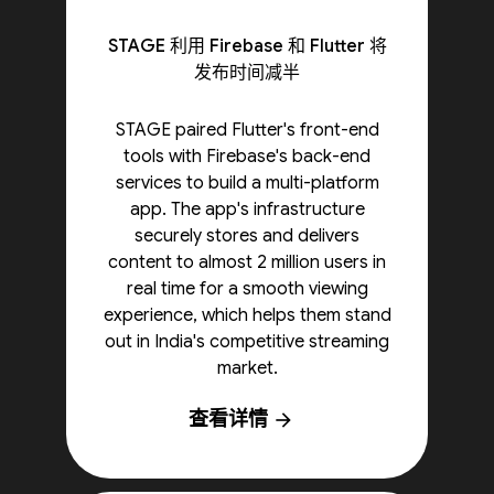
STAGE 利用 Firebase 和 Flutter 将
发布时间减半
STAGE paired Flutter's front-end
tools with Firebase's back-end
services to build a multi-platform
app. The app's infrastructure
securely stores and delivers
content to almost 2 million users in
real time for a smooth viewing
experience, which helps them stand
out in India's competitive streaming
market.
查看详情
arrow_forward