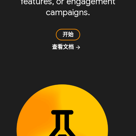
features, or engagement
campaigns.
开始
查看文档
arrow_forward