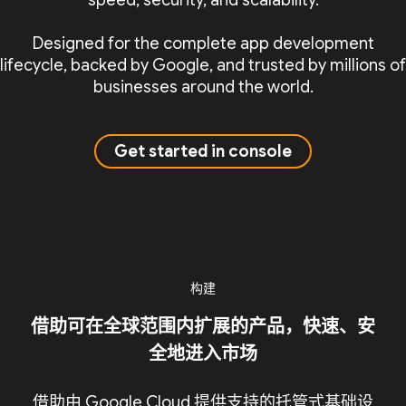
speed, security, and scalability.
Designed for the complete app development
lifecycle, backed by Google, and trusted by millions of
businesses around the world.
Get started in console
构建
借助可在全球范围内扩展的产品，快速、安
全地进入市场
借助由 Google Cloud 提供支持的托管式基础设