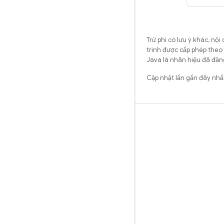
Trừ phi có lưu ý khác, n
trình được cấp phép theo
Java là nhãn hiệu đã đăng
Cập nhật lần gần đây nh
Tìm hiểu
Hướng dẫn
Tài liệu tham khảo
Mẫu
Thư viện
GitHub