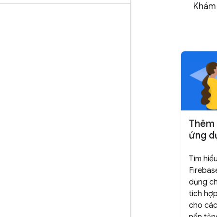
Khám 
Thêm 
ứng d
Tìm hiể
Firebas
dụng ch
tích hợ
cho các