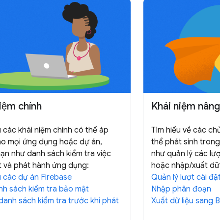
iệm chính
Khái niệm nâng
u các khái niệm chính có thể áp
Tìm hiểu về các ch
o mọi ứng dụng hoặc dự án,
thể phát sinh trong
ạn như danh sách kiểm tra việc
như quản lý các lư
 và phát hành ứng dụng:
hoặc nhập/xuất dữ 
u các dự án Firebase
Quản lý lượt cài đặ
h sách kiểm tra bảo mật
Nhập phân đoạn
 danh sách kiểm tra trước khi phát
Xuất dữ liệu sang 