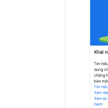
Khái n
Tìm hiể
dụng ch
chẳng h
bảo mật
Tìm hiể
Xem dan
Xem lại
hành