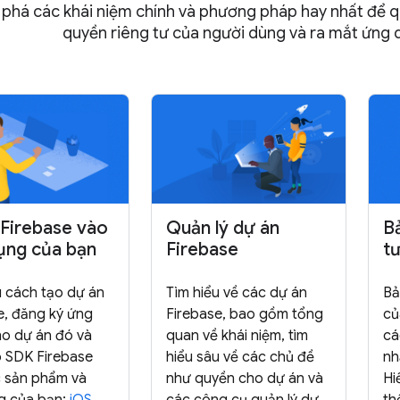
phá các khái niệm chính và phương pháp hay nhất để qu
quyền riêng tư của người dùng và ra mắt ứng 
Firebase vào
Quản lý dự án
B
ụng của bạn
Firebase
t
u cách tạo dự án
Tìm hiểu về các dự án
Bả
e, đăng ký ứng
Firebase, bao gồm tổng
củ
o dự án đó và
quan về khái niệm, tìm
cá
p SDK Firebase
hiểu sâu về các chủ đề
nh
 sản phẩm và
như quyền cho dự án và
Hi