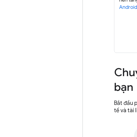
nền tản
Androi
Chuy
bạn
Bắt đầu p
tế và tài