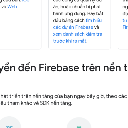
g của bạn:
iOS,
các công cụ quản lý dự
th
d
và
Web
án, hoặc chuẩn bị phát
ng
hành ứng dụng. Hãy bắt
đọ
đầu bằng cách
tìm hiểu
tư
các dự án Firebase
và
Fi
xem danh sách kiểm tra
trước khi ra mắt
.
ển đến Firebase trên nền 
hát triển trên nền tảng của bạn ngay bây giờ, theo các 
 liệu tham khảo về SDK nền tảng.