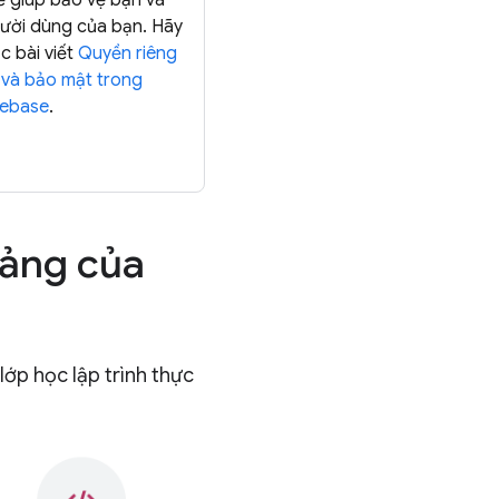
ể giúp bảo vệ bạn và
ười dùng của bạn. Hãy
c bài viết
Quyền riêng
 và bảo mật trong
rebase
.
tảng của
lớp học lập trình thực