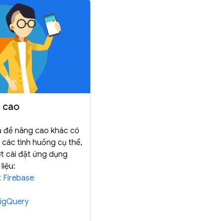
 cao
ủ đề nâng cao khác có
 các tình huống cụ thể,
ợt cài đặt ứng dụng
liệu:
t Firebase
BigQuery