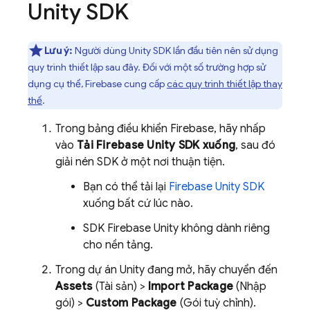
Unity SDK
Lưu ý:
Người dùng Unity SDK lần đầu tiên nên sử dụng
quy trình thiết lập sau đây. Đối với một số trường hợp sử
dụng cụ thể, Firebase cung cấp
các quy trình thiết lập thay
thế
.
Trong bảng điều khiển
Firebase
, hãy nhấp
vào
Tải
Firebase
Unity
SDK xuống
, sau đó
giải nén SDK ở một nơi thuận tiện.
Bạn có thể tải lại
Firebase
Unity
SDK
xuống bất cứ lúc nào.
SDK
Firebase
Unity
không dành riêng
cho nền tảng.
Trong dự án Unity đang mở, hãy chuyển đến
Assets
(Tài sản) >
Import Package
(Nhập
gói) >
Custom Package
(Gói tuỳ chỉnh).