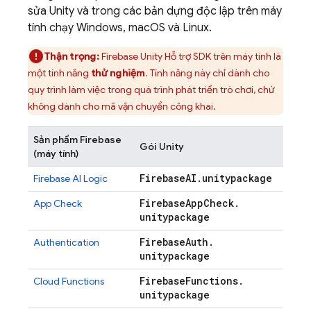
sửa Unity và trong các bản dựng độc lập trên máy
tính chạy Windows, macOS và Linux.
Thận trọng:
Firebase
Unity
Hỗ trợ SDK trên máy tính là
một tính năng
thử nghiệm
. Tính năng này chỉ dành cho
quy trình làm việc trong quá trình phát triển trò chơi, chứ
không dành cho mã vận chuyển công khai.
Sản phẩm Firebase
Gói Unity
(máy tính)
Firebase
AI
.
unitypackage
Firebase AI Logic
Firebase
App
Check
.
App Check
unitypackage
Firebase
Auth
.
Authentication
unitypackage
Firebase
Functions
.
Cloud Functions
unitypackage