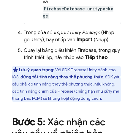
và
FirebaseDatabase.unitypacka
ge
Trong cửa sổ
Import Unity Package
(Nhập
gói Unity), hãy nhấp vào
Import
(Nhập).
Quay lại bảng điều khiển
Firebase
, trong quy
trình thiết lập, hãy nhấp vào
Tiếp theo
.
Lưu ý quan trọng:
Với SDK
Firebase
Unity
dành cho
iOS,
đừng tắt tính năng thay thế phương thức
. SDK yêu
cầu phải có tính năng thay thế phương thức; nếu không,
các tính năng chính của Firebase (chẳng hạn như xử lý mã
thông báo
FCM
) sẽ không hoạt động đúng cách.
Bước 5
: Xác nhận các