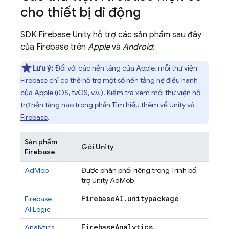
cho thiết bị di động
SDK
Firebase
Unity
hỗ trợ các sản phẩm sau đây
của Firebase trên
Apple
và
Android
:
Lưu ý:
Đối với các nền tảng của Apple, mỗi thư viện
Firebase chỉ có thể hỗ trợ một số nền tảng hệ điều hành
của Apple (iOS, tvOS, v.v.). Kiểm tra xem mỗi thư viện hỗ
trợ nền tảng nào trong phần
Tìm hiểu thêm về Unity và
Firebase
.
Sản phẩm
Gói Unity
Firebase
AdMob
Được phân phối riêng trong Trình bổ
trợ Unity
AdMob
Firebase
AI
.
unitypackage
Firebase
AI Logic
Firebase
Analytics
.
Analytics