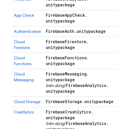
unitypackage
Firebase
App
Check
.
App Check
unitypackage
Firebase
Auth
.
unitypackage
Authentication
Firebase
Firestore
.
Cloud
unitypackage
Firestore
Firebase
Functions
.
Cloud
unitypackage
Functions
Firebase
Messaging
.
Cloud
unitypackage
Messaging
Firebase
Analytics
.
(nên dùng)
unitypackage
Firebase
Storage
.
unitypackage
Cloud Storage
Firebase
Crashlytics
.
Crashlytics
unitypackage
Firebase
Analytics
.
(nên dùng)