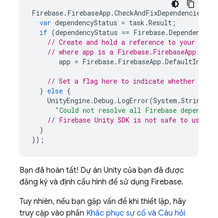
Firebase
.
FirebaseApp
.
CheckAndFixDependenciesAsy
var
dependencyStatus
=
task
.
Result
;
if
(
dependencyStatus
==
Firebase
.
DependencySt
// Create and hold a reference to your Fire
// where app is a Firebase.FirebaseApp prop
app
=
Firebase
.
FirebaseApp
.
DefaultInstan
// Set a flag here to indicate whether Fire
}
else
{
UnityEngine
.
Debug
.
LogError
(
System
.
String
.
Fo
"Could not resolve all Firebase dependenc
// 
Firebase
Unity
 SDK is not safe to use he
}
});
Bạn đã hoàn tất! Dự án Unity của bạn đã được
đăng ký và định cấu hình để sử dụng Firebase.
Tuy nhiên, nếu bạn gặp vấn đề khi thiết lập, hãy
truy cập vào phần
Khắc phục sự cố và Câu hỏi