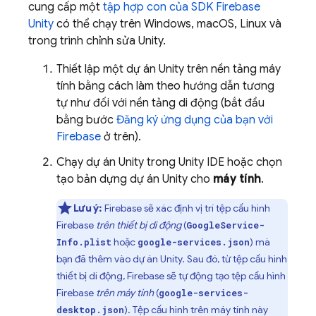
cung cấp một
tập hợp con của SDK
Firebase
Unity
có thể chạy trên Windows, macOS, Linux và
trong trình chỉnh sửa Unity.
Thiết lập một dự án Unity trên nền tảng máy
tính bằng cách làm theo hướng dẫn tương
tự như đối với nền tảng di động (bắt đầu
bằng bước
Đăng ký ứng dụng của bạn với
Firebase
ở trên).
Chạy dự án Unity trong Unity IDE hoặc chọn
tạo bản dựng dự án Unity cho
máy tính
.
Lưu ý:
Firebase sẽ xác định vị trí tệp cấu hình
Firebase
trên thiết bị di động
(
GoogleService-
hoặc
) mà
Info.plist
google-services.json
bạn đã thêm vào dự án Unity. Sau đó, từ tệp cấu hình
thiết bị di động, Firebase sẽ tự động tạo tệp cấu hình
Firebase
trên máy tính
(
google-services-
). Tệp cấu hình trên máy tính này
desktop.json