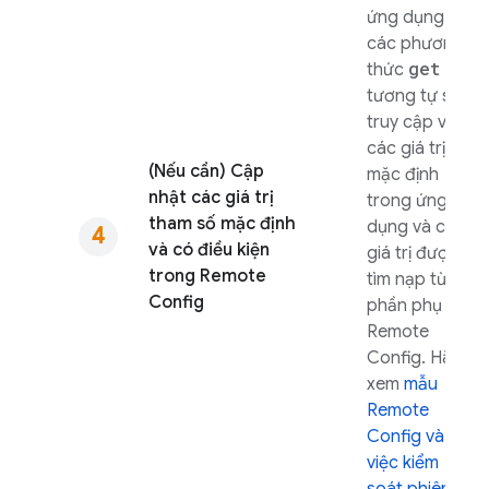
ứng dụng, vì
các phương
get
thức
tương tự sẽ
truy cập vào
các giá trị
(Nếu cần) Cập
mặc định
nhật các giá trị
trong ứng
tham số mặc định
dụng và các
và có điều kiện
giá trị được
trong
Remote
tìm nạp từ
Config
phần phụ trợ
Remote
Config
. Hãy
xem
mẫu
Remote
Config
và
việc kiểm