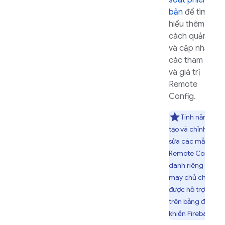
soát phiên
bản
để tìm
hiểu thêm về
cách quản lý
và cập nhật
các tham số
và giá trị
Remote
Config
.
Tính năng
tạo và chỉnh
sửa các mẫu
Remote Config
dành riêng cho
máy chủ chỉ
được hỗ trợ
trên bảng điều
khiển
Firebase
.