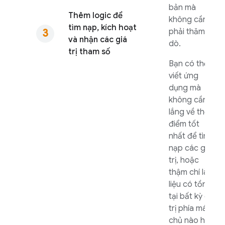
bản mà
Thêm logic để
không cần
tìm nạp, kích hoạt
phải thăm
và nhận các giá
dò.
trị tham số
Bạn có thể
viết ứng
dụng mà
không cần lo
lắng về thời
điểm tốt
nhất để tìm
nạp các giá
trị, hoặc
thậm chí là
liệu có tồn
tại bất kỳ giá
trị phía máy
chủ nào hay