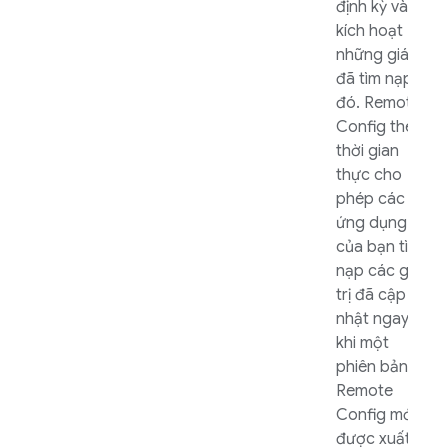
định kỳ và
kích hoạt
những giá trị
đã tìm nạp
đó.
Remote
Config
theo
thời gian
thực cho
phép các
ứng dụng
của bạn tìm
nạp các giá
trị đã cập
nhật ngay
khi một
phiên bản
Remote
Config
mới
được xuất