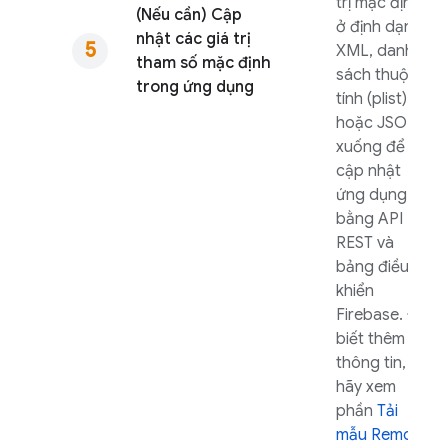
trị mặc định
(Nếu cần) Cập
ở định dạng
nhật các giá trị
XML, danh
tham số mặc định
sách thuộc
trong ứng dụng
tính (plist)
hoặc JSON
xuống để
cập nhật
ứng dụng
bằng API
REST và
bảng điều
khiển
Firebase
. Để
biết thêm
thông tin,
hãy xem
phần
Tải
mẫu
Remote