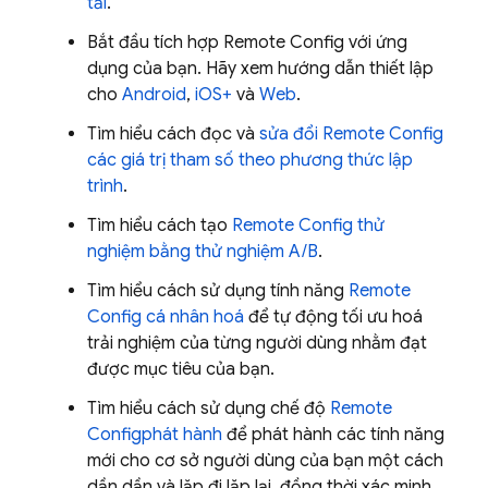
tải
.
Bắt đầu tích hợp
Remote Config
với ứng
dụng của bạn. Hãy xem hướng dẫn thiết lập
cho
Android
,
iOS+
và
Web
.
Tìm hiểu cách đọc và
sửa đổi
Remote Config
các giá trị tham số theo phương thức lập
trình
.
Tìm hiểu cách tạo
Remote Config
thử
nghiệm bằng thử nghiệm A/B
.
Tìm hiểu cách sử dụng tính năng
Remote
Config
cá nhân hoá
để tự động tối ưu hoá
trải nghiệm của từng người dùng nhằm đạt
được mục tiêu của bạn.
Tìm hiểu cách sử dụng chế độ
Remote
Config
phát hành
để phát hành các tính năng
mới cho cơ sở người dùng của bạn một cách
dần dần và lặp đi lặp lại, đồng thời xác minh