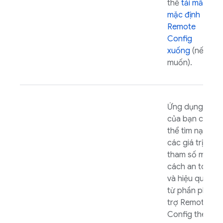
thể
tải mẫu
mặc định
Remote
Config
xuống
(nếu
muốn).
Ứng dụng
của bạn có
thể tìm nạp
các giá trị
tham số một
cách an toàn
và hiệu quả
từ phần phụ
trợ
Remote
Config
theo