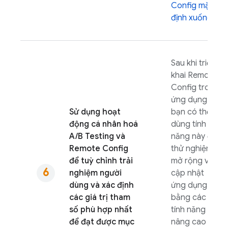
Config
mặc
định xuống
.
Sau khi triển
khai
Remote
Config
trong
ứng dụng,
Sử dụng hoạt
bạn có thể
động cá nhân hoá
dùng tính
A/B Testing
và
năng này để
Remote Config
thử nghiệm,
để tuỳ chỉnh trải
mở rộng và
nghiệm người
cập nhật
dùng và xác định
ứng dụng
các giá trị tham
bằng các
số phù hợp nhất
tính năng
để đạt được mục
nâng cao