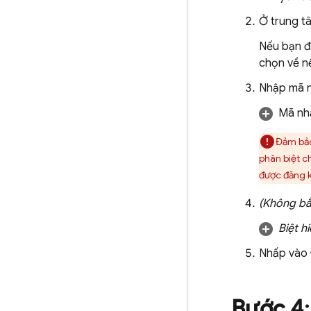
Ở trung t
Nếu bạn đ
chọn về n
Nhập mã n
Mã nhậ
Đảm bảo
phân biệt c
được đăng k
(Không bắ
Biệt h
Nhấp vào
Bước 4