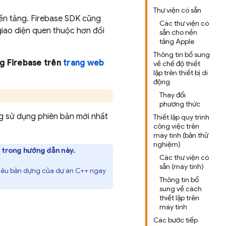
Thư viện có sẵn
ền tảng. Firebase SDK cũng
Các thư viện có
iao diện quen thuộc hơn đối
sẵn cho nền
tảng Apple
Thông tin bổ sung
ng Firebase trên
trang web
về chế độ thiết
lập trên thiết bị di
động
Thay đổi
phương thức
 sử dụng phiên bản mới nhất
Thiết lập quy trình
công việc trên
máy tính (bản thử
nghiệm)
g trong hướng dẫn này.
Các thư viện có
sẵn (máy tính)
iêu bản dựng của dự án C++ ngay
Thông tin bổ
sung về cách
thiết lập trên
máy tính
Các bước tiếp