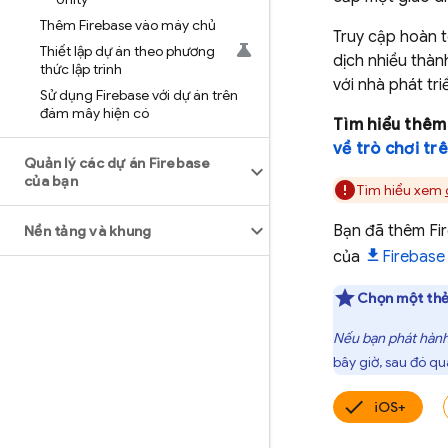
Thêm Firebase vào máy chủ
Truy cập hoàn 
Thiết lập dự án theo phương
dịch nhiều thà
thức lập trình
với nhà phát tri
Sử dụng Firebase với dự án trên
đám mây hiện có
Tìm hiểu thêm
về trò chơi tr
Quản lý các dự án Firebase
của bạn
Tìm hiểu xem
Bạn đã thêm Fi
Nền tảng và khung
của
Firebase
Chọn một thẻ
Nếu bạn phát hành 
bây giờ, sau đó qu
iOS+