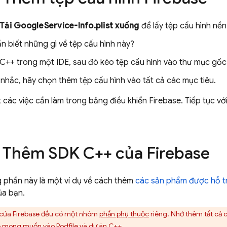
Tải GoogleService-Info.plist xuống
để lấy tệp cấu hình nền
n biết những gì về tệp cấu hình này?
C++ trong một IDE, sau đó kéo tệp cấu hình vào thư mục gốc
nhắc, hãy chọn thêm tệp cấu hình vào tất cả các mục tiêu.
 các việc cần làm trong bảng điều khiển
Firebase
. Tiếp tục v
: Thêm SDK C++ của Firebase
 phần này là một ví dụ về cách thêm
các sản phẩm được hỗ t
ủa bạn.
của Firebase đều có một nhóm
phần phụ thuộc
riêng. Nhớ thêm tất cả 
e mong muốn vào Podfile và dự án C++.