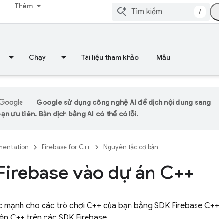
Thêm
/
Chạy
Tài liệu tham khảo
Mẫu
Google sử dụng công nghệ AI để dịch nội dung sang
n ưu tiên. Bản dịch bằng AI có thể có lỗi.
entation
Firebase for C++
Nguyên tắc cơ bản
irebase vào dự án C++
 mạnh cho các trò chơi C++ của bạn bằng SDK Firebase C++ 
ện C++ trên các SDK Firebase.