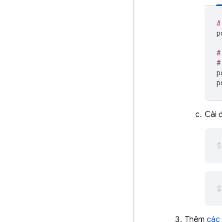
#
p
#
#
p
p
Cài 
Thêm
các