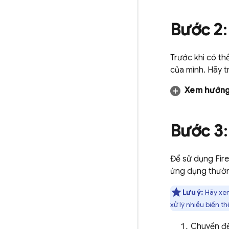
Bước 2
Trước khi có th
của mình. Hãy t
Xem hướng 
Bước 3
Để sử dụng Fir
ứng dụng thườn
Lưu ý:
Hãy x
xử lý nhiều biến th
Chuyển đế