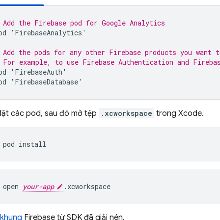
 Add the Firebase pod for 
Google Analytics
od
'
FirebaseAnalytics
'
 Add the pods for any other Firebase products you want t
 For example, to use 
Firebase Authentication
 and 
Fireba
od
'
FirebaseAuth
'
od
'
FirebaseDatabase
'
đặt các pod, sau đó mở tệp
.xcworkspace
trong Xcode.
pod install
open 
your-app
.xcworkspace
 khung
Firebase từ SDK đã giải nén.