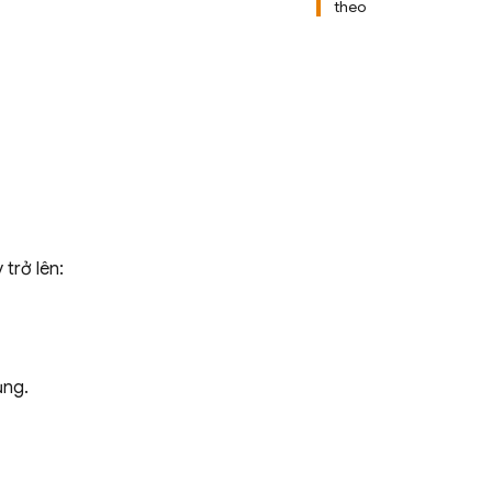
theo
trở lên:
ụng.