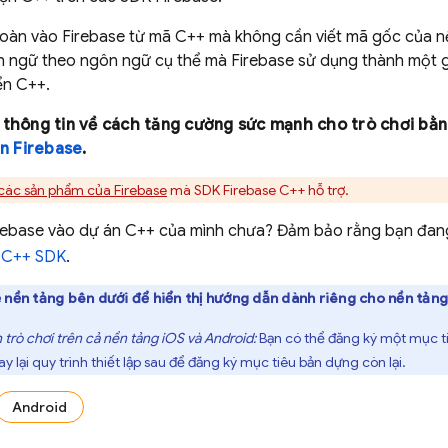
toàn vào Firebase từ mã C++ mà không cần viết mã gốc của n
nh ngữ theo ngôn ngữ cụ thể mà Firebase sử dụng thành một g
ển C++.
 thông tin về cách tăng cường sức mạnh cho trò chơi bằ
ên Firebase
.
các sản phẩm của Firebase
mà SDK
Firebase
C++
hỗ trợ.
rebase vào dự án C++ của mình chưa? Đảm bảo rằng bạn đang
C++
SDK
.
 nền tảng bên dưới để hiển thị hướng dẫn dành riêng cho nền tản
trò chơi trên cả nền tảng iOS và Android:
Bạn có thể đăng ký một mục t
ay lại quy trình thiết lập sau để đăng ký mục tiêu bản dựng còn lại.
Android