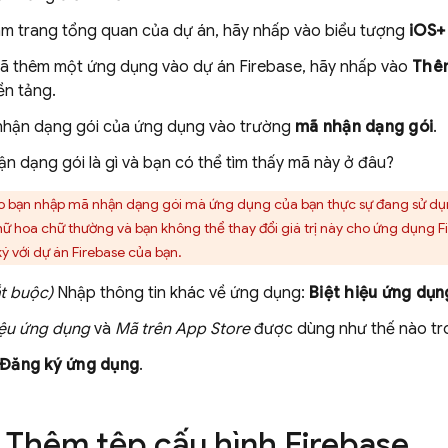
âm trang tổng quan của dự án, hãy nhấp vào biểu tượng
iOS+
ã thêm một ứng dụng vào dự án Firebase, hãy nhấp vào
Thê
ền tảng.
hận dạng gói của ứng dụng vào trường
mã nhận dạng gói
.
n dạng gói là gì và bạn có thể tìm thấy mã này ở đâu?
 bạn nhập mã nhận dạng gói mà ứng dụng của bạn thực sự đang sử dụn
hữ hoa chữ thường và bạn không thể thay đổi giá trị này cho ứng dụng 
ý với dự án Firebase của bạn.
t buộc)
Nhập thông tin khác về ứng dụng:
Biệt hiệu ứng dụn
iệu ứng dụng
và
Mã trên App Store
được dùng như thế nào tr
Đăng ký ứng dụng
.
: Thêm tệp cấu hình Firebase