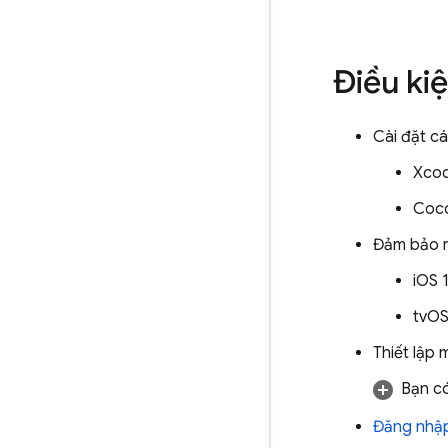
Điều ki
Cài đặt c
Xcod
Coco
Đảm bảo r
iOS 
tvOS
Thiết lập
Bạn c
Đăng nhập