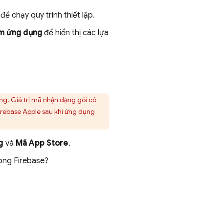
để chạy quy trình thiết lập.
m ứng dụng
để hiển thị các lựa
g. Giá trị mã nhận dạng gói có
Firebase Apple sau khi ứng dụng
g
và
Mã App Store
.
ong Firebase?