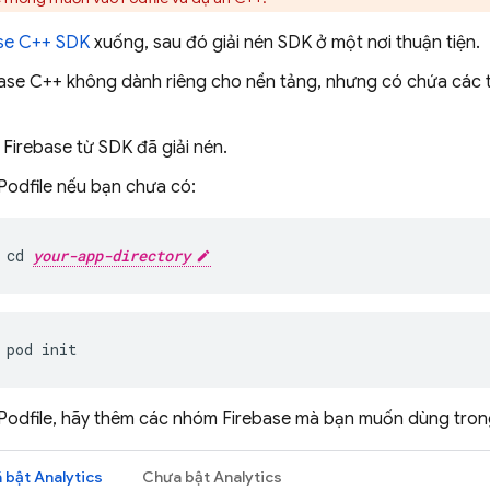
se
C++
SDK
xuống, sau đó giải nén SDK ở một nơi thuận tiện.
ase
C++
không dành riêng cho nền tảng, nhưng có chứa các t
Firebase từ SDK đã giải nén.
Podfile nếu bạn chưa có:
cd 
your-app-directory
pod init
Podfile, hãy thêm các nhóm Firebase mà bạn muốn dùng tron
 bật
Analytics
Chưa bật
Analytics