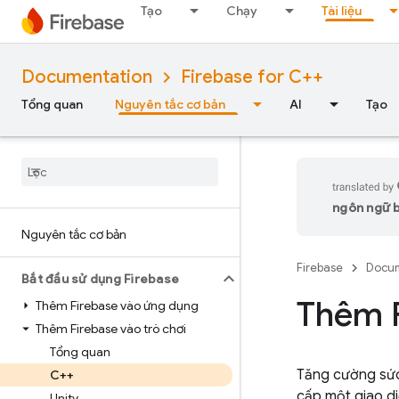
Tạo
Chạy
Tài liệu
Documentation
Firebase for C++
Tổng quan
Nguyên tắc cơ bản
AI
Tạo
ngôn ngữ bạ
Nguyên tắc cơ bản
Firebase
Docum
Bắt đầu sử dụng Firebase
Thêm F
Thêm Firebase vào ứng dụng
Thêm Firebase vào trò chơi
Tổng quan
Tăng cường sức
C++
cấp một giao di
Unity