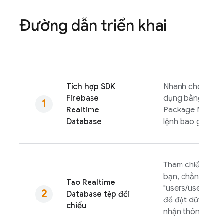
Đường dẫn triển khai
Tích hợp SDK
Nhanh chóng t
Firebase
dụng bằng Grad
Realtime
Package Manag
Database
lệnh bao gồm.
Tham chiếu dữ 
bạn, chẳng hạ
Tạo
Realtime
"users/user:12
Database
tệp đối
để đặt dữ liệu
chiếu
nhận thông báo