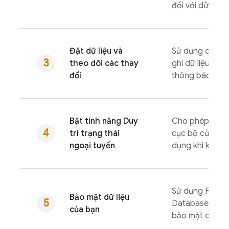
đối với dữ liệu.
Đặt dữ liệu và
Sử dụng các th
theo dõi các thay
ghi dữ liệu ho
đổi
thông báo khi c
Bật tính năng Duy
Cho phép ghi dữ
trì trạng thái
cục bộ của thiế
ngoại tuyến
dụng khi không
Sử dụng
Fireba
Bảo mật dữ liệu
Database
Quy 
của bạn
bảo mật dữ liệ