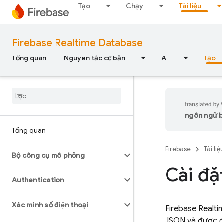
Tạo
Chạy
Tài liệu
Firebase Realtime Database
Tổng quan
Nguyên tắc cơ bản
AI
Tạo
ngôn ngữ bạ
Tổng quan
Firebase
Tài liệ
Bộ công cụ mô phỏng
Cài đặ
Authentication
Xác minh số điện thoại
Firebase Realt
JSON và được đ