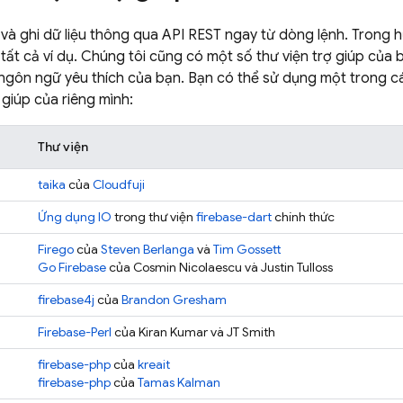
và ghi dữ liệu thông qua API REST ngay từ dòng lệnh. Trong 
tất cả ví dụ. Chúng tôi cũng có một số thư viện trợ giúp của 
gôn ngữ yêu thích của bạn. Bạn có thể sử dụng một trong cá
 giúp của riêng mình:
Thư viện
taika
của
Cloudfuji
Ứng dụng IO
trong thư viện
firebase-dart
chính thức
Firego
của
Steven Berlanga
và
Tim Gossett
Go Firebase
của Cosmin Nicolaescu và Justin Tulloss
firebase4j
của
Brandon Gresham
Firebase-Perl
của Kiran Kumar và JT Smith
firebase-php
của
kreait
firebase-php
của
Tamas Kalman