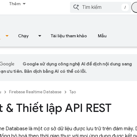
Thêm
/
Chạy
Tài liệu tham khảo
Mẫu
Google sử dụng công nghệ AI để dịch nội dung sang
n ưu tiên. Bản dịch bằng AI có thể có lỗi.
u
Firebase Realtime Database
Tạo
t & Thiết lập API REST
ime Database
là một cơ sở dữ liệu được lưu trữ trên đám mây. 
ồng bộ hoá theo thời gian thực với mọi ứng dụng được kết nố