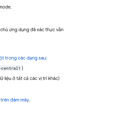
tmode.
y chủ ứng dụng đã xác thực vẫn
một trong các dạng sau:
-central1
)
ữ liệu ở tất cả các vị trí khác)
I trên đám mây
.