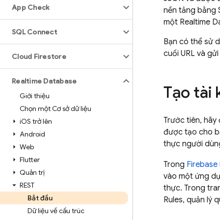
App Check
nền tảng bằng 
một
Realtime D
SQL Connect
Bạn có thể sử 
cuối URL và gửi
Cloud Firestore
Realtime Database
Tạo tài
Giới thiệu
Chọn một Cơ sở dữ liệu
Trước tiên, hãy
i
OS trở lên
được tạo cho bạ
Android
thực người dùng
Web
Flutter
Trong
Firebase
Quản trị
vào một ứng dụn
REST
thực. Trong tr
Bắt đầu
Rules
, quản lý 
Dữ liệu về cấu trúc