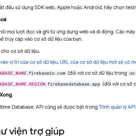
ắt đầu sử dụng SDK web, Apple hoặc Android, hãy chọn tes
hoá
hối mọi lượt đọc và ghi từ ứng dụng web và di động. Các má
hể truy cập vào cơ sở dữ liệu của bạn.
í cho cơ sở dữ liệu.
vào vị trí của cơ sở dữ liệu, URL của cơ sở dữ liệu mới sẽ có 
ABASE_NAME
.firebaseio.com
(đối với cơ sở dữ liệu trong
us
ABASE_NAME
.
REGION
.firebasedatabase.app
(đối với cơ sở d
Xong
.
ltime Database
, API cũng sẽ được bật trong
Trình quản lý AP
ư viện trợ giúp