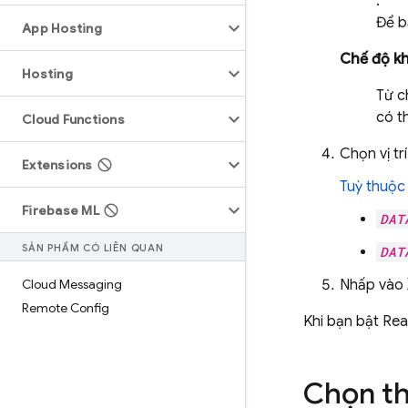
.
Để b
App Hosting
Chế độ k
Hosting
Từ c
có t
Cloud Functions
Chọn vị tr
Extensions
Tuỳ thuộc 
Firebase ML
DAT
SẢN PHẨM CÓ LIÊN QUAN
DAT
Cloud Messaging
Nhấp vào
Remote Config
Khi bạn bật
Rea
Chọn th