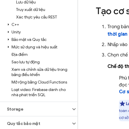
Lưu dữ liệu
Tạo cơ s
Truy xuất dữ liệu
Xác thực yêu cầu REST
C++
Trong bản
Unity
thời gian
Bảo mật và Quy tắc
Nhấp vào
Mức sử dụng và hiệu suất
Địa điểm
Chọn chế
Sao lưu tự động
Chế độ t
Xem và chỉnh sửa dữ liệu trong
bảng điều khiển
Phù 
Mở rộng bằng Cloud Functions
đọc 
Loạt video: Firebase dành cho
Cơ s
nhà phát triển SQL
L
Storage
toàn
cơ sở
Quy tắc bảo mật