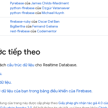
Pyrebase
của
James Childs-Maidment
python-firebase
của
Özgür Vatansever
python-firebase
của
Michael Huynh
firebase-ruby
của
Oscar Del Ben
BigBertha
của
Fernand Galiana
rest-firebase
của
Codementor
c tiếp theo
cách
cấu trúc dữ liệu
cho
Realtime Database
.
u.
dữ liệu.
 dữ liệu của bạn trong bảng điều khiển của Firebase.
ội dung của trang này được cấp phép theo
Giấy phép ghi nhận tác giả 4.0 
Giấy phép Apache 2.0
. Để biết thông tin chi tiết, vui lòng tham khảo
Chính 