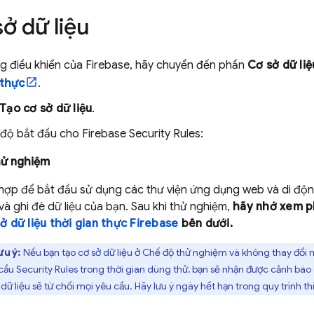
ở dữ liệu
g điều khiển của
Firebase
, hãy chuyển đến phần
Cơ sở dữ li
 thực
.
Tạo cơ sở dữ liệu
.
 độ bắt đầu cho
Firebase Security Rules
:
hử nghiệm
hợp để bắt đầu sử dụng các thư viện ứng dụng web và di độ
và ghi đè dữ liệu của bạn. Sau khi thử nghiệm,
hãy nhớ xem 
ở dữ liệu thời gian thực Firebase
bên dưới.
ưu ý:
Nếu bạn tạo cơ sở dữ liệu ở Chế độ thử nghiệm và không thay đổi 
 cầu
Security Rules
trong thời gian dùng thử, bạn sẽ nhận được cảnh báo 
 dữ liệu sẽ từ chối mọi yêu cầu. Hãy lưu ý ngày hết hạn trong quy trình th