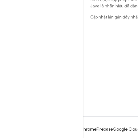
Java là nhãn hiệu đã đăng
Cập nhật lần gần đây nh
Tìm hiểu
Hướng dẫn
Tài liệu tham khảo
Mẫu
Thư viện
GitHub
Android
Chrome
Firebase
Google Clou