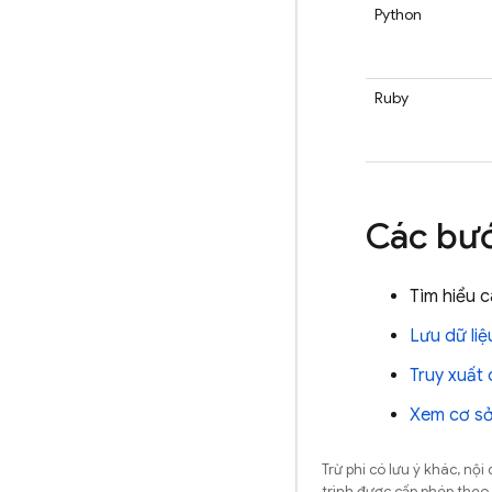
Python
Ruby
Các bướ
Tìm hiểu 
Lưu dữ liệ
Truy xuất 
Xem cơ sở
Trừ phi có lưu ý khác, n
trình được cấp phép theo