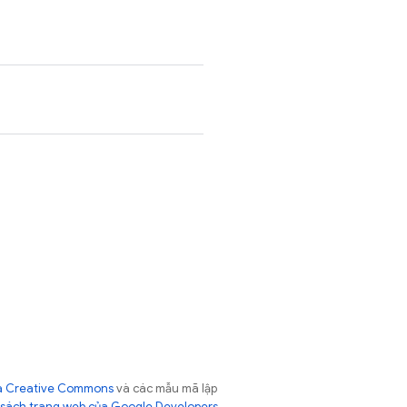
của Creative Commons
và các mẫu mã lập
sách trang web của Google Developers
.