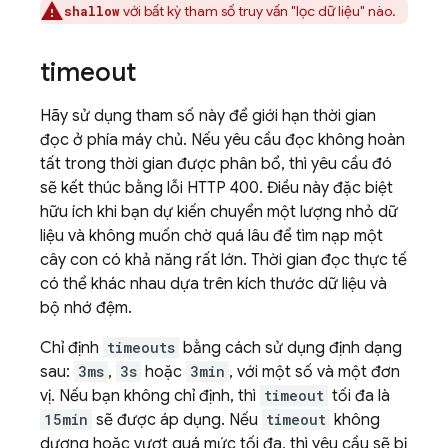
với bất kỳ tham số truy vấn "lọc dữ liệu" nào.
shallow
timeout
Hãy sử dụng tham số này để giới hạn thời gian
đọc ở phía máy chủ. Nếu yêu cầu đọc không hoàn
tất trong thời gian được phân bổ, thì yêu cầu đó
sẽ kết thúc bằng lỗi HTTP 400. Điều này đặc biệt
hữu ích khi bạn dự kiến chuyển một lượng nhỏ dữ
liệu và không muốn chờ quá lâu để tìm nạp một
cây con có khả năng rất lớn. Thời gian đọc thực tế
có thể khác nhau dựa trên kích thước dữ liệu và
bộ nhớ đệm.
Chỉ định
timeouts
bằng cách sử dụng định dạng
sau:
3ms
,
3s
hoặc
3min
, với một số và một đơn
vị. Nếu bạn không chỉ định, thì
timeout
tối đa là
15min
sẽ được áp dụng. Nếu
timeout
không
dương hoặc vượt quá mức tối đa, thì yêu cầu sẽ bị