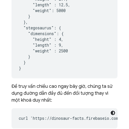
      "length" : 12.5,

      "weight": 5000

    }

  },

  "stegosaurus": {

    "dimensions": {

      "height" : 4,

      "length" : 9,

      "weight" : 2500

    }

  }

}
Để truy vấn chiều cao ngay bây giờ, chúng ta sử
dụng đường dẫn đầy đủ đến đối tượng thay vì
một khoá duy nhất: