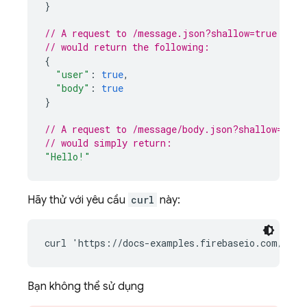
}
// A request to /message.json?shallow=true
// would return the following:
{
"user"
:
true
,
"body"
:
true
}
// A request to /message/body.json?shallow=true
// would simply return:
"Hello!"
Hãy thử với yêu cầu
curl
này:
Bạn không thể sử dụng