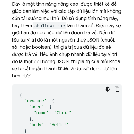
Đây là một tính năng nâng cao, được thiết kế để
giúp bạn làm việc với các tập dữ liệu lớn mà không
cần tải xuống mọi thứ. Để sử dụng tính năng này,
hãy thêm
shallow=true
làm tham số. Điều này sẽ
giới hạn độ sâu của dữ liệu được trả về. Nếu dữ
liệu tại vị trí đó là một nguyên thuỷ JSON (chuỗi,
số, hoặc boolean), thì giá trị của dữ liệu đó sẽ
được trả về. Nếu ảnh chụp nhanh dữ liệu tại vị trí
đó là một đối tượng JSON, thì giá trị của mỗi khoá
sẽ bị cắt ngắn thành
true
. Ví dụ: sử dụng dữ liệu
bên dưới:
{
"message"
:
{
"user"
:
{
"name"
:
"Chris"
},
"body"
:
"Hello!"
}