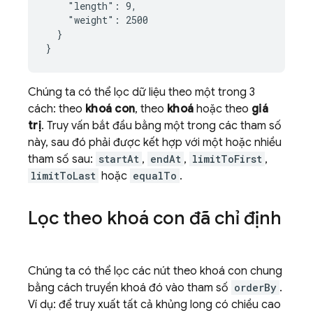
    "length": 9,

    "weight": 2500

  }

}
Chúng ta có thể lọc dữ liệu theo một trong 3
cách: theo
khoá con
, theo
khoá
hoặc theo
giá
trị
. Truy vấn bắt đầu bằng một trong các tham số
này, sau đó phải được kết hợp với một hoặc nhiều
tham số sau:
startAt
,
endAt
,
limitToFirst
,
limitToLast
hoặc
equalTo
.
Lọc theo khoá con đã chỉ định
Chúng ta có thể lọc các nút theo khoá con chung
bằng cách truyền khoá đó vào tham số
orderBy
.
Ví dụ: để truy xuất tất cả khủng long có chiều cao