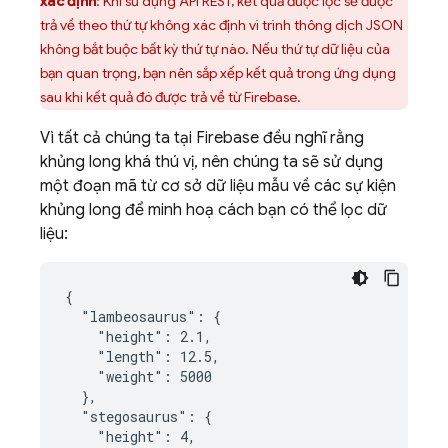
xác định
: Khi sử dụng API REST, kết quả được lọc sẽ được
trả về theo thứ tự không xác định vì trình thông dịch JSON
không bắt buộc bất kỳ thứ tự nào. Nếu thứ tự dữ liệu của
bạn quan trọng, bạn nên sắp xếp kết quả trong ứng dụng
sau khi kết quả đó được trả về từ Firebase.
Vì tất cả chúng ta tại Firebase đều nghĩ rằng
khủng long khá thú vị, nên chúng ta sẽ sử dụng
một đoạn mã từ cơ sở dữ liệu mẫu về các sự kiện
khủng long để minh hoạ cách bạn có thể lọc dữ
liệu:
{

  "lambeosaurus": {

    "height": 2.1,

    "length": 12.5,

    "weight": 5000

  },

  "stegosaurus": {

    "height": 4,
