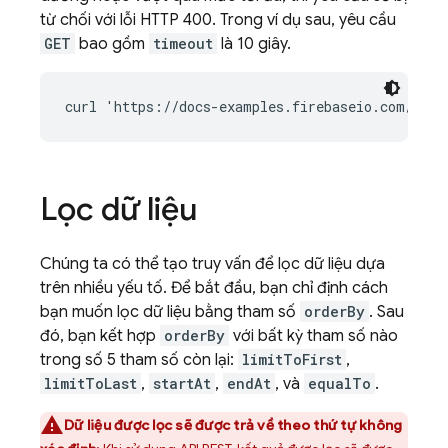
từ chối với lỗi HTTP 400. Trong ví dụ sau, yêu cầu
GET
bao gồm
timeout
là 10 giây.
Lọc dữ liệu
Chúng ta có thể tạo truy vấn để lọc dữ liệu dựa
trên nhiều yếu tố. Để bắt đầu, bạn chỉ định cách
bạn muốn lọc dữ liệu bằng tham số
orderBy
. Sau
đó, bạn kết hợp
orderBy
với bất kỳ tham số nào
trong số 5 tham số còn lại:
limitToFirst
,
limitToLast
,
startAt
,
endAt
, và
equalTo
.
Dữ liệu được lọc sẽ được trả về theo thứ tự không