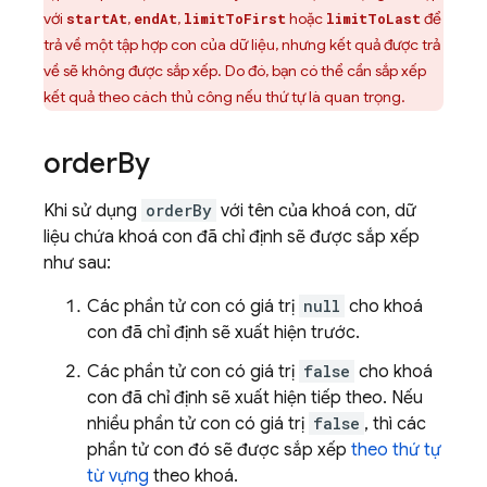
với
,
,
hoặc
để
startAt
endAt
limitToFirst
limitToLast
trả về một tập hợp con của dữ liệu, nhưng kết quả được trả
về sẽ không được sắp xếp. Do đó, bạn có thể cần sắp xếp
kết quả theo cách thủ công nếu thứ tự là quan trọng.
order
By
Khi sử dụng
orderBy
với tên của khoá con, dữ
liệu chứa khoá con đã chỉ định sẽ được sắp xếp
như sau:
Các phần tử con có giá trị
null
cho khoá
con đã chỉ định sẽ xuất hiện trước.
Các phần tử con có giá trị
false
cho khoá
con đã chỉ định sẽ xuất hiện tiếp theo. Nếu
nhiều phần tử con có giá trị
false
, thì các
phần tử con đó sẽ được sắp xếp
theo thứ tự
từ vựng
theo khoá.