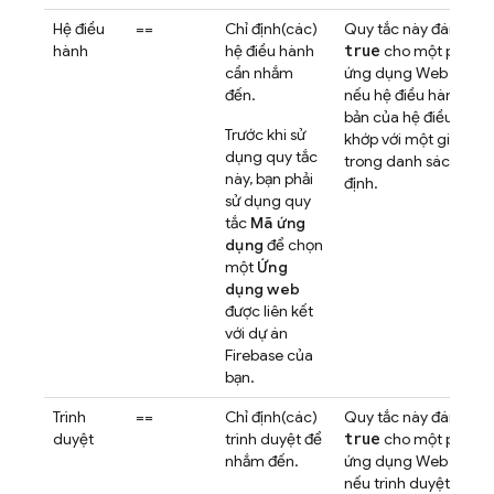
Hệ điều
==
Chỉ định(các)
Quy tắc này đánh giá
true
hành
hệ điều hành
cho một phiên 
cần nhắm
ứng dụng Web nhất đ
đến.
nếu hệ điều hành và 
bản của hệ điều hành
Trước khi sử
khớp với một giá trị m
dụng quy tắc
trong danh sách được
này, bạn phải
định.
sử dụng quy
tắc
Mã ứng
dụng
để chọn
một
Ứng
dụng web
được liên kết
với dự án
Firebase của
bạn.
Trình
==
Chỉ định(các)
Quy tắc này đánh giá
true
duyệt
trình duyệt để
cho một phiên 
nhắm đến.
ứng dụng Web nhất đ
nếu trình duyệt và ph