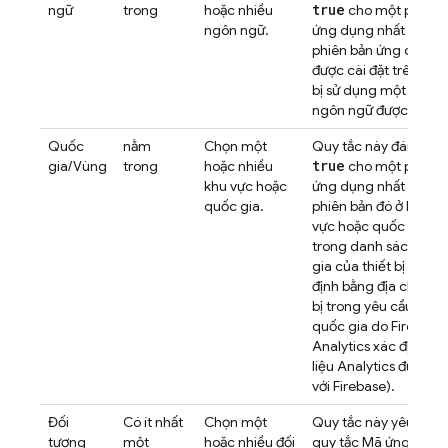
true
ngữ
trong
hoặc nhiều
cho một phiên 
ngôn ngữ.
ứng dụng nhất định 
phiên bản ứng dụng 
được cài đặt trên một
bị sử dụng một trong
ngôn ngữ được liệt kê
Quốc
nằm
Chọn một
Quy tắc này đánh giá
true
gia/Vùng
trong
hoặc nhiều
cho một phiên 
khu vực hoặc
ứng dụng nhất định 
quốc gia.
phiên bản đó ở bất kỳ
vực hoặc quốc gia n
trong danh sách. Mã
gia của thiết bị được 
định bằng địa chỉ IP c
bị trong yêu cầu hoặ
quốc gia do Firebase
Analytics xác định (n
liệu Analytics được ch
với Firebase).
Đối
Có ít nhất
Chọn một
Quy tắc này yêu cầu 
tượng
một
hoặc nhiều đối
quy tắc Mã ứng dụng