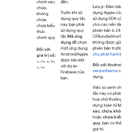
chính xác,
đến.
Lưu ý:
Đảm bảo rằng
chứa,
Trước khi sử
dụng Apple của bạn 
không
dụng quy tắc
sử dụng SDK của Fire
chứa,
này, bạn phải
cho các nền tảng Ap
chứa biểu
sử dụng quy
phiên bản 6.24.0 trở l
thức
tắc
Mã ứng
CFBundleShortVersio
chính quy
dụng
để chọn
không được gửi trong
một ứng dụng
phiên bản trước đó (
Đối với
Android/Apple
chú phát hành
).
giá trị số:
được liên kết
<, <=, =, !=,
Đối với Android:
Sử 
với dự án
>, >=
versionName
của ứn
Firebase của
dụng.
bạn.
Việc so sánh chuỗi c
tắc này có phân biệt 
hoa chữ thường. Khi 
dụng toán tử
khớp c
xác
,
chứa
,
không ch
hoặc
chứa biểu thức
quy
, bạn có thể chọn
giá trị.