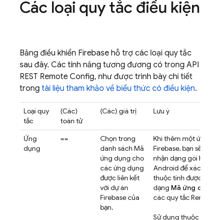
Các loại quy tắc điều kiện
Bảng điều khiển
Firebase
hỗ trợ các loại quy tắc
sau đây. Các tính năng tương đương có trong API
REST
Remote Config
, như được trình bày chi tiết
trong
tài liệu tham khảo về biểu thức có điều kiện
.
Loại quy
(Các)
(Các) giá trị
Lưu ý
tắc
toán tử
Ứng
==
Chọn trong
Khi thêm một ứng dụ
dụng
danh sách Mã
Firebase, bạn sẽ nhậ
ứng dụng cho
nhận dạng gói hoặc t
các ứng dụng
Android để xác định 
được liên kết
thuộc tính được hiển t
với dự án
dạng
Mã ứng dụng
t
Firebase của
các quy tắc
Remote 
bạn.
Sử dụng thuộc tính n