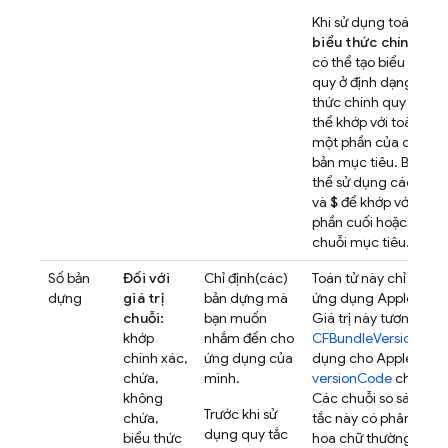
Khi sử dụng toán tử
c
biểu thức chính quy
có thể tạo biểu thức 
quy ở định dạng
RE2
.
thức chính quy của b
thể khớp với toàn bộ 
một phần của chuỗi p
bản mục tiêu. Bạn cũ
thể sử dụng các điể
và
$
để khớp với phần
phần cuối hoặc toàn 
chuỗi mục tiêu.
Số bản
Đối với
Chỉ định(các)
Toán tử này chỉ dành
dựng
giá trị
bản dựng mà
ứng dụng Apple và A
chuỗi:
bạn muốn
Giá trị này tương ứng
khớp
nhắm đến cho
CFBundleVersion
của
chính xác,
ứng dụng của
dụng cho Apple và
chứa,
mình.
versionCode
cho And
không
Các chuỗi so sánh ch
Trước khi sử
chứa,
tắc này có phân biệt 
dụng quy tắc
biểu thức
hoa chữ thường.