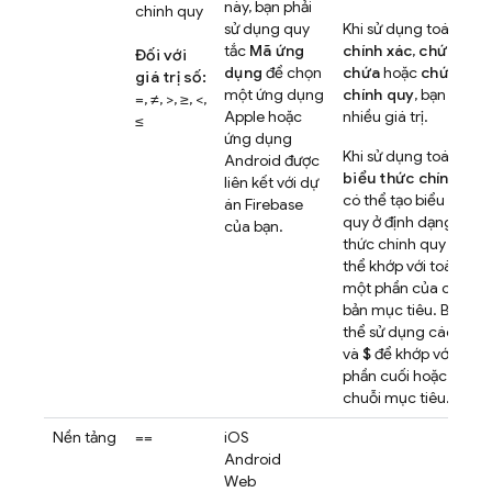
này, bạn phải
chính quy
sử dụng quy
Khi sử dụng toán tử
k
tắc
Mã ứng
chính xác
,
chứa
,
khô
Đối với
dụng
để chọn
chứa
hoặc
chứa biể
giá trị số:
một ứng dụng
chính quy
, bạn có th
=, ≠, >, ≥, <,
Apple hoặc
nhiều giá trị.
≤
ứng dụng
Khi sử dụng toán tử
c
Android được
biểu thức chính quy
liên kết với dự
có thể tạo biểu thức 
án Firebase
quy ở định dạng
RE2
.
của bạn.
thức chính quy của b
thể khớp với toàn bộ 
một phần của chuỗi p
bản mục tiêu. Bạn cũ
thể sử dụng các điể
và
$
để khớp với phần
phần cuối hoặc toàn 
chuỗi mục tiêu.
Nền tảng
==
iOS
Android
Web