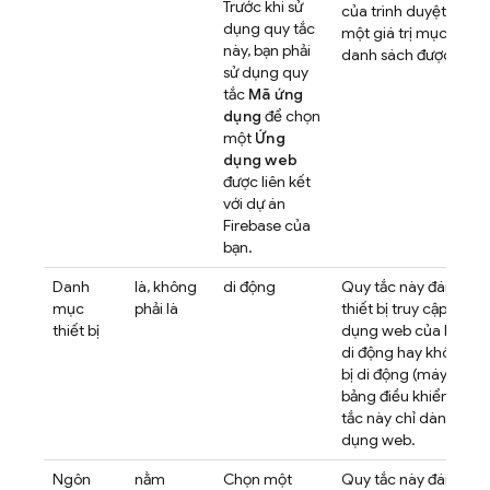
Trước khi sử
của trình duyệt đó kh
dụng quy tắc
một giá trị mục tiêu 
này, bạn phải
danh sách được chỉ đ
sử dụng quy
tắc
Mã ứng
dụng
để chọn
một
Ứng
dụng web
được liên kết
với dự án
Firebase của
bạn.
Danh
là, không
di động
Quy tắc này đánh gi
mục
phải là
thiết bị truy cập vào 
thiết bị
dụng web của bạn là t
di động hay không phả
bị di động (máy tính 
bảng điều khiển). Loạ
tắc này chỉ dành cho
dụng web.
Ngôn
nằm
Chọn một
Quy tắc này đánh giá