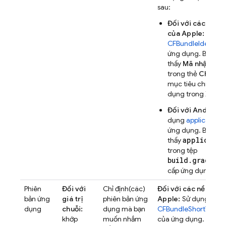
sau:
Đối với các nền 
của Apple:
Sử dụ
CFBundleIdentifie
ứng dụng. Bạn có 
thấy
Mã nhận dạn
trong thẻ
Chung
mục tiêu chính củ
dụng trong Xcode
Đối với Android:
dụng
applicationI
ứng dụng. Bạn có 
applicatio
thấy
trong tệp
build.gradle(.
cấp ứng dụng.
Phiên
Đối với
Chỉ định(các)
Đối với các nền tản
bản ứng
giá trị
phiên bản ứng
Apple:
Sử dụng
dụng
chuỗi:
dụng mà bạn
CFBundleShortVersio
khớp
muốn nhắm
của ứng dụng.