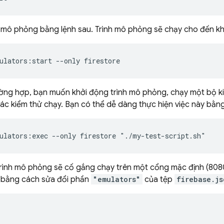
 mô phỏng bằng lệnh sau. Trình mô phỏng sẽ chạy cho đến khi
ulators:start --only firestore
ờng hợp, bạn muốn khởi động trình mô phỏng, chạy một bộ ki
ác kiểm thử chạy. Bạn có thể dễ dàng thực hiện việc này bằn
ulators:exec --only firestore "./my-test-script.sh"
trình mô phỏng sẽ cố gắng chạy trên một cổng mặc định (8080
 bằng cách sửa đổi phần
"emulators"
của tệp
firebase.js