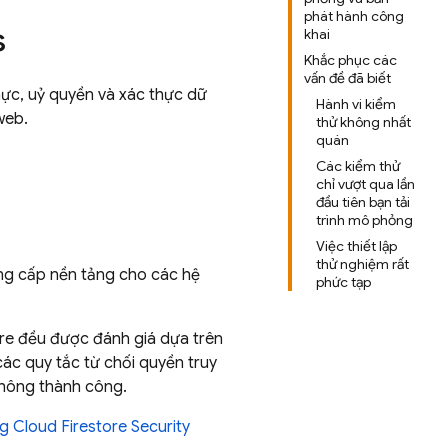
phát hành công
s
khai
Khắc phục các
vấn đề đã biết
ực, uỷ quyền và xác thực dữ
Hành vi kiểm
web.
thử không nhất
quán
Các kiểm thử
chỉ vượt qua lần
đầu tiên bạn tải
trình mô phỏng
Việc thiết lập
thử nghiệm rất
ng cấp nền tảng cho các hệ
phức tạp
re
đều được đánh giá dựa trên
các quy tắc từ chối quyền truy
 không thành công.
ng
Cloud Firestore
Security