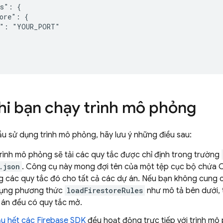
s": {

ore": {

": "YOUR_PORT"

hi bạn chạy trình mô phỏng
ầu sử dụng trình mô phỏng, hãy lưu ý những điều sau:
trình mô phỏng sẽ tải các quy tắc được chỉ định trong trường
.json
. Công cụ này mong đợi tên của một tệp cục bộ chứa
C
g các quy tắc đó cho tất cả các dự án. Nếu bạn không cung
dụng phương thức
loadFirestoreRules
như mô tả bên dưới, t
 án đều có quy tắc mở.
u hết các Firebase SDK
đều hoạt động trực tiếp với trình mô