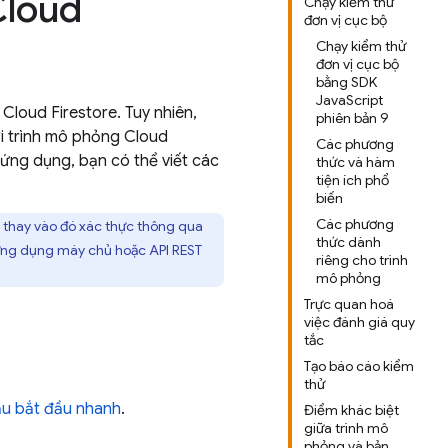
Cloud
Chạy kiểm thử
đơn vị cục bộ
Chạy kiểm thử
đơn vị cục bộ
bằng SDK
JavaScript
u
Cloud Firestore
. Tuy nhiên,
phiên bản 9
ới trình mô phỏng
Cloud
Các phương
ứng dụng, bạn có thể viết các
thức và hàm
tiện ích phổ
biến
Các phương
 thay vào đó xác thực thông qua
thức dành
 ứng dụng máy chủ hoặc API REST
riêng cho trình
.
mô phỏng
Trực quan hoá
việc đánh giá quy
tắc
Tạo báo cáo kiểm
thử
u bắt đầu nhanh
.
Điểm khác biệt
giữa trình mô
phỏng và bản