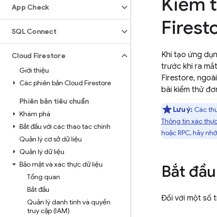
Kiểm t
App Check
Firest
SQL Connect
Khi tạo ứng dụn
Cloud Firestore
trước khi ra mắ
Giới thiệu
Firestore
, ngoà
Các phiên bản Cloud Firestore
bài kiểm thử đơ
Phiên bản tiêu chuẩn
Lưu ý:
Các thư
Khám phá
Thông tin xác thự
Bắt đầu với các thao tác chính
hoặc RPC, hãy nhớ 
Quản lý cơ sở dữ liệu
Quản lý dữ liệu
Bảo mật và xác thực dữ liệu
Bắt đầu
Tổng quan
Bắt đầu
Đối với một số 
Quản lý danh tính và quyền
truy cập (IAM)