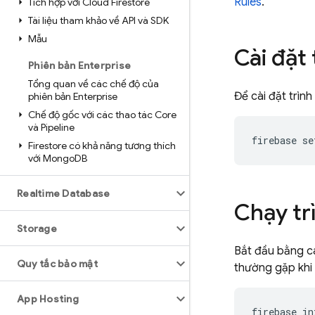
Rules
.
Tích hợp với Cloud Firestore
Tài liệu tham khảo về API và SDK
Mẫu
Cài đặt
Phiên bản Enterprise
Tổng quan về các chế độ của
Để cài đặt trì
phiên bản Enterprise
Chế độ gốc với các thao tác Core
và Pipeline
firebase se
Firestore có khả năng tương thích
với Mongo
DB
Realtime Database
Chạy tr
Storage
Bắt đầu bằng cá
Quy tắc bảo mật
thường gặp khi
App Hosting