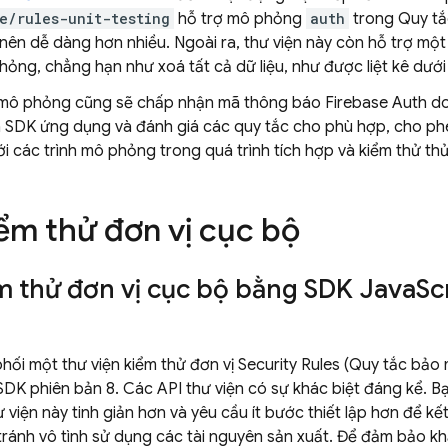
e/rules-unit-testing
hỗ trợ mô phỏng
auth
trong Quy tắc
 nên dễ dàng hơn nhiều. Ngoài ra, thư viện này còn hỗ trợ một
hỏng, chẳng hạn như xoá tất cả dữ liệu, như được liệt kê dưới
 mô phỏng cũng sẽ chấp nhận mã thông báo Firebase Auth d
 SDK ứng dụng và đánh giá các quy tắc cho phù hợp, cho phé
i các trình mô phỏng trong quá trình tích hợp và kiểm thử th
ểm thử đơn vị cục bộ
m thử đơn vị cục bộ bằng SDK Java
Sc
hối một thư viện kiểm thử đơn vị Security Rules (Quy tắc bảo
SDK phiên bản 8. Các API thư viện có sự khác biệt đáng kể. B
 viện này tinh giản hơn và yêu cầu ít bước thiết lập hơn để kế
tránh vô tình sử dụng các tài nguyên sản xuất. Để đảm bảo k