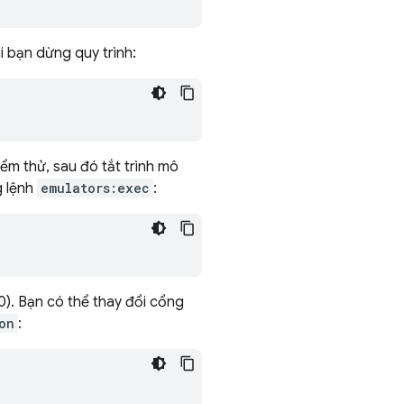
 bạn dừng quy trình:
ểm thử, sau đó tắt trình mô
g lệnh
emulators:exec
:
). Bạn có thể thay đổi cổng
on
: