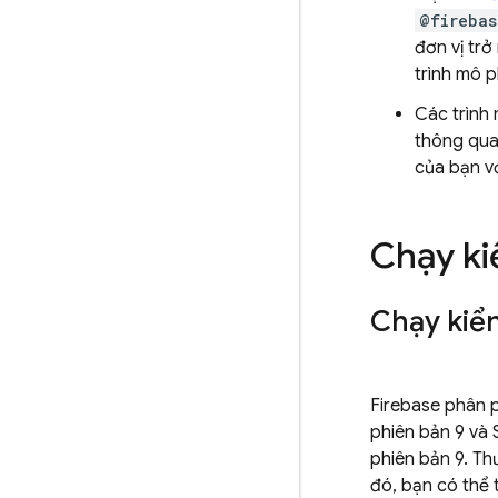
@firebas
đơn vị trở
trình mô p
Các trình
thông qua
của bạn vớ
Chạy ki
Chạy kiể
Firebase phân p
phiên bản 9 và 
phiên bản 9. Thư
đó, bạn có thể 