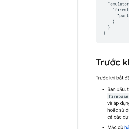
  "emulator
    "firest
      "port
    }

  }

}
Trước k
Trước khi bắt đ
Ban đầu, 
firebase
và áp dụn
hoặc sử 
cả các dự
Mặc dù
hầ