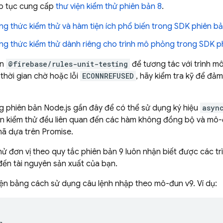
ếp tục cung cấp
thư viện kiểm thử phiên bản 8
.
g thức kiểm thử và hàm tiện ích phổ biến trong SDK phiên bả
g thức kiểm thử dành riêng cho trình mô phỏng trong SDK p
un
@firebase/rules-unit-testing
để tương tác với trình m
 thời gian chờ hoặc lỗi
ECONNREFUSED
, hãy kiểm tra kỹ để đ
g phiên bản Node.js gần đây để có thể sử dụng ký hiệu
asyn
n kiểm thử đều liên quan đến các hàm không đồng bộ và mô-đ
mã dựa trên Promise.
hử đơn vị theo quy tắc phiên bản 9 luôn nhận biết được các 
ến tài nguyên sản xuất của bạn.
ện bằng cách sử dụng câu lệnh nhập theo mô-đun v9. Ví dụ: