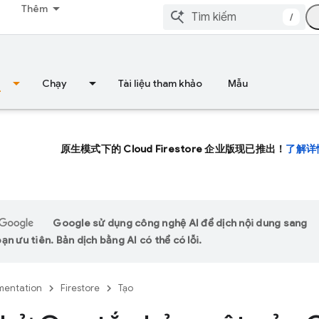
Thêm
/
Chạy
Tài liệu tham khảo
Mẫu
原生模式下的 Cloud Firestore 企业版现已推出！
了解详
Google sử dụng công nghệ AI để dịch nội dung sang
n ưu tiên. Bản dịch bằng AI có thể có lỗi.
entation
Firestore
Tạo