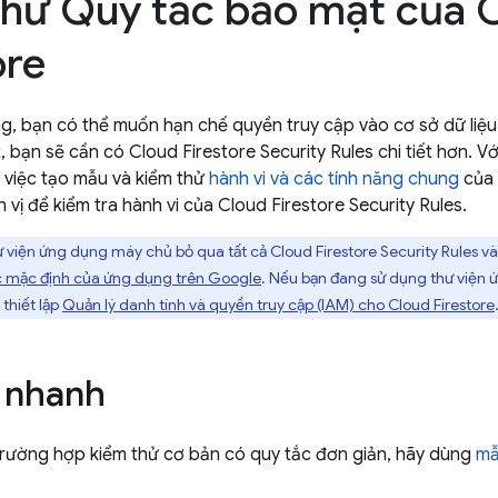
hử Quy tắc bảo mật của 
ore
g, bạn có thể muốn hạn chế quyền truy cập vào cơ sở dữ liệ
t, bạn sẽ cần có
Cloud Firestore
Security Rules
chi tiết hơn. V
i việc tạo mẫu và kiểm thử
hành vi và các tính năng chung
của 
n vị để kiểm tra hành vi của
Cloud Firestore
Security Rules
.
 viện ứng dụng máy chủ bỏ qua tất cả
Cloud Firestore
Security Rules
và
c mặc định của ứng dụng trên Google
. Nếu bạn đang sử dụng thư viện
thiết lập
Quản lý danh tính và quyền truy cập (IAM) cho
Cloud Firestore
 nhanh
trường hợp kiểm thử cơ bản có quy tắc đơn giản, hãy dùng
mẫ