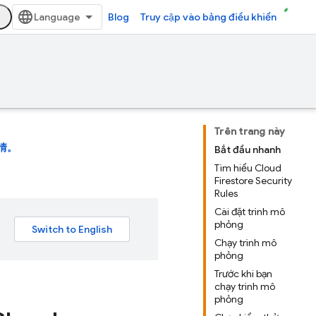
Blog
Truy cập vào bảng điều khiển
Trên trang này
情。
Bắt đầu nhanh
Tìm hiểu Cloud
Firestore Security
Rules
Cài đặt trình mô
phỏng
Chạy trình mô
phỏng
Trước khi bạn
chạy trình mô
phỏng