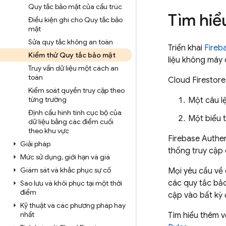
Quy tắc bảo mật của cấu trúc
Tìm hiể
Điều kiện ghi cho Quy tắc bảo
mật
Sửa quy tắc không an toàn
Triển khai
Fireb
Kiểm thử Quy tắc bảo mật
liệu không máy
Truy vấn dữ liệu một cách an
toàn
Cloud Firestore
Kiểm soát quyền truy cập theo
từng trường
Một câu l
Định cấu hình tính cục bộ của
Một biểu 
dữ liệu bằng các điểm cuối
theo khu vực
Firebase Authen
Giải pháp
thống truy cập 
Mức sử dụng
,
giới hạn và giá
Giám sát và khắc phục sự cố
Mọi yêu cầu về 
các quy tắc bảo
Sao lưu và khôi phục tại một thời
điểm
cập vào bất kỳ 
Kỹ thuật và các phương pháp hay
nhất
Tìm hiểu thêm 