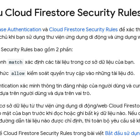
u
Cloud Firestore
Security Rule
ase Authentication
và
Cloud Firestore
Security Rules
để xác th
 chủ khi bạn sử dụng thư viện ứng dụng di động và ứng dụng 
Security Rules
bao gồm 2 phần:
ệnh
match
xác định các tài liệu trong cơ sở dữ liệu của bạn.
thức
allow
kiểm soát quyền truy cập vào những tài liệu đó.
tication
xác minh thông tin đăng nhập của người dùng và cu
dựa trên người dùng và dựa trên vai trò.
cơ sở dữ liệu từ thư viện ứng dụng di động/web
Cloud Firesto
 mật của bạn trước khi đọc hoặc ghi bất kỳ dữ liệu nào. Nếu 
đường dẫn tài liệu nào được chỉ định, thì toàn bộ yêu cầu sẽ
về
Cloud Firestore
Security Rules
trong bài viết
Bắt đầu sử dụ