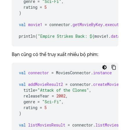
genre
=
"Sci-Fi"
,
rating
=
5
)
val
movie1
=
connector
.
getMovieByKey
.
execute
(
ad
println
(
"Empire Strikes Back: 
${
movie1
.
data
.
mov
Bạn cũng có thể truy xuất nhiều bộ phim:
val
connector
=
MoviesConnector
.
instance
val
addMovieResult2
=
connector
.
createMovie
.
exe
title
=
"Attack of the Clones"
,
releaseYear
=
2002
,
genre
=
"Sci-Fi"
,
rating
=
5
)
val
listMoviesResult
=
connector
.
listMoviesByGe