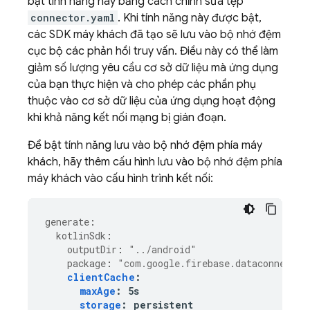
bật tính năng này bằng cách chỉnh sửa tệp
connector.yaml
. Khi tính năng này được bật,
các SDK máy khách đã tạo sẽ lưu vào bộ nhớ đệm
cục bộ các phản hồi truy vấn. Điều này có thể làm
giảm số lượng yêu cầu cơ sở dữ liệu mà ứng dụng
của bạn thực hiện và cho phép các phần phụ
thuộc vào cơ sở dữ liệu của ứng dụng hoạt động
khi khả năng kết nối mạng bị gián đoạn.
Để bật tính năng lưu vào bộ nhớ đệm phía máy
khách, hãy thêm cấu hình lưu vào bộ nhớ đệm phía
máy khách vào cấu hình trình kết nối:
generate
:
kotlinSdk
:
outputDir
:
"../android"
package
:
"com.google.firebase.dataconnect.g
clientCache
:
maxAge
:
5s
storage
:
persistent