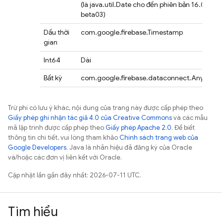
(là java.util.Date cho đến phiên bản 16.0.0-
beta03)
Dấu thời
com.google.firebase.Timestamp
gian
Int64
Dài
Bất kỳ
com.google.firebase.dataconnect.AnyValue
Trừ phi có lưu ý khác, nội dung của trang này được cấp phép theo
Giấy phép ghi nhận tác giả 4.0 của Creative Commons
và các mẫu
mã lập trình được cấp phép theo
Giấy phép Apache 2.0
. Để biết
thông tin chi tiết, vui lòng tham khảo
Chính sách trang web của
Google Developers
. Java là nhãn hiệu đã đăng ký của Oracle
và/hoặc các đơn vị liên kết với Oracle.
Cập nhật lần gần đây nhất: 2026-07-11 UTC.
Tìm hiểu