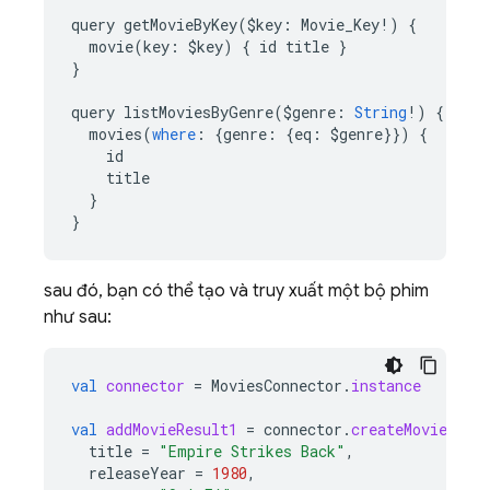
query
getMovieByKey
(
$
key
:
Movie_Key
!
)
{
movie
(
key
:
$
key
)
{
id
title
}
}
query
listMoviesByGenre
(
$
genre
:
String
!
)
{
movies
(
where
:
{
genre
:
{
eq
:
$
genre
}})
{
id
title
}
}
sau đó, bạn có thể tạo và truy xuất một bộ phim
như sau:
val
connector
=
MoviesConnector
.
instance
val
addMovieResult1
=
connector
.
createMovie
.
exe
title
=
"Empire Strikes Back"
,
releaseYear
=
1980
,