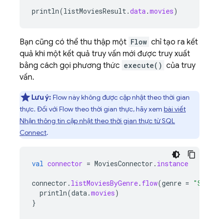
println
(
listMoviesResult
.
data
.
movies
)
Bạn cũng có thể thu thập một
Flow
chỉ tạo ra kết
quả khi một kết quả truy vấn mới được truy xuất
bằng cách gọi phương thức
execute()
của truy
vấn.
Lưu ý:
Flow này không được cập nhật theo thời gian
thực. Đối với Flow theo thời gian thực, hãy xem
bài viết
Nhận thông tin cập nhật theo thời gian thực từ
SQL
Connect
.
val
connector
=
MoviesConnector
.
instance
connector
.
listMoviesByGenre
.
flow
(
genre
=
"Sci-F
println
(
data
.
movies
)
}