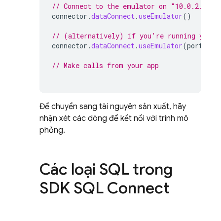
// Connect to the emulator on "10.0.2.2:93
connector
.
dataConnect
.
useEmulator
()
// (alternatively) if you're running your 
connector
.
dataConnect
.
useEmulator
(
port
=
9
// Make calls from your app
Để chuyển sang tài nguyên sản xuất, hãy
nhận xét các dòng để kết nối với trình mô
phỏng.
Các loại SQL trong
SDK
SQL Connect