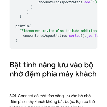
encounteredAspectRatios
.
add
(
"[unkno
}
}
}
println
(
"Widescreen movies also include additional as
encounteredAspectRatios
.
sorted
().
joinToStri
)
Bật tính năng lưu vào bộ
nhớ đệm phía máy khách
SQL Connect
có một tính năng lưu vào bộ nhớ
đệm phía máy khách không bắt buộc. Bạn có thể