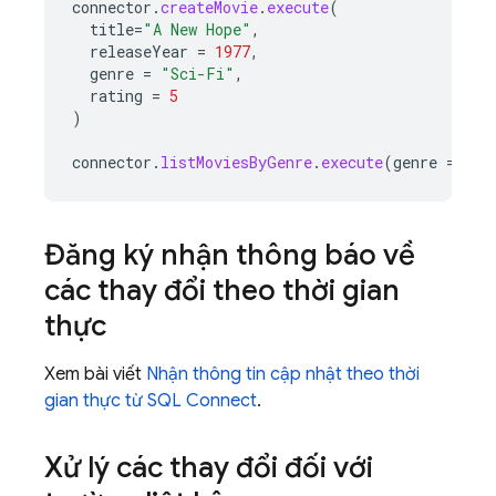
connector
.
createMovie
.
execute
(
title
=
"A New Hope"
,
releaseYear
=
1977
,
genre
=
"Sci-Fi"
,
rating
=
5
)
connector
.
listMoviesByGenre
.
execute
(
genre
=
"Sc
Đăng ký nhận thông báo về
các thay đổi theo thời gian
thực
Xem bài viết
Nhận thông tin cập nhật theo thời
gian thực từ
SQL Connect
.
Xử lý các thay đổi đối với