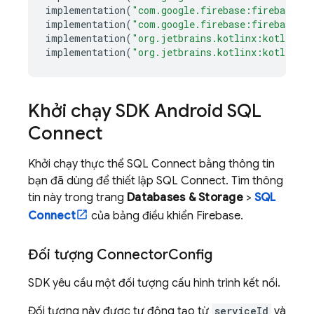
implementation
(
"com.google.firebase:firebase-au
implementation
(
"com.google.firebase:firebase-ap
implementation
(
"org.jetbrains.kotlinx:kotlinx-c
implementation
(
"org.jetbrains.kotlinx:kotlinx-s
Khởi chạy SDK Android
SQL
Connect
Khởi chạy thực thể
SQL Connect
bằng thông tin
bạn đã dùng để thiết lập
SQL Connect
. Tìm thông
tin này trong trang
Databases & Storage
>
SQL
Connect
của bảng điều khiển
Firebase
.
Đối tượng Connector
Config
SDK yêu cầu một đối tượng cấu hình trình kết nối.
Đối tượng này được tự động tạo từ
serviceId
và