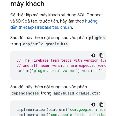
máy khách
Để thiết lập mã máy khách sử dụng
SQL Connect
và SDK đã tạo, trước tiên, hãy làm theo
hướng
dẫn thiết lập Firebase tiêu chuẩn
.
Sau đó, hãy thêm nội dung sau vào phần
plugins
trong
app/build.gradle.kts
:
// The Firebase team tests with version 1.8.22;
// and all newer versions are expected work too
kotlin
(
"plugin.serialization"
)
version
"1.8.22"
Sau đó, hãy thêm nội dung sau vào phần
dependencies
trong
app/build.gradle.kts
:
implementation
(
platform
(
"com.google.firebase:f
implementation
(
"com.google.firebase:firebase-da