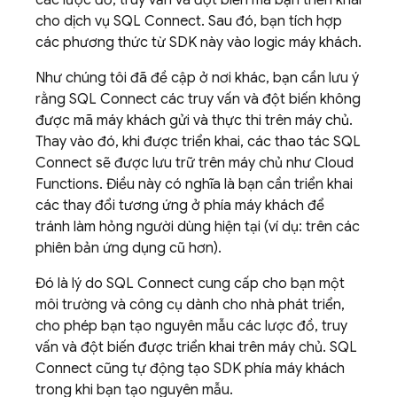
các lược đồ, truy vấn và đột biến mà bạn triển khai
cho dịch vụ
SQL Connect
. Sau đó, bạn tích hợp
các phương thức từ SDK này vào logic máy khách.
Như chúng tôi đã đề cập ở nơi khác, bạn cần lưu ý
rằng
SQL Connect
các truy vấn và đột biến không
được mã máy khách gửi và thực thi trên máy chủ.
Thay vào đó, khi được triển khai, các thao tác
SQL
Connect
sẽ được lưu trữ trên máy chủ như Cloud
Functions. Điều này có nghĩa là bạn cần triển khai
các thay đổi tương ứng ở phía máy khách để
tránh làm hỏng người dùng hiện tại (ví dụ: trên các
phiên bản ứng dụng cũ hơn).
Đó là lý do
SQL Connect
cung cấp cho bạn một
môi trường và công cụ dành cho nhà phát triển,
cho phép bạn tạo nguyên mẫu các lược đồ, truy
vấn và đột biến được triển khai trên máy chủ. SQL
Connect cũng tự động tạo SDK phía máy khách
trong khi bạn tạo nguyên mẫu.