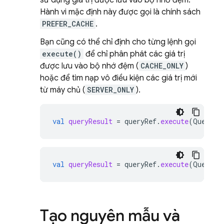
sử dụng giá trị được lưu vào bộ nhớ đệm.
Hành vi mặc định này được gọi là chính sách
PREFER_CACHE
.
Bạn cũng có thể chỉ định cho từng lệnh gọi
execute()
để chỉ phân phát các giá trị
được lưu vào bộ nhớ đệm (
CACHE_ONLY
)
hoặc để tìm nạp vô điều kiện các giá trị mới
từ máy chủ (
SERVER_ONLY
).
val
queryResult
=
queryRef
.
execute
(
QueryRe
val
queryResult
=
queryRef
.
execute
(
QueryRe
Tạo nguyên mẫu và