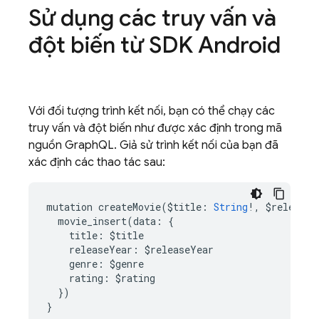
Sử dụng các truy vấn và
đột biến từ SDK Android
Với đối tượng trình kết nối, bạn có thể chạy các
truy vấn và đột biến như được xác định trong mã
nguồn GraphQL. Giả sử trình kết nối của bạn đã
xác định các thao tác sau:
mutation
createMovie
(
$
title
:
String
!
,
$
releaseY
movie_insert
(
data
:
{
title
:
$
title
releaseYear
:
$
releaseYear
genre
:
$
genre
rating
:
$
rating
})
}