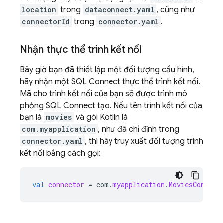
location
trong
dataconnect.yaml
, cũng như
connectorId
trong
connector.yaml
.
Nhận thực thể trình kết nối
Bây giờ bạn đã thiết lập một đối tượng cấu hình,
hãy nhận một
SQL Connect
thực thể trình kết nối.
Mã cho trình kết nối của bạn sẽ được trình mô
phỏng
SQL Connect
tạo. Nếu tên trình kết nối của
bạn là
movies
và gói Kotlin là
com.myapplication
, như đã chỉ định trong
connector.yaml
, thì hãy truy xuất đối tượng trình
kết nối bằng cách gọi:
val
connector
=
com
.
myapplication
.
MoviesConnect