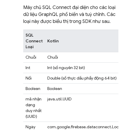
Máy chủ
SQL Connect
đại diện cho các loại
dữ liệu GraphQL phổ biến và tuỳ chỉnh. Các
loại này được biểu thị trong SDK như sau.
SQL
Connect
Kotlin
Loại
Chuỗi
Chuỗi
Int
Int (số nguyên 32 bit)
Nổi
Double (số thực dấu phẩy động 64 bit)
Boolean
Boolean
mã nhận
java.util.UUID
dạng
duy nhất
(UUID)
Ngày
com.google.firebase.dataconnect.LocalDat