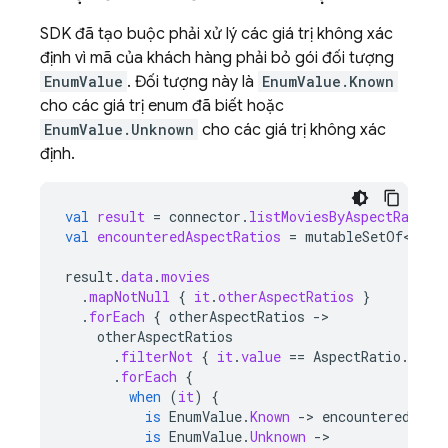
SDK đã tạo buộc phải xử lý các giá trị không xác
định vì mã của khách hàng phải bỏ gói đối tượng
EnumValue
. Đối tượng này là
EnumValue.Known
cho các giá trị enum đã biết hoặc
EnumValue.Unknown
cho các giá trị không xác
định.
val
result
=
connector
.
listMoviesByAspectRatio
.
val
encounteredAspectRatios
=
mutableSetOf<Stri
result
.
data
.
movies
.
mapNotNull
{
it
.
otherAspectRatios
}
.
forEach
{
otherAspectRatios
-
otherAspectRatios
.
filterNot
{
it
.
value
==
AspectRatio
.
WIDE
.
forEach
{
when
(
it
)
{
is
EnumValue
.
Known
-
>
encounteredAspe
is
EnumValue
.
Unknown
-