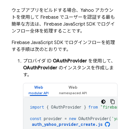
ウェブアプリをビルドする場合、Yahoo アカウン
トを使用して Firebase でユーザーを認証する最も
簡単な方法は、Firebase JavaScript SDK でログイ
ンフロー全体を処理することです。
Firebase JavaScript SDK でログインフローを処理
する手順は次のとおりです。
プロバイダ ID
OAuthProvider
を使用して、
OAuthProvider
のインスタンスを作成しま
す。
Web
Web
import
{
OAuthProvider
}
from
"firebase/au
const
provider
=
new
OAuthProvider
(
'yahoo.
auth_yahoo_provider_create
.
js