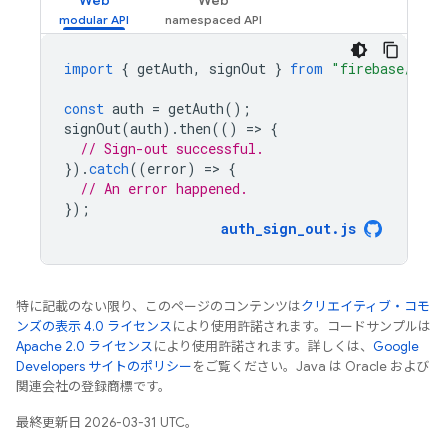
Web
Web
import
{
getAuth
,
signOut
}
from
"firebase/auth
const
auth
=
getAuth
();
signOut
(
auth
).
then
(()
=
>
{
// Sign-out successful.
}).
catch
((
error
)
=
>
{
// An error happened.
});
auth_sign_out
.
js
特に記載のない限り、このページのコンテンツは
クリエイティブ・コモ
ンズの表示 4.0 ライセンス
により使用許諾されます。コードサンプルは
Apache 2.0 ライセンス
により使用許諾されます。詳しくは、
Google
Developers サイトのポリシー
をご覧ください。Java は Oracle および
関連会社の登録商標です。
最終更新日 2026-03-31 UTC。