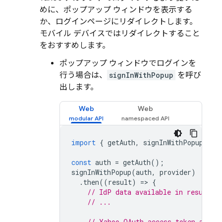
めに、ポップアップ ウィンドウを表示する
か、ログインページにリダイレクトします。
モバイル デバイスではリダイレクトすること
をおすすめします。
ポップアップ ウィンドウでログインを
行う場合は、
signInWithPopup
を呼び
出します。
Web
Web
import
{
getAuth
,
signInWithPopup
,
OA
const
auth
=
getAuth
();
signInWithPopup
(
auth
,
provider
)
.
then
((
result
)
=
>
{
// IdP data available in result.a
// ...
// Yahoo OAuth access token and I