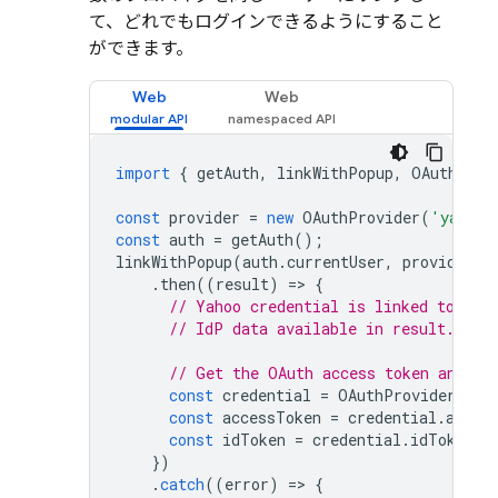
て、どれでもログインできるようにすること
ができます。
Web
Web
import
{
getAuth
,
linkWithPopup
,
OAuthProv
const
provider
=
new
OAuthProvider
(
'yahoo.
const
auth
=
getAuth
();
linkWithPopup
(
auth
.
currentUser
,
provider
)
.
then
((
result
)
=
>
{
// Yahoo credential is linked to the
// IdP data available in result.addi
// Get the OAuth access token and ID
const
credential
=
OAuthProvider
.
cre
const
accessToken
=
credential
.
acces
const
idToken
=
credential
.
idToken
;
})
.
catch
((
error
)
=
>
{