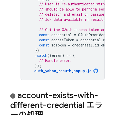
// User is re-authenticated with fre
// should be able to perform sensiti
// deletion and email or password up
// IdP data available in result.addi
// Get the OAuth access token and ID
const
credential
=
OAuthProvider
.
cre
const
accessToken
=
credential
.
acces
const
idToken
=
credential
.
idToken
;
})
.
catch
((
error
)
=
>
{
// Handle error.
});
auth_yahoo_reauth_popup
.
js
account-exists-with-
different-credential エラ
ーの処理