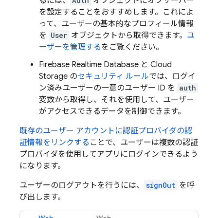
るには、
Auth
オブジェクトにオブザーバー
を設定することをおすすめします。これによ
って、ユーザーの基本的なプロフィール情報
を
User
オブジェクトから取得できます。
ユ
ーザーを管理する
をご覧ください。
Firebase Realtime Database
と
Cloud
Storage
の
セキュリティ ルール
では、ログイ
ン済みユーザーの一意のユーザー ID を
auth
変数から取得し、それを使用して、ユーザー
がアクセスできるデータを制御できます。
既存のユーザー アカウントに認証プロバイダの認
証情報をリンクする
ことで、ユーザーは複数の認証
プロバイダを使用してアプリにログインできるよう
になります。
ユーザーのログアウトを行うには、
signOut
を呼
び出します。