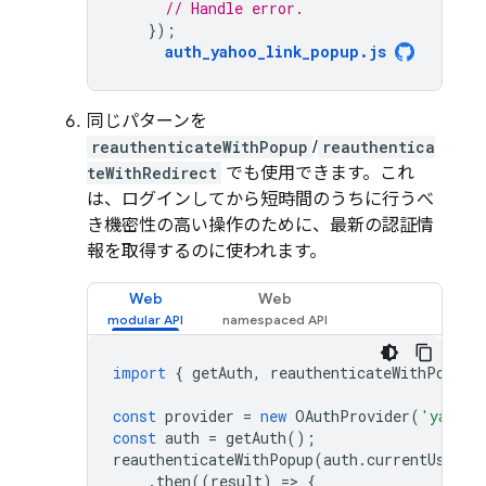
// Handle error.
});
auth_yahoo_link_popup
.
js
同じパターンを
reauthenticateWithPopup
/
reauthentica
teWithRedirect
でも使用できます。これ
は、ログインしてから短時間のうちに行うべ
き機密性の高い操作のために、最新の認証情
報を取得するのに使われます。
Web
Web
import
{
getAuth
,
reauthenticateWithPopup
,
const
provider
=
new
OAuthProvider
(
'yahoo.
const
auth
=
getAuth
();
reauthenticateWithPopup
(
auth
.
currentUser
,
.
then
((
result
)
=
>
{