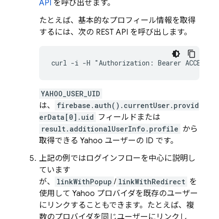
API
を呼び出せます。
たとえば、基本的なプロフィール情報を取得
するには、次の REST API を呼び出します。
curl -i -H "Authorization: Bearer ACCESS_T
YAHOO_USER_UID
は、
firebase.auth().currentUser.provid
erData[0].uid
フィールドまたは
result.additionalUserInfo.profile
から
取得できる Yahoo ユーザーの ID です。
上記の例ではログインフローを中心に説明し
ています
が、
linkWithPopup
/
linkWithRedirect
を
使用して Yahoo プロバイダを既存のユーザー
にリンクすることもできます。たとえば、複
数のプロバイダを同じユーザーにリンクし