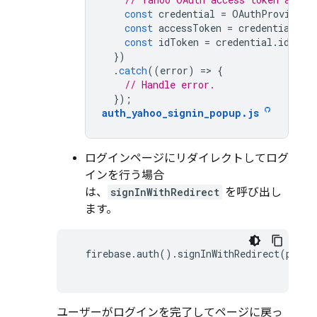
const
credential
=
OAuthProvider
.
const
accessToken
=
credential
.
ac
const
idToken
=
credential
.
idToke
})
.
catch
((
error
)
=
>
{
// Handle error.
});
auth_yahoo_signin_popup
.
js
ログインページにリダイレクトしてログ
インを行う場合
は、
signInWithRedirect
を呼び出し
ます。
  firebase.auth().signInWithRedirect(provid
ユーザーがログインを完了してページに戻っ