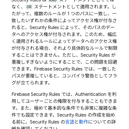
Security Rules
は
ステートメントとしてでは
なく、
OR
ステートメントとして適用されます。し
たがって、複数のルールが 1 つのパスに一致し、一
致したいずれかの条件によってアクセス権が付与さ
れると、
Security Rules
によって、そのパスのデー
タへのアクセス権が付与されます。このため、幅広
く適用されるルールによってデータへのアクセス権
が付与される場合、それより具体的なルールで制限
することはできません。ただし、
Security Rules
が
重複しすぎないようにすることで、この問題を回避
できます。
Firebase Security Rules
では、一致した
パスが重複していると、コンパイラ警告としてフラ
グが立てられます。
Firebase Security Rules
では、
Authentication
を利
用してユーザーごとの権限を付与することもできま
す。また、極めて基本的な条件でも非常に複雑な条
件でも設定できます。
Security Rules
の作成を始め
る前に、
Security Rules
の
言語
と
動作
についての詳