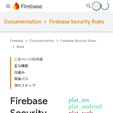
Documentation
Firebase Security Rules
Firebase
Documentation
Firebase Security Rules
Build
このページの内容
主な機能
仕組み
実装パス
次のステップ
Firebase
plat_ios
plat_android
plat_web