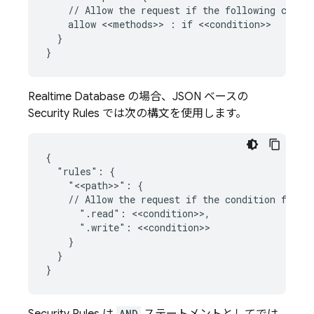
    // Allow the request if the following condit
    allow <<methods>> : if <<condition>>

  }

Realtime Database
の場合、JSON ベースの
Security Rules
では次の構文を使用します。
{

  "rules": {

    "<<path>>": {

    // Allow the request if the condition for ea
      ".read": <<condition>>,

      ".write": <<condition>>

    }

  }

AND