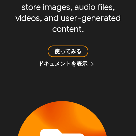
store images, audio files,
videos, and user-generated
content.
使ってみる
ドキュメントを表示
arrow_forward