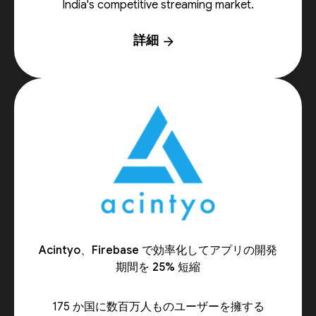
India's competitive streaming market.
詳細
arrow_forward
Acintyo、Firebase で効率化してアプリの開発
期間を 25% 短縮
175 か国に数百万人ものユーザーを擁する