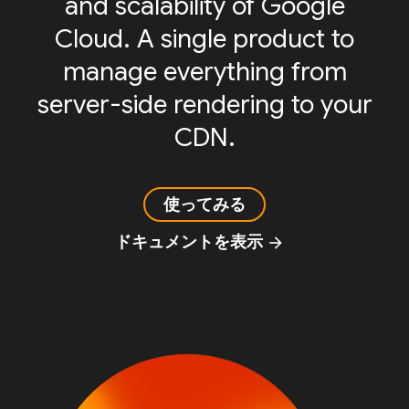
and scalability of Google
Cloud. A single product to
manage everything from
server-side rendering to your
CDN.
使ってみる
ドキュメントを表示
arrow_forward