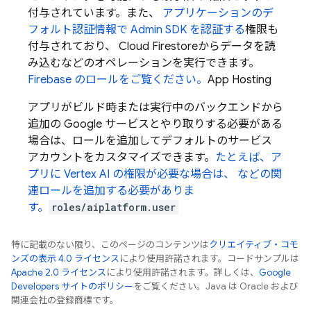
付与されています。また、
アプリケーションのデ
フォルト認証情報で Admin SDK を認証する
権限も
付与されており、
Cloud Firestore
からデータを読
み込むなどのオペレーションを実行できます。
Firebase のロールをご覧ください。
App Hosting
アプリがビルド時または実行中のバックエンドから
追加の Google サービスとやり取りする必要がある
場合は、ロールを追加してデフォルトのサービス
アカウントをカスタマイズできます。
たとえば、ア
プリに Vertex AI の権限が必要な場合は、 などの関
連ロールを追加する必要がありま
す。
roles/aiplatform.user
特に記載のない限り、このページのコンテンツは
クリエイティブ・コモ
ンズの表示 4.0 ライセンス
により使用許諾されます。コードサンプルは
Apache 2.0 ライセンス
により使用許諾されます。詳しくは、
Google
Developers サイトのポリシー
をご覧ください。Java は Oracle および
関連会社の登録商標です。