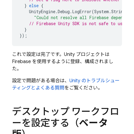
}
else
{
UnityEngine
.
Debug
.
LogError
(
System
.
String
.
Fo
"Could not resolve all Firebase dependenc
// 
Firebase
Unity
 SDK is not safe to use he
}
});
これで設定は完了です。Unity プロジェクトは
Firebase を使用するように登録、構成されまし
た。
設定で問題がある場合は、
Unity のトラブルシュー
ティングとよくある質問
をご覧ください。
デスクトップ ワークフロ
ーを設定する（
ベータ