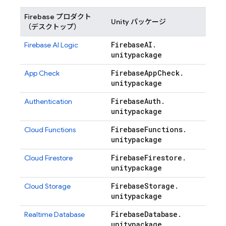
Firebase プロダクト
Unity パッケージ
（デスクトップ）
Firebase
AI
.
Firebase AI Logic
unitypackage
Firebase
App
Check
.
App Check
unitypackage
Firebase
Auth
.
Authentication
unitypackage
Firebase
Functions
.
Cloud Functions
unitypackage
Firebase
Firestore
.
Cloud Firestore
unitypackage
Firebase
Storage
.
Cloud Storage
unitypackage
Firebase
Database
.
Realtime Database
unitypackage