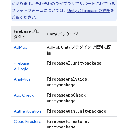
があります。それぞれのライブラリでサポートされている
プラットフォームについては、
Unity と Firebase の詳細
を
ご覧ください。
Firebase プロ
Unity パッケージ
ダクト
AdMob
AdMob
Unity プラグインで個別に配
信
Firebase
AI
.
unitypackage
Firebase
AI Logic
Firebase
Analytics
.
Analytics
unitypackage
Firebase
App
Check
.
App Check
unitypackage
Firebase
Auth
.
unitypackage
Authentication
Firebase
Firestore
.
Cloud Firestore
unitypackage