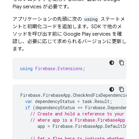
Play
services
が必要です。
アプリケーションの先頭に次の
using
ステートメ
ントと初期化コードを追加します。SDK で他のメ
ソッドを呼び出す前に
Google Play
services
を確
認し、必要に応じて求められるバージョンに更新し
ます。
using
Firebase.Extensions
;
Firebase
.
FirebaseApp
.
CheckAndFixDependenciesAsy
var
dependencyStatus
=
task
.
Result
;
if
(
dependencyStatus
==
Firebase
.
DependencySt
// Create and hold a reference to your Fire
// where app is a Firebase.FirebaseApp prop
app
=
Firebase
.
FirebaseApp
.
DefaultInstan
// Set a flag here to indicate whether Fire