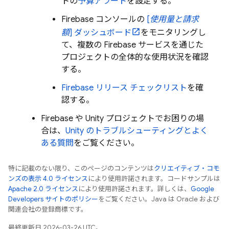
トの
予算アラート
を設定する。
Firebase コンソールの
[
使用量と請求
額
] ダッシュボード
をモニタリングし
て、複数の
Firebase
サービスを通じた
プロジェクトの全体的な使用状況を確認
する。
Firebase リリース チェックリスト
を確
認する。
Firebase や Unity プロジェクトでお困りの場
合は、
Unity のトラブルシューティングとよく
ある質問
をご覧ください。
特に記載のない限り、このページのコンテンツは
クリエイティブ・コモ
ンズの表示 4.0 ライセンス
により使用許諾されます。コードサンプルは
Apache 2.0 ライセンス
により使用許諾されます。詳しくは、
Google
Developers サイトのポリシー
をご覧ください。Java は Oracle および
関連会社の登録商標です。
最終更新日 2026-03-26 UTC。