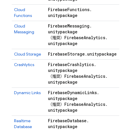
Firebase
Functions
.
Cloud
unitypackage
Functions
Firebase
Messaging
.
Cloud
unitypackage
Messaging
Firebase
Analytics
.
（推奨）
unitypackage
Firebase
Storage
.
unitypackage
Cloud Storage
Firebase
Crashlytics
.
Crashlytics
unitypackage
Firebase
Analytics
.
（推奨）
unitypackage
Firebase
Dynamic
Links
.
Dynamic Links
unitypackage
Firebase
Analytics
.
（推奨）
unitypackage
Firebase
Database
.
Realtime
unitypackage
Database