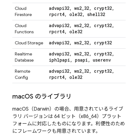
advapi32
,
ws2
_
32
,
crypt32
,
Cloud
rpcrt4
,
ole32
,
shell32
Firestore
advapi32
,
ws2
_
32
,
crypt32
,
Cloud
rpcrt4
,
ole32
Functions
advapi32
,
ws2
_
32
,
crypt32
Cloud Storage
advapi32
,
ws2
_
32
,
crypt32
,
Realtime
iphlpapi
,
psapi
,
userenv
Database
advapi32
,
ws2
_
32
,
crypt32
,
Remote
rpcrt4
,
ole32
Config
mac
OS のライブラリ
macOS（Darwin）の場合、用意されているライブ
ラリ バージョンは 64 ビット（x86_64）プラット
フォームに対応したものになります。利便性のため
にフレームワークも用意されています。