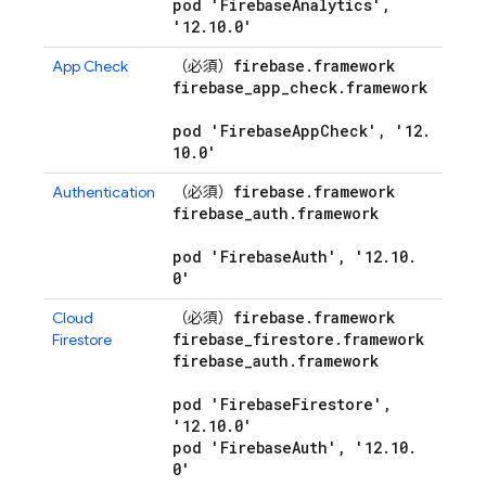
pod 'Firebase
Analytics'
,
'12
.
10
.
0'
firebase
.
framework
App Check
（必須）
firebase
_
app
_
check
.
framework
pod 'Firebase
App
Check'
,
'12
.
10
.
0'
firebase
.
framework
Authentication
（必須）
firebase
_
auth
.
framework
pod 'Firebase
Auth'
,
'12
.
10
.
0'
firebase
.
framework
Cloud
（必須）
firebase
_
firestore
.
framework
Firestore
firebase
_
auth
.
framework
pod 'Firebase
Firestore'
,
'12
.
10
.
0'
pod 'Firebase
Auth'
,
'12
.
10
.
0'