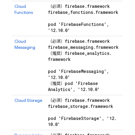
firebase
.
framework
Cloud
（必須）
firebase
_
functions
.
framework
Functions
pod 'Firebase
Functions'
,
'12
.
10
.
0'
firebase
.
framework
Cloud
（必須）
firebase
_
messaging
.
framework
Messaging
firebase
_
analytics
.
（推奨）
framework
pod 'Firebase
Messaging'
,
'12
.
10
.
0'
pod 'Firebase
（推奨）
Analytics'
,
'12
.
10
.
0'
firebase
.
framework
Cloud Storage
（必須）
firebase
_
storage
.
framework
pod 'Firebase
Storage'
,
'12
.
10
.
0'