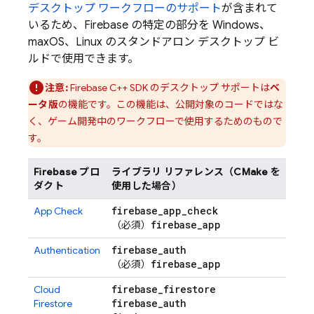
デスクトップ ワークフローのサポート
が含まれて
いるため、Firebase の特定の部分を Windows、
maxOS、Linux のスタンドアロン デスクトップ ビ
ルドで使用できます。
注意:
Firebase
C++
SDK のデスクトップ サポートは
ベ
ータ版
の機能です。この機能は、公開対象のコードではな
く、ゲーム開発中のワークフローで使用するためのもので
す。
Firebase プロ
ライブラリ リファレンス（CMake を
ダクト
使用した場合）
firebase
_
app
_
check
App Check
firebase
_
app
（必須）
firebase
_
auth
Authentication
firebase
_
app
（必須）
firebase
_
firestore
Cloud
firebase
_
auth
Firestore