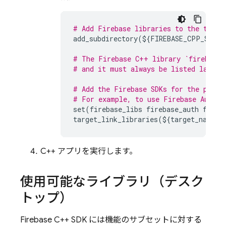
# Add Firebase libraries to the targe
add_subdirectory
(
$
{
FIREBASE_CPP_SDK_D
# The Firebase C++ library `firebase_
# and it must always be listed last.
# Add the Firebase SDKs for the produ
# For example, to use 
Firebase Authen
set
(
firebase_libs
firebase_auth
fireb
target_link_libraries
(
$
{
target_name
}
C++ アプリを実行します。
使用可能なライブラリ（デスク
トップ）
Firebase
C++
SDK には機能のサブセットに対する