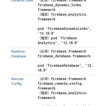
firebase
.
framework
Dynamic Links
（必須）
firebase
_
dynamic
_
links
.
framework
firebase
_
analytics
.
（推奨）
framework
pod 'Firebase
Dynamic
Links'
,
'12
.
10
.
0'
pod 'Firebase
（推奨）
Analytics'
,
'12
.
10
.
0'
firebase
.
framework
Realtime
（必須）
firebase
_
database
.
framework
Database
pod 'Firebase
Database'
,
'12
.
10
.
0'
firebase
.
framework
Remote
（必須）
firebase
_
remote
_
config
.
Config
framework
firebase
_
analytics
.
（推奨）
framework