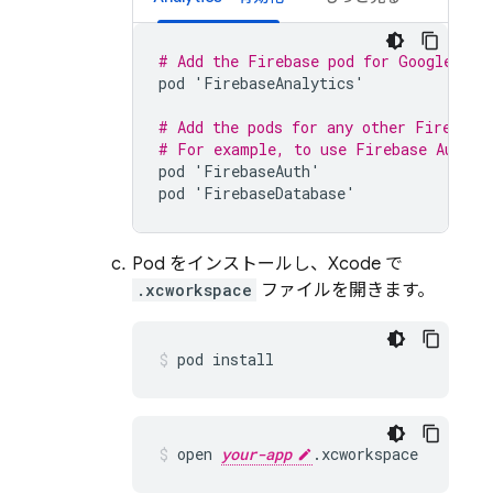
# Add the Firebase pod for 
Google Ana
pod
'
FirebaseAnalytics
'
# Add the pods for any other Firebase
# For example, to use 
Firebase Authen
pod
'
FirebaseAuth
'
pod
'
FirebaseDatabase
'
Pod をインストールし、Xcode で
.xcworkspace
ファイルを開きます。
pod install
open 
your-app
.xcworkspace