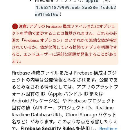
Firebase ウェブアプリ:
appId
（例:
1:65211879909:web:3ae38ef1cdcb2
e01fe5f0c
）
注意:
アプリの Firebase 構成ファイルまたはオブジェ
クトを手動で変更することは推奨されません。これらの必
須の「Firebase オプション」のいずれかで無効な値が指定
されているか、値が欠落している状態でアプリを初期化す
ると、エンドユーザーに深刻な問題が発生することがあり
ます。
Firebase 構成ファイルまたは Firebase 構成オブジ
ェクトの内容は公開情報とみなされます。公開であ
るとみなされる情報としては、アプリのプラットフ
ォーム固有の ID（Apple バンドル ID または
Android パッケージ名）や Firebase プロジェクト
固有の値（API キー、プロジェクト ID、Realtime
Realtime Database
URL、
Cloud Storage
バケット
名など）があります。このような点を考慮したうえ
で、
Firebase Security Rules
を使用
し、
Realtime