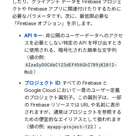
したり、クライアント データを Firebase プロジェ
クトや Firebase アプリに関連付けたりするために
必要なパラメータです。次に、最低限必要な
「Firebase オプション」を示します。
API キー
: 非公開のユーザーデータへのアクセ
スを必要としない特定の API を呼び出すとき
に使用される、暗号化された簡単な文字列
（値の例:
AIzaSyDOCAbC123dEf456GhI789jKl012-
MnO
）
プロジェクト ID
: すべての Firebase と
Google Cloud
において一意のユーザー定義
のプロジェクト識別子。この識別子は、一部
の Firebase リソースでは URL や名前に表示
されますが、通常はプロジェクトを参照する
ための便宜的なエイリアスとして扱われます
（値の例:
myapp-project-123
）。