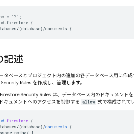
on = '2';

ud.firestore {

の記述
ータベースとプロジェクト内の追加の各データベース用に作成
Security Rules
を作成し、管理します。
Firestore
Security Rules
は、データベース内のドキュメント
ドキュメントへのアクセスを制御する
allow
式で構成されて
ud
.
firestore
{
tabases/{database
}
/
documents
{
<some_path>/
{