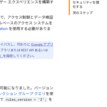
ザー エクスペリエンスを構築す
セキュリティを強
化する
次のステップ
式で、アクセス制御とデータ検証
ルベースのアクセス システムを
ation
を使用する必要がありま
イパスし、代わりに
Google アプリ
または REST API あるいは
M）
を設定してください。
用可能になりました。バージョン
レクション グループ クエリ
を使
ルで
rules_version = '2';
を