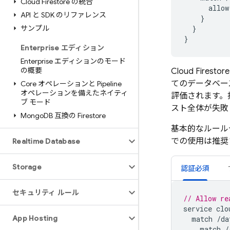
Cloud Firestore の統合
allow
API と SDK のリファレンス
}
サンプル
}
}
Enterprise エディション
Enterprise エディションのモード
の概要
Cloud Firestore
てのデータベー
Core オペレーションと Pipeline
オペレーションを備えたネイティ
評価されます。
ブ モード
スト全体が失敗
Mongo
DB 互換の Firestore
基本的なルール
での使用は推奨
Realtime Database
Storage
認証必須
セキュリティ ルール
// Allow re
service
clo
App Hosting
match
/
da
match
/