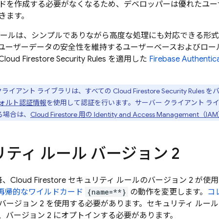
ドを作成する必要がなくなるため、デベロッパーは優れたユー
きます。
ルールは、シンプルでありながら高度な処理にも対応できる形
ユーザーデータの安全性を維持するユーザーベースおよびロー
Cloud Firestore
Security Rules
を適用した
Firebase Authentic
クライアント ライブラリは、すべての
Cloud Firestore
Security Rules
をバ
ォルト認証情報
を使用して認証を行います。サーバー クライアント ライブラリ
する場合は、
Cloud Firestore
用の Identity and Access Management（IA
ティ ルール バージョン 2
以降、
Cloud Firestore
セキュリティ ルールのバージョン 2 が使
再帰的なワイルドカード
{name=**}
の動作を変更します。
コ
バージョン 2 を使用する必要があります。セキュリティ ルー
、バージョン 2 にオプトインする必要があります。