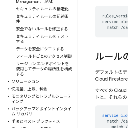
Management（IAM）
セキュリティ ルールの構造化
rules_versi
セキュリティ ルールの記述条
件
service clo
安全でないルールを修正する
セキュリティ ルールをテスト
する
データを安全にクエリする
ルール
フィールドごとのアクセス制御
リージョン エンドポイントを
使用してデータの局所性を構成
デフォルトのデ
する
Cloud Firestore
ソリューション
使用量、上限、料金
すべての
Cloud 
モニタリングとトラブルシューテ
トと、それらの
ィング
バックアップとポイントインタイ
ム リカバリ
service
clo
match
/da
手法とベスト プラクティス
match
/