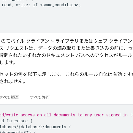
read,
write
:
if
<
some_condition
>
;
のモバイル クライアント ライブラリまたはウェブ クライアン
ス リクエストは、データの読み取りまたは書き込みの前に、セ
指定されたいずれかのドキュメント パスへのアクセスがルー
します。
セットの例を以下に示します。これらのルール自体は有効です
されません。
すべて拒否
すべて許可
ad/write access on all documents to any user signed in t
ud
.
firestore
{
tabases
/
{
database
}
/
documents
{
{
document
=
**
}
{