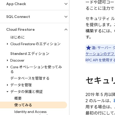
ードや認可コー
App Check
ることに注力で
SQL Connect
セキュリティ 
を提供します。
Cloud Firestore
構築するには、
す。
はじめに
Cloud Firestore のエディション
注:
サーバー 
Standard エディション
ケーションのデフ
RPC API を使用
Discover
Core オペレーションを使ってみ
る
セキュリ
データベースを管理する
データを管理
データの保護と検証
2019 年 5 月
概要
2 のルールは、
使ってみる
用する場合は、
Identity and Access
最初の行にして