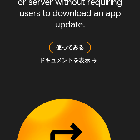
or server without requiring
users to download an app
update.
使ってみる
ドキュメントを表示
arrow_forward