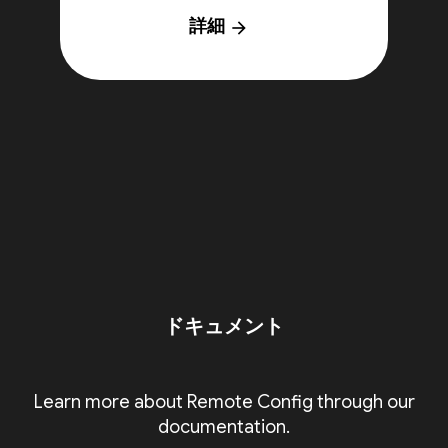
詳細
arrow_forward
ドキュメント
Learn more about Remote Config through our
documentation.