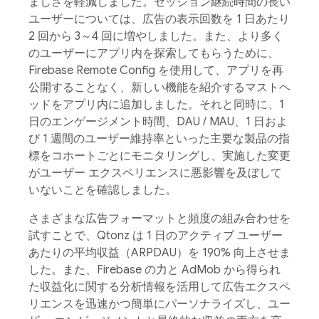
ましさを軽減しました。セッション継続時間の長い
ユーザーについては、広告の表示回数を 1 日あたり
2 回から 3～4 回に増やしました。また、より多く
のユーザーにアプリ内を探索してもらうために、
Firebase Remote Config を使用して、アプリを再
公開することなく、新しい機能を紹介するマストヘ
ッドをアプリ内に追加しました。それと同時に、1
日のエンゲージメント時間、DAU / MAU、1 日およ
び 1 週間のユーザー維持率といった主要な製品の指
標をコホートごとにモニタリングし、実施した変更
がユーザー エクスペリエンスに悪影響を及ぼして
いないことを確認しました。
さまざまな広告フォーマットと頻度の組み合わせを
試すことで、Qtonz は 1 日のアクティブ ユーザー
あたりの平均収益（ARPDAU）を 190% 向上させま
した。また、Firebase の力と AdMob から得られ
た収益化に関する分析情報を活用して広告エクスペ
リエンスを迅速かつ簡単にパーソナライズし、ユー