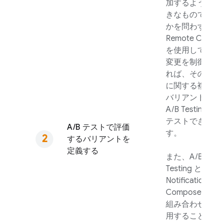
加するような大
きなものである
かを問わず、
Remote Config
を使用してその
変更を制御でき
れば、その変更
に関する複数の
バリアントを
A/B Testing
で
テストできま
A/B テストで評価
す。
するバリアントを
定義する
また、
A/B
Testing
と
Notifications
Composer を
組み合わせて使
用することで、