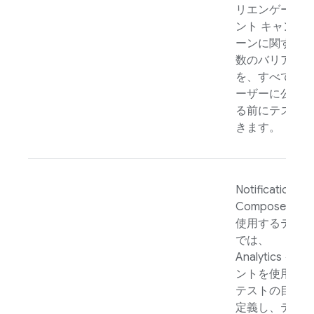
リエンゲージメ
ント キャンペ
ーンに関する複
数のバリアント
を、すべてのユ
ーザーに公開す
る前にテストで
きます。
Notifications
Composer を
使用するテスト
では、
Analytics
イベ
ントを使用して
テストの目標を
定義し、テスト