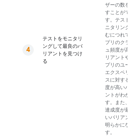
ザーの数を増や
すことができま
す。テストのモ
ニタリングが進
むにつれて、ア
テストをモニタリ
プリのクラッシ
ングして最良のバ
ュ頻度が高いバ
リアントを見つけ
リアントや、ア
る
プリのユーザー
エクスペリエン
スに対する影響
度が高いバリア
ントがわかりま
す。また、目標
達成度が最も高
いバリアントも
明らかになりま
す。