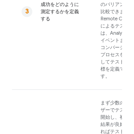
成功をどのように
のバリアントを
測定するかを定義
比較できます。
する
Remote Config
によるテストで
は、
Analytics
イベントまたは
コンバージョン
プロセスを使用
してテストの目
標を定義できま
す。
まず少数のユー
ザーでテストを
開始し、初期の
結果が良好であ
ればテストユー