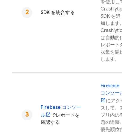
を使用して
Crashlytics
SDK を統合する
SDK を追
加します。
Crashlytics
は自動的に
レポートの
収集を開始
します。
Firebase
コンソール
にアクセ
Firebase
コンソー
スして、ア
ル
でレポートを
プリ内の問
確認する
題の追跡、
優先順位付