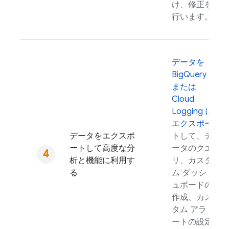
け、修正を
行います。
データを
BigQuery
または
Cloud
Logging
に
エクスポー
データをエクスポ
ト
して、デ
ートして高度な分
ータのクエ
析と機能に利用す
リ、カスタ
る
ム ダッシ
ュボードの
作成、カス
タム アラ
ートの設定