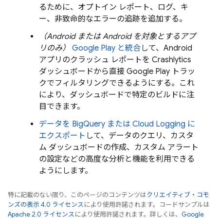
るために、オプトイン レポート、ログ、キ
ー、非致命的なエラーの追跡を追加する。
（Android または Android を対象とするアプ
リのみ）
Google Play
と統合
して、Android
アプリのクラッシュ レポートを
Crashlytics
ダッシュボードから直接
Google Play
トラッ
クでフィルタリングできるようにする。これ
により、ダッシュボードで特定のビルドに注
目できます。
データを
BigQuery
または
Cloud Logging
に
エクスポート
して、データのクエリ、カスタ
ム ダッシュボードの作成、カスタム アラート
の設定などの高度な分析と機能を利用できる
ようにします。
特に記載のない限り、このページのコンテンツは
クリエイティブ・コモ
ンズの表示 4.0 ライセンス
により使用許諾されます。コードサンプルは
Apache 2.0 ライセンス
により使用許諾されます。詳しくは、
Google