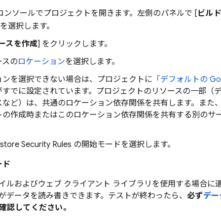
コンソールでプロジェクトを開きます。左側のパネルで [
ビル
] を選択します。
ースを作成
] をクリックします。
ースの
ロケーション
を選択します。
ョンを選択できない場合は、プロジェクトに
「デフォルトの
Go
がすでに設定されています。プロジェクトのリソースの一部（
スなど）は、共通のロケーション依存関係を共有します。また
トの作成時またはこのロケーション依存関係を共有する別のサ
estore
Security Rules
の開始モードを選択します。
ード
イルおよびウェブ クライアント ライブラリを使用する場合に
がデータを読み書きできます。テストが終わったら、
必ず
デー
確認してください。