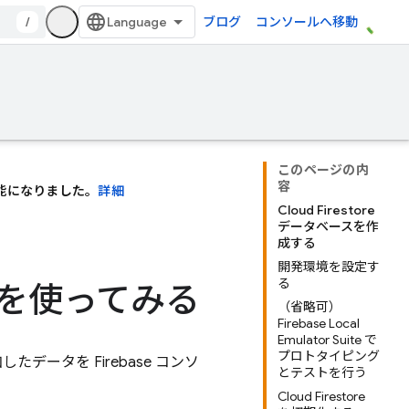
/
ブログ
コンソールへ移動
このページの内
容
利用可能になりました。
詳細
Cloud Firestore
データベースを作
成する
開発環境を設定す
る
ションを使ってみる
（省略可）
Firebase Local
Emulator Suite で
プロトタイピング
加したデータを
Firebase
コンソ
とテストを行う
Cloud Firestore