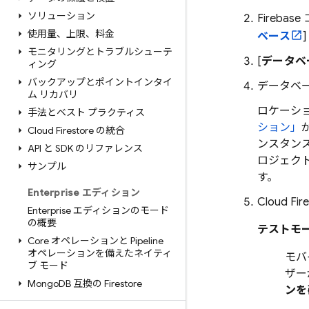
ソリューション
Firebase
使用量、上限、料金
ベース
モニタリングとトラブルシューテ
[
データベ
ィング
バックアップとポイントインタイ
データベ
ム リカバリ
ロケーシ
手法とベスト プラクティス
ション」
Cloud Firestore の統合
ンスタン
API と SDK のリファレンス
ロジェク
サンプル
す。
Enterprise エディション
Cloud Fir
Enterprise エディションのモード
の概要
テストモ
Core オペレーションと Pipeline
オペレーションを備えたネイティ
モバ
ブ モード
ザー
Mongo
DB 互換の Firestore
ンを