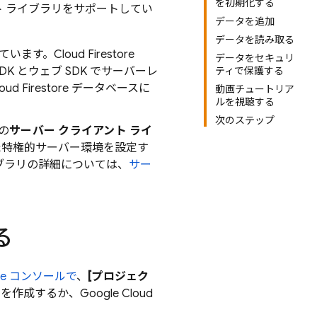
を初期化する
ント ライブラリをサポートしてい
データを追加
データを読み取る
ています。
Cloud Firestore
データをセキュリ
K とウェブ SDK でサーバーレ
ティで保護する
oud Firestore
データベースに
動画チュートリア
ルを視聴する
次のステップ
用の
サーバー クライアント ライ
た特権的サーバー環境を設定す
ブラリの詳細については、
サー
る
se
コンソールで
、
[プロジェク
クトを作成するか、
Google Cloud