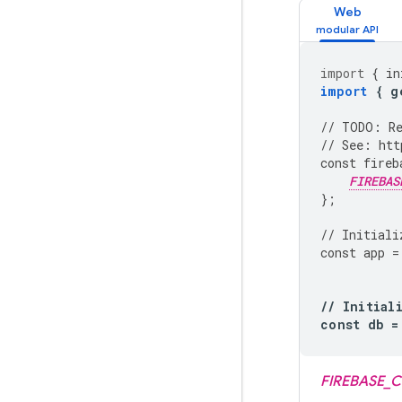
Web
import
{
in
import
{
g
//
TODO
:
R
//
See
:
htt
const
fireb
FIREBAS
};
//
Initiali
const
app
=
//
Initial
const
db
=
FIREBASE_