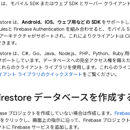
は、モバイル SDK またはウェブ SDK とサーバー クライア
estore
は、
Android、iOS、ウェブ用などの SDK
をサポートし
ules
と
Firebase Authentication
を組み合わせると、モバイル SD
リ アーキテクチャがサポートされ、これによりクライアントは
Cl
できます。
estore
は、C#、Go、Java、Node.js、PHP、Python、Ruby 
サポートしています。データベースへの完全アクセス権を備え
これらのクライアント ライブラリを使用します。これらのライ
イアント ライブラリのクイックスタート
をご覧ください。
irestore
データベースを作成す
rebase プロジェクトを作成していない場合は作成します。
Fireba
をクリックし、画面上の指示に沿って、Firebase プロジェ
トに Firebase サービスを追加します。