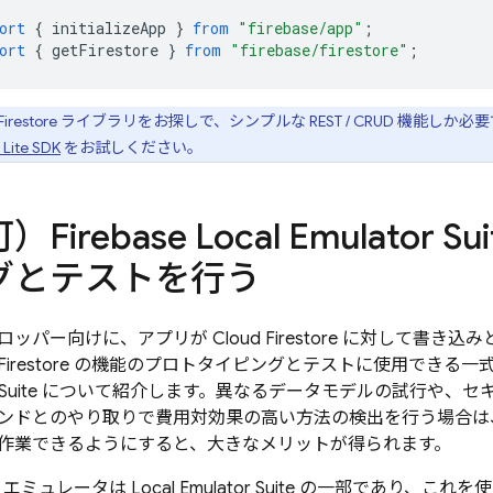
ort
{
initializeApp
}
from
"firebase/app"
;
ort
{
getFirestore
}
from
"firebase/firestore"
;
irestore ライブラリをお探しで、シンプルな REST / CRUD 機能し
 Lite SDK
をお試しください。
可）
Firebase Local Emulator Sui
グとテストを行う
ロッパー向けに、アプリが
Cloud Firestore
に対して書き込み
Firestore
の機能のプロトタイピングとテストに使用できる一
Suite
について紹介します。異なるデータモデルの試行や、セキ
ンドとのやり取りで費用対効果の高い方法の検出を行う場合は
作業できるようにすると、大きなメリットが得られます。
エミュレータは
Local Emulator Suite
の一部であり、これを使