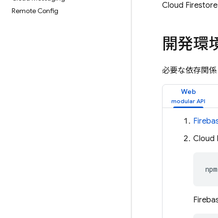
Cloud Firestore
Remote Config
開発環
必要な依存関係
Web
Fire
Cloud 
npm
Fireb