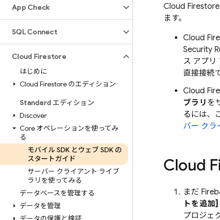
Cloud Firestore
App Check
ます。
SQL Connect
Cloud Fir
Security R
Cloud Firestore
ス アプ
はじめに
直接接続
Cloud Firestore のエディション
Cloud Fir
ブラリ
を
Standard エディション
るには、
Discover
バー クラ
Core オペレーションを使ってみ
る
モバイル SDK とウェブ SDK の
スタートガイド
Cloud F
サーバー クライアント ライブ
ラリを使ってみる
まだ Fi
データベースを管理する
トを追加]
データを管理
プロジェク
データの保護と検証