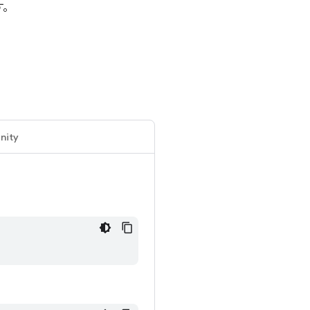
す。
nity
。
。