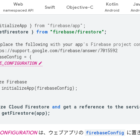
Web
Kotlin
Ja
Swift
Objective-C
itializeApp
}
from
"firebase/app"
;
etFirestore
}
from
"firebase/firestore"
;
eplace
the
following
with
your
app
's Firebase project co
ps
:
//
support
.
google
.
com
/
firebase
/
answer
/
7015592
aseConfig
=
{
E_CONFIGURATION
ze
Firebase
initializeApp
(
firebaseConfig
);
ize
Cloud
Firestore
and
get
a
reference
to
the
servi
getFirestore
(
app
);
CONFIGURATION
は、ウェブアプリの
firebaseConfig
に置