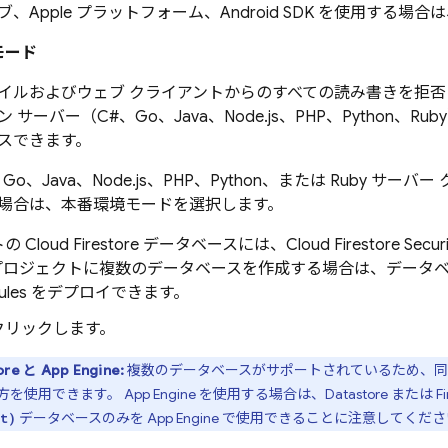
ブ、Apple プラットフォーム、Android SDK を使用する
モード
イルおよびウェブ クライアントからのすべての読み書きを拒
ン サーバー（C#、Go、Java、Node.js、PHP、Python、
スできます。
、Go、Java、Node.js、PHP、Python、または Ruby サ
場合は、本番環境モードを選択します。
トの
Cloud Firestore
データベースには、
Cloud Firestore
Securi
プロジェクトに複数のデータベースを作成する場合は、データ
ules
をデプロイできます。
をクリックします。
ore
と
App Engine
:
複数のデータベースがサポートされているため、
方を使用できます。
App Engine
を使用する場合は、Datastore または Fire
データベースのみを
App Engine
で使用できることに注意してくださ
t)