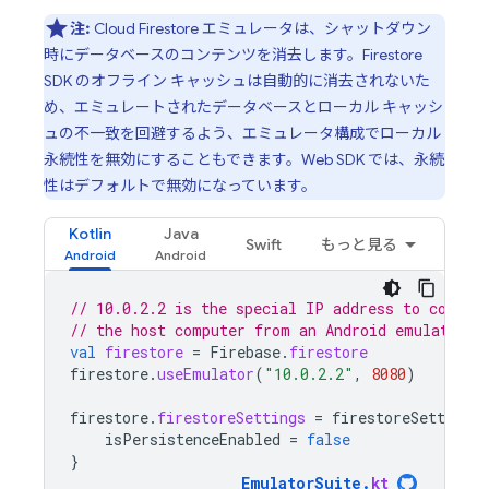
注:
Cloud Firestore
エミュレータは、シャットダウン
時にデータベースのコンテンツを消去します。Firestore
SDK のオフライン キャッシュは自動的に消去されないた
め、エミュレートされたデータベースとローカル キャッシ
ュの不一致を回避するよう、エミュレータ構成でローカル
永続性を無効にすることもできます。Web SDK では、永続
性はデフォルトで無効になっています。
Kotlin
Java
Swift
もっと見る
// 10.0.2.2 is the special IP address to connec
// the host computer from an Android emulator.
val
firestore
=
Firebase
.
firestore
firestore
.
useEmulator
(
"10.0.2.2"
,
8080
)
firestore
.
firestoreSettings
=
firestoreSettings
isPersistenceEnabled
=
false
}
EmulatorSuite
.
kt