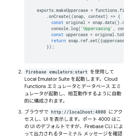
exports
.
makeUppercase
=
functions
.
firest
.
onCreate
((
snap
,
context
)
=>
{
const
original
=
snap
.
data
()
.
origi
console
.
log
(
'Uppercasing'
,
context
const
uppercase
=
original
.
toUpper
return
snap
.
ref
.
set
({
uppercase
},
{
});
firebase emulators:start
を使用して
Local Emulator Suite
を起動します。
Cloud
Functions
エミュレータとデータベース エミ
ュレータが起動し、相互動作するように自動
的に構成されます。
ブラウザで
http://localhost:4000
にアク
セスし、UI を表示します。ポート 4000 はこ
の UI のデフォルトですが、
Firebase
CLI によ
って出力されるターミナル メッセージを確認