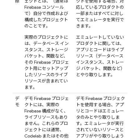
際
ェクトとは、（通常は
クトを使用する場合、対
Firebase
コンソール
応しているプロダクトの
で）自分で作成および
一部またはすべてに対し
構成したプロジェクト
てエミュレータを実行で
のことです。
きます。
実際のプロジェクトに
エミュレートしていない
は、データベース イン
プロダクトに関しては、
スタンス、ストレージ
アプリとコードはライブ
バケット、関数など、
リソース（データベース
その Firebase プロジェ
インスタンス、ストレー
クト用にセットアップ
ジ バケット、関数など）
したリソースのライブ
とやり取りします。
リソースが含まれてい
ます。
デ
デモ Firebase プロジェ
デモ Firebase プロジェク
モ
クトには、実際の
トを使用する場合、アプ
Firebase 構成がなく、
リとコードはエミュレー
ライブリソースもあり
タのみ
とやり取りしま
ません。これらのプロ
す。エミュレータが実行
ジェクトには通常、
されていないリソースと
Codelab またはその他
アプリがやり取りしよう