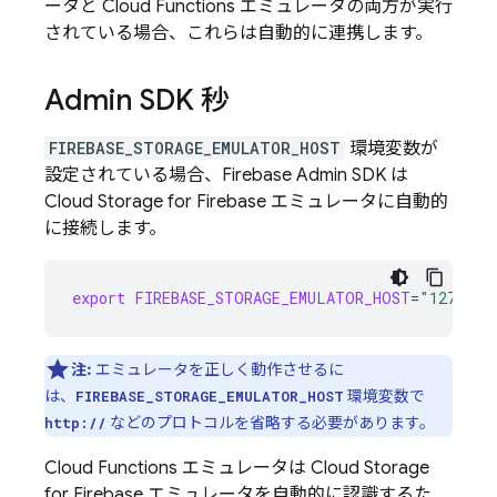
ータと
Cloud Functions
エミュレータの両方が実行
されている場合、これらは自動的に連携します。
Admin SDK
秒
FIREBASE_STORAGE_EMULATOR_HOST
環境変数が
設定されている場合、
Firebase
Admin SDK
は
Cloud Storage for Firebase
エミュレータに自動的
に接続します。
export
FIREBASE_STORAGE_EMULATOR_HOST
=
"127.0.0
注:
エミュレータを正しく動作させるに
は、
環境変数で
FIREBASE_STORAGE_EMULATOR_HOST
などのプロトコルを省略する必要があります。
http://
Cloud Functions
エミュレータは
Cloud Storage
for Firebase
エミュレータを自動的に認識するた