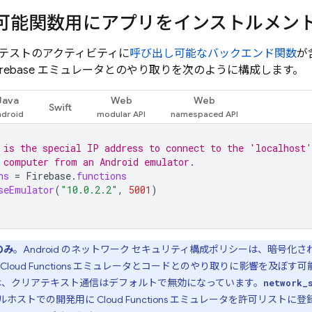
可能関数用にアプリをインストルメン
テストのアクティビティに
呼び出し可能なバックエンド関数
が
irebase
エミュレータとのやり取りを次のように構成します。
Java
Web
Web
Swift
 is the special IP address to connect to the 'localhost'
 computer from an Android emulator.
ns
=
Firebase
.
functions
seEmulator
(
"10.0.2.2"
,
5001
)
 のみ
。Android のネットワーク セキュリティ構成ポリシーは、暗号化され
Cloud Functions
エミュレータとコードとのやり取りに影響を及ぼす可能性があ
では、クリアテキスト通信はデフォルトで無効になっています。
network_
ルホストでの開発用に
Cloud Functions
エミュレータを許可リストに登