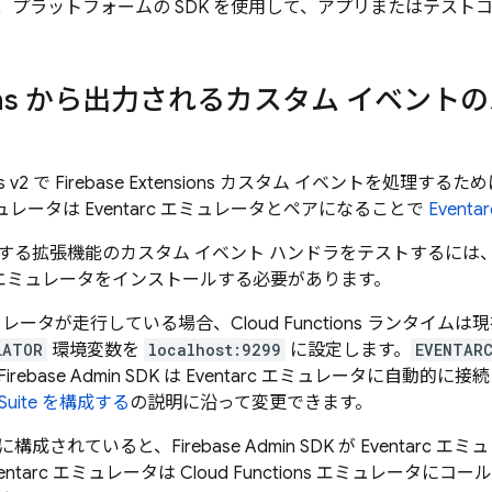
、プラットフォームの SDK を使用して、アプリまたはテスト
sions から出力されるカスタム イベン
s
v2 で
Firebase Extensions
カスタム イベントを処理するため
レータは Eventarc エミュレータとペアになることで
Event
する拡張機能のカスタム イベント ハンドラをテストするには
arc エミュレータをインストールする必要があります。
 エミュレータが走行している場合、
Cloud Functions
ランタイムは現
LATOR
環境変数を
localhost:9299
に設定します。
EVENTAR
Firebase
Admin SDK
は Eventarc エミュレータに自動的に
Suite
を構成する
の説明に沿って変更できます。
に構成されていると、
Firebase
Admin SDK
が Eventarc 
ntarc エミュレータは
Cloud Functions
エミュレータにコール