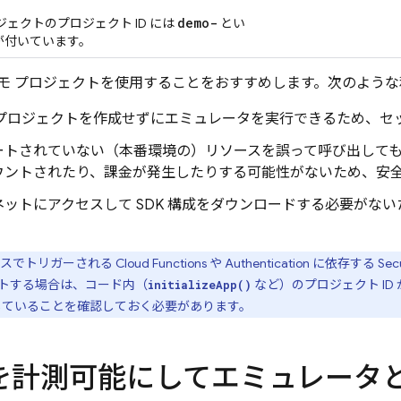
demo-
ジェクトのプロジェクト ID には
とい
が付いています。
モ プロジェクトを使用することをおすすめします。次のような
ase プロジェクトを作成せずにエミュレータを実行できるため、
ートされていない（本番環境の）リソースを誤って呼び出して
ウントされたり、課金が発生したりする可能性がないため、安
ネットにアクセスして SDK 構成をダウンロードする必要がな
スでトリガーされる
Cloud Functions
や
Authentication
に依存する
Secu
トする場合は、コード内（
など）のプロジェクト ID
initializeApp()
致していることを確認しておく必要があります。
を計測可能にしてエミュレータ