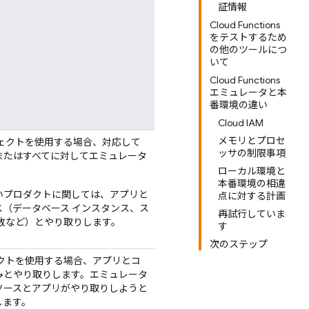
証情報
Cloud Functions
をテストするため
の他のツールにつ
いて
Cloud Functions
エミュレータと本
番環境の違い
Cloud IAM
メモリとプロセ
プロジェクトを使用する場合、対応して
ッサの制限事項
またはすべてに対してエミュレータ
ローカル環境と
本番環境の相違
いプロダクトに関しては、アプリと
点に対する計画
ス（データベース インスタンス、ス
再試行していま
数など）とやり取りします。
す
次のステップ
ロジェクトを使用する場合、アプリとコ
み
とやり取りします。エミュレータ
ソースとアプリがやり取りしようと
します。