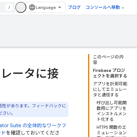
/
ブログ
コンソールへ移動
このページの内
容
エミュレータに接
Firebase プロジ
ェクトを選択する
アプリを計測可能
にしてエミュレー
タと通信する
呼び出し可能関
能性があります。フィードバックに
数用にアプリを
ださい。
インストルメン
ト化する
ator Suite
の全体的なワークフ
HTTPS 関数のエ
ンド
を確認しておいてくださ
ミュレーション