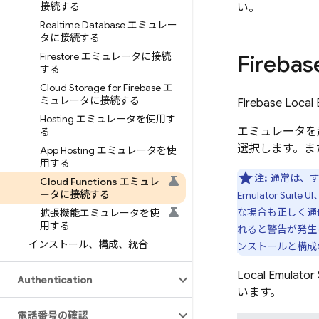
接続する
い。
Realtime Database エミュレー
タに接続する
Firestore エミュレータに接続
Fire
する
Cloud Storage for Firebase エ
ミュレータに接続する
Firebase Local 
Hosting エミュレータを使用す
エミュレータを
る
選択します。ま
App Hosting エミュレータを使
用する
注:
通常は、す
Cloud Functions エミュレ
ータに接続する
Emulator Suite UI
な場合も正しく通
拡張機能エミュレータを使
用する
れると警告が発生
インストール、構成、統合
ンストールと構成
Local Emulator 
Authentication
います。
電話番号の確認