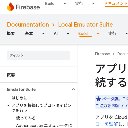
Build
実行
ドキュメント
Documentation
Local Emulator Suite
概要
基本
AI
Build
実行
Firebase
Docum
アプリを
概要
続する
Emulator Suite
はじめに
ベータ版。
こ
アプリを接続してプロトタイピン
ご協力をお願いいた
グを行う
アプリを
Cloud
使ってみる
ローを理解
し、
Authentication エミュレータに