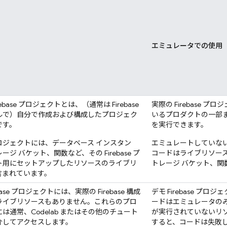
エミュレータでの使用
irebase プロジェクトとは、（通常は
Firebase
実際の Firebase 
ルで）自分で作成および構成したプロジェク
いるプロダクトの一部
です。
を実行できます。
ロジェクトには、データベース インスタン
エミュレートしていな
ージ バケット、関数など、その Firebase プ
コードはライブ
リソー
ト用にセットアップしたリソースのライブリ
トレージ バケット、関
含まれています。
ebase プロジェクトには、実際の
Firebase 構成
デモ Firebase プ
ライブリソースもありません。これらのプロ
ードはエミュレータの
は通常、Codelab またはその他のチュート
が実行されていないリ
介してアクセスします。
すると、コードは失敗