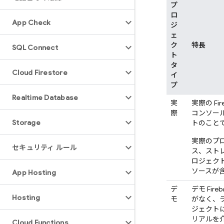
プ
ロ
App Check
ジ
ェ
ク
特長
SQL Connect
ト
タ
Cloud Firestore
イ
プ
Realtime Database
実
実際の F
際
コンソー
Storage
トのこと
実際のプ
セキュリティ ルール
ス、ストレ
ロジェク
ソースが
App Hosting
デ
デモ Fir
Hosting
モ
がなく、
ジェクトに
リアルを
Cloud Functions