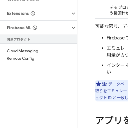
デモ プロ
う接頭辞
Extensions
可能な限り、デ
Firebase ML
Fireb
関連プロダクト
エミュレ
Cloud Messaging
用量がカ
Remote Config
インター
い
注:
データベー
取りをエミュレー
ェクト ID と一
アプリ