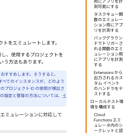
用にアプリを計
測可能にする
タスクキュー関
数のエミュレー
ション用にアプ
リを計測する
バックグラウン
プロダクトをエミュレートします。
ドでトリガーさ
れる関数のエミ
ュレーション用
行し、使用するプロジェクトを
にアプリを計測
いう方法もあります。
する
Extensions から
とをおすすめします。そうすると、
出力されるカス
すべてのインスタンスが、どのよう
タム イベント
プロジェクト ID の使用が検出さ
のハンドラをテ
ストする
 の設定と管理の方法については、
イ
ローカルテスト環
境を構成する
クトのエミュレーションに対応して
Cloud
Functions エミ
ュレータ内のシ
ークレットと認