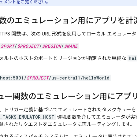
ュメント
をご覧ください。
S 関数のエミュレーション用にアプリを
TTPS 関数は、次の URL 形式を使用してローカル エミュレ
:
$PORT
/
$PROJECT
/
$REGION
/
$NAME
ォルトのホストのポートとリージョンが指定された単純な
hel
lhost:5001/
$PROJECT
/us-central1/helloWorld
ュー関数のエミュレーション用にアプ
、トリガー定義に基づいてエミュレートされたタスクキューを自
D_TASKS_EMULATOR_HOST
環境変数を介してエミュレータが実
録されたリクエストをエミュレータに再ルーティングします。
されるディスパッチ システムは、エミュレータに実装されて