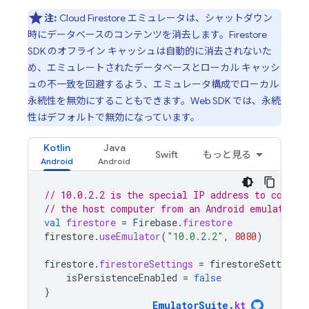
注:
Cloud Firestore
エミュレータは、シャットダウン
時にデータベースのコンテンツを消去します。Firestore
SDK のオフライン キャッシュは自動的に消去されないた
め、エミュレートされたデータベースとローカル キャッシ
ュの不一致を回避するよう、エミュレータ構成でローカル
永続性を無効にすることもできます。Web SDK では、永続
性はデフォルトで無効になっています。
Kotlin
Java
Swift
もっと見る
// 10.0.2.2 is the special IP address to connec
// the host computer from an Android emulator.
val
firestore
=
Firebase
.
firestore
firestore
.
useEmulator
(
"10.0.2.2"
,
8080
)
firestore
.
firestoreSettings
=
firestoreSettings
isPersistenceEnabled
=
false
}
EmulatorSuite
.
kt