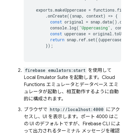
exports
.
makeUppercase
=
functions
.
firest
.
onCreate
((
snap
,
context
)
=>
{
const
original
=
snap
.
data
()
.
origi
console
.
log
(
'Uppercasing'
,
context
const
uppercase
=
original
.
toUpper
return
snap
.
ref
.
set
({
uppercase
},
{
});
firebase emulators:start
を使用して
Local Emulator Suite
を起動します。
Cloud
Functions
エミュレータとデータベース エミ
ュレータが起動し、相互動作するように自動
的に構成されます。
ブラウザで
http://localhost:4000
にアク
セスし、UI を表示します。ポート 4000 はこ
の UI のデフォルトですが、
Firebase
CLI によ
って出力されるターミナル メッセージを確認