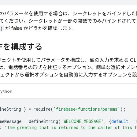
のパラメータを使用する場合は、シークレットをバインドした
てください。シークレットが一部の関数でのみバインドされて
()
が false かどうかを確認します。
動作を構成する
ェクトを使用してパラメータを構成し、値の入力を求める CL
は、電話番号の形式を検証するオプション、簡単な選択オプシ
 プロジェクトから選択オプションを自動的に入力するオプションを
Python
ineString
}
=
require
(
'firebase-functions/params'
);
meMessage
=
defineString
(
'WELCOME_MESSAGE'
,
{
default
:
'
:
'The greeting that is returned to the caller of this 