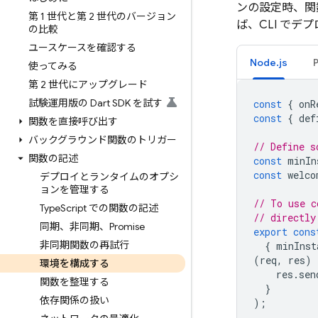
ンの設定時、関
第 1 世代と第 2 世代のバージョン
ば、CLI でデ
の比較
ユースケースを確認する
Node.js
使ってみる
第 2 世代にアップグレード
試験運用版の Dart SDK を試す
const
{
onR
const
{
def
関数を直接呼び出す
バックグラウンド関数のトリガー
// Define s
関数の記述
const
minIn
const
welco
デプロイとランタイムのオプシ
ョンを管理する
// To use c
Type
Script での関数の記述
// directly
同期、非同期、Promise
export
cons
非同期関数の再試行
{
minInst
(
req
,
res
)
環境を構成する
res
.
sen
関数を整理する
}
依存関係の扱い
);