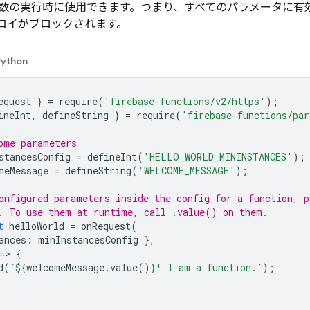
数の実行時に使用できます。つまり、すべてのパラメータに有
プロイがブロックされます。
Python
equest
}
=
require
(
'firebase-functions/v2/https'
);
ineInt
,
defineString
}
=
require
(
'firebase-functions/pa
ome parameters
stancesConfig
=
defineInt
(
'HELLO_WORLD_MININSTANCES'
);
meMessage
=
defineString
(
'WELCOME_MESSAGE'
);
onfigured parameters inside the config for a function, p
. To use them at runtime, call .value() on them.
t
helloWorld
=
onRequest
(
ances
:
minInstancesConfig
},
=
>
{
d
(
`
${
welcomeMessage
.
value
()
}
! I am a function.`
);