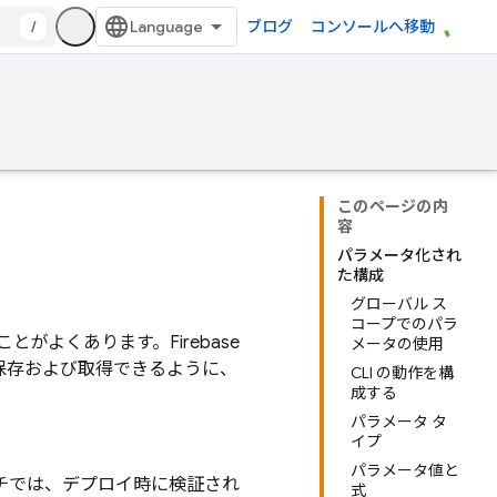
/
ブログ
コンソールへ移動
このページの内
容
パラメータ化され
た構成
グローバル ス
コープでのパラ
なことがよくあります。
Firebase
メータの使用
保存および取得できるように、
CLI の動作を構
成する
パラメータ タ
イプ
パラメータ値と
チでは、デプロイ時に検証され
式