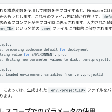
た構成変数を使用して関数をデプロイすると、Firebase CLI 
み込もうとします。これらのファイル内に値が存在せず、
def
求めるプロンプトがデプロイ時に表示されます。入力された値
ect_ID>
という名前の
.env
ファイルに自動的に保存されます
deploy

s:
preparing
codebase
default
for
deployment

tring
value
for
ENVIRONMENT:
prod

s:
Writing
new
parameter
values
to
disk:
.env.projectId

deploy

s:
Loaded
environment
variables
from
ーによっては、生成された
.env.<project_ID>
ファイルをバ
ります。
ル スコープでのパラメータの使用