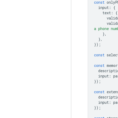
const
onlyP
input
:
{
text
:
{
valid
valid
a phone num
},
},
});
const
selec
const
memor
descripti
input
:
pa
});
const
exten
descripti
input
:
pa
});