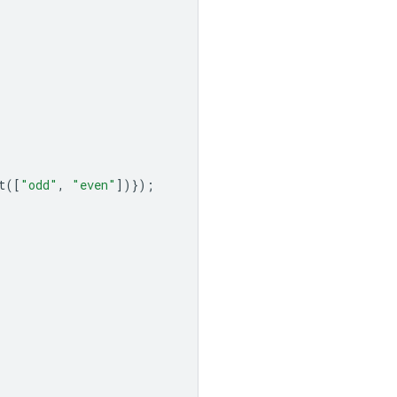
t
([
"odd"
,
"even"
])});