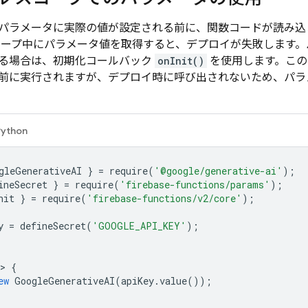
パラメータに実際の値が設定される前に、関数コードが読み込
コープ中にパラメータ値を取得すると、デプロイが失敗します
る場合は、初期化コールバック
onInit()
を使用します。この
前に実行されますが、デプロイ時に呼び出されないため、パラ
Python
gleGenerativeAI
}
=
require
(
'@google/generative-ai'
);
ineSecret
}
=
require
(
'firebase-functions/params'
);
nit
}
=
require
(
'firebase-functions/v2/core'
);
y
=
defineSecret
(
'GOOGLE_API_KEY'
);
>
{
ew
GoogleGenerativeAI
(
apiKey
.
value
());