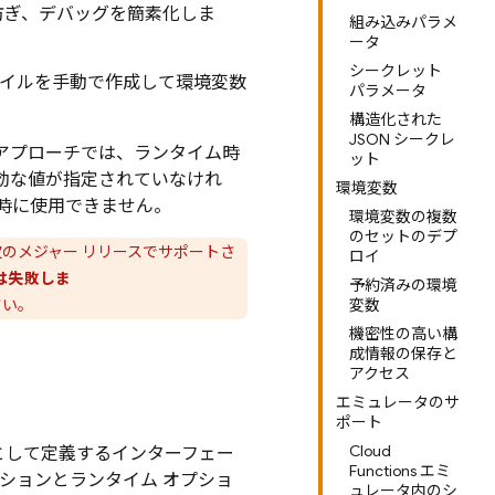
防ぎ、デバッグを簡素化しま
組み込みパラメ
ータ
シークレット
イルを手動で作成して環境変数
パラメータ
構造化された
JSON シークレ
アプローチでは、ランタイム時
ット
効な値が指定されていなけれ
環境変数
時に使用できません。
環境変数の複数
のセットのデプ
次のメジャー リリースでサポートさ
ロイ
は失敗しま
予約済みの環境
さい。
変数
機密性の高い構
成情報の保存と
アクセス
エミュレータのサ
ポート
Cloud
として定義するインターフェー
Functions エミ
ションとランタイム オプショ
ュレータ内のシ