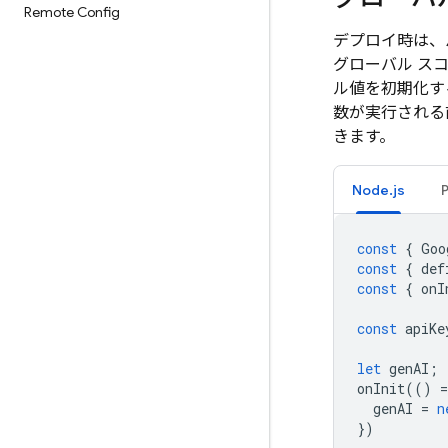
Remote Config
デプロイ時は、
グローバル ス
ル値を初期化す
数が実行される
きます。
Node.js
const
{
Goo
const
{
def
const
{
onI
const
apiKe
let
genAI
;
onInit
(()
=
genAI
=
n
})