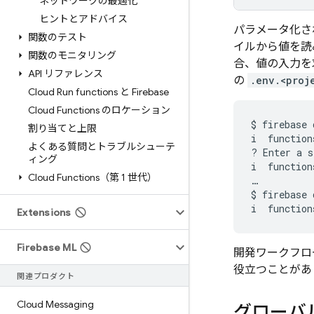
ネットワークの最適化
ヒントとアドバイス
パラメータ化され
関数のテスト
イルから値を読
関数のモニタリング
合、値の入力を
API リファレンス
の
.env.<proj
Cloud Run functions と Firebase
Cloud Functions のロケーション
$
firebase
割り当てと上限
i
function
よくある質問とトラブルシューテ
?
Enter
a
s
ィング
i
function
Cloud Functions（第 1 世代）
…

$
firebase
i
function
Extensions
Firebase ML
開発ワークフロ
役立つことがあ
関連プロダクト
Cloud Messaging
グローバ