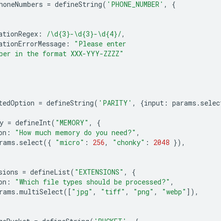
honeNumbers
=
defineString
(
'PHONE_NUMBER'
,
{
ationRegex
:
/\d{3}-\d{3}-\d{4}/
,
ationErrorMessage
:
"Please enter
ber in the format XXX-YYY-ZZZZ"
tedOption
=
defineString
(
'PARITY'
,
{
input
:
params
.
selec
y
=
defineInt
(
"MEMORY"
,
{
on
:
"How much memory do you need?"
,
rams
.
select
({
"micro"
:
256
,
"chonky"
:
2048
}),
sions
=
defineList
(
"EXTENSIONS"
,
{
on
:
"Which file types should be processed?"
,
rams
.
multiSelect
([
"jpg"
,
"tiff"
,
"png"
,
"webp"
]),