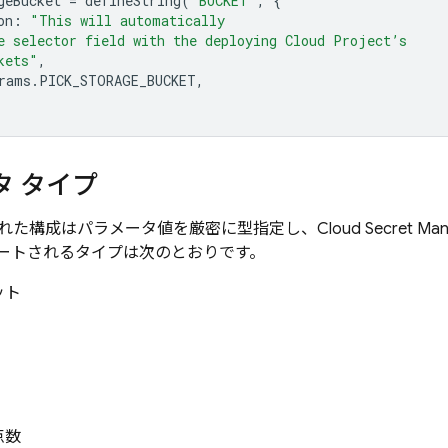
geBucket
=
defineString
(
'BUCKET'
,
{
on
:
"This will automatically
e selector field with the deploying Cloud Project’s
kets"
,
rams
.
PICK_STORAGE_BUCKET
,
タ タイプ
た構成はパラメータ値を厳密に型指定し、Cloud Secret Ma
ートされるタイプは次のとおりです。
ット
点数