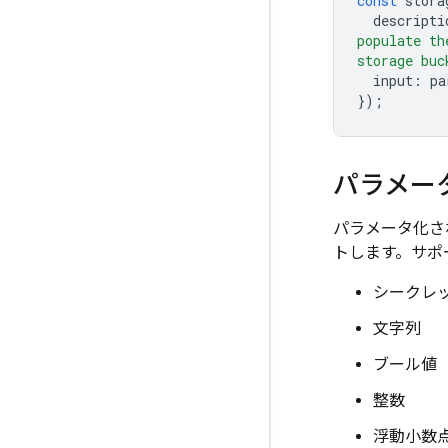
const
stora
descripti
populate th
storage buc
input
:
pa
});
パラメー
パラメータ化され
トします。サポ
シークレ
文字列
ブール値
整数
浮動小数