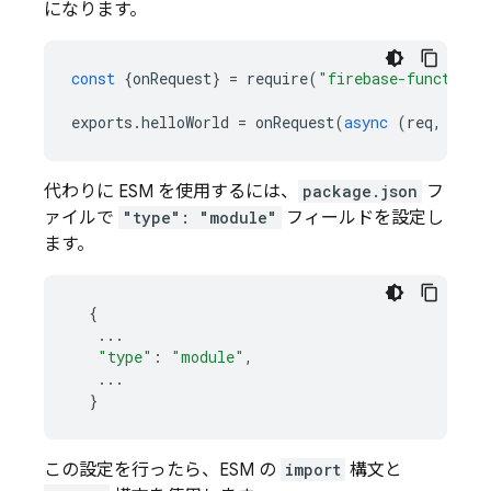
になります。
const
{
onRequest
}
=
require
(
"firebase-functions
exports
.
helloWorld
=
onRequest
(
async
(
req
,
res
)
代わりに ESM を使用するには、
package.json
フ
ァイルで
"type": "module"
フィールドを設定し
ます。
{
...
"type"
:
"module"
,
...
}
この設定を行ったら、ESM の
import
構文と