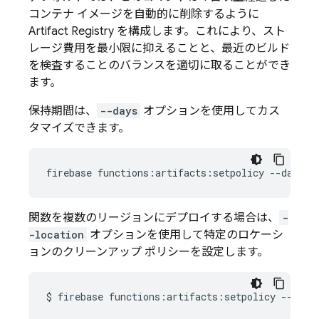
コンテナ イメージを自動的に削除するように
Artifact Registry
を構成します。これにより、スト
レージ費用を最小限に抑えることと、最近のビルド
を検査することのバランスを適切に取ることができ
ます。
保持期間は、
--days
オプションを使用してカス
タマイズできます。
firebase
functions:artifacts:setpolicy
--days
7
関数を複数のリージョンにデプロイする場合は、
-
-location
オプションを使用して特定のロケーシ
ョンのクリーンアップ ポリシーを設定します。
$
firebase
functions:artifacts:setpolicy
--loca