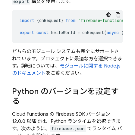
export
構文を使用します。
import
{
onRequest
}
from
"firebase-functions/htt
export
const
helloWorld
=
onRequest
(
async
(
req
,
どちらのモジュール システムも完全にサポートさ
れています。プロジェクトに最適な方を選択できま
す。詳細については、
モジュールに関する Node.js
のドキュメント
をご覧ください。
Python のバージョンを設定す
る
Cloud Functions
の
Firebase
SDK バージョン
12.0.0 以降では、Python ランタイムを選択できま
す。次のように、
firebase.json
でランタイム バ