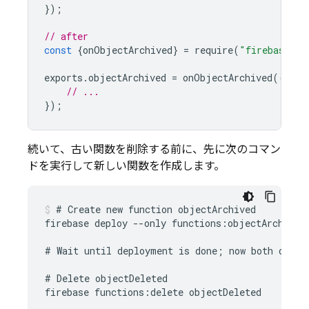
});
// after
const
{
onObjectArchived
}
=
require
(
"firebase-fu
exports
.
objectArchived
=
onObjectArchived
((
even
// ...
});
続いて、古い関数を削除する前に、先に次のコマン
ドを実行して新しい関数を作成します。
# Create new function objectArchived

firebase deploy --only functions:objectArchived

# Wait until deployment is done; now both object
# Delete objectDeleted
