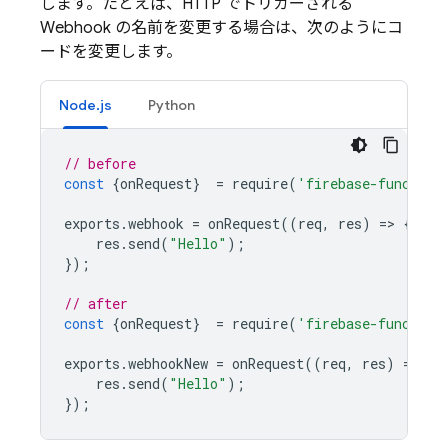
します。たとえば、HTTP でトリガーされる
Webhook の名前を変更する場合は、次のようにコ
ードを変更します。
Node.js
Python
// before
const
{
onRequest
}
=
require
(
'firebase-function
exports
.
webhook
=
onRequest
((
req
,
res
)
=
>
{
res
.
send
(
"Hello"
);
});
// after
const
{
onRequest
}
=
require
(
'firebase-function
exports
.
webhookNew
=
onRequest
((
req
,
res
)
=
>
{
res
.
send
(
"Hello"
);
});