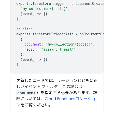
exports
.
firestoreTrigger
=
onDocumentCreated
(
"my-collection/{docId}"
,
(
event
)
=
>
{},
);
// after
exports
.
firestoreTriggerAsia
=
onDocumentCreate
{
document
:
"my-collection/{docId}"
,
region
:
"asia-northeast1"
,
},
(
event
)
=
>
{},
);
更新したコードでは、リージョンとともに正
しいイベント フィルタ（この場合は
document
）を指定する必要があります。詳
細については、
Cloud Functions
ロケーショ
ン
をご覧ください。