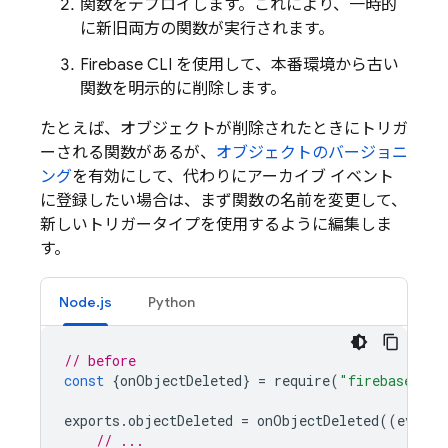
関数をデプロイします。これにより、一時的
に新旧両方の関数が実行されます。
Firebase
CLI を使用して、本番環境から古い
関数を明示的に削除します。
たとえば、オブジェクトが削除されたときにトリガ
ーされる関数があるが、
オブジェクトのバージョニ
ング
を有効にして、代わりにアーカイブ イベント
に登録したい場合は、まず関数の名前を変更して、
新しいトリガータイプを使用するように編集しま
す。
Node.js
Python
// before
const
{
onObjectDeleted
}
=
require
(
"firebase-fun
exports
.
objectDeleted
=
onObjectDeleted
((
event
)
// ...