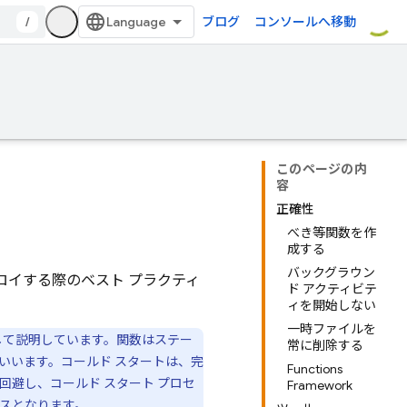
/
ブログ
コンソールへ移動
このページの内
容
正確性
べき等関数を作
成する
バックグラウン
ロイする際のベスト プラクティ
ド アクティビテ
ィを開始しない
一時ファイルを
して説明しています。
関数はステー
常に削除する
いいます。コールド スタートは、完
Functions
回避し、コールド スタート プロセ
Framework
スとなります。