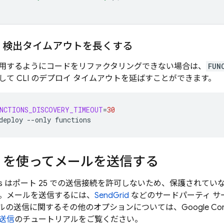
）検出タイムアウトを長くする
用するようにコードをリファクタリングできない場合は、
FUN
して CLI のデプロイ タイムアウトを延ばすことができます。
NCTIONS_DISCOVERY_TIMEOUT
=
30
deploy
--only
id を使ってメールを送信する
s
はポート 25 での送信接続を許可しないため、保護されていない
。メールを送信するには、
SendGrid
などのサードパーティ サ
の送信に関するその他のオプションについては、Google Comput
送信
のチュートリアルをご覧ください。