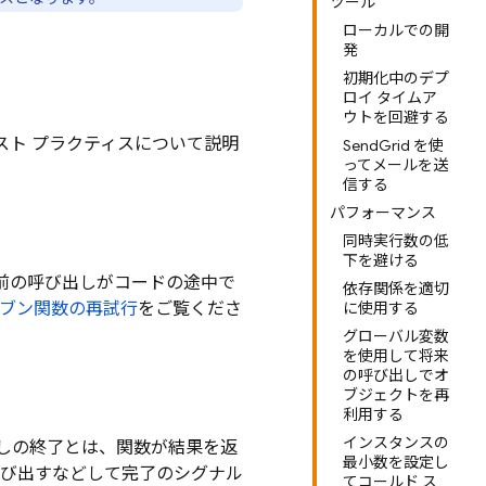
ツール
ローカルでの開
発
初期化中のデプ
ロイ タイムア
ウトを回避する
ト プラクティスについて説明
SendGrid を使
ってメールを送
信する
パフォーマンス
同時実行数の低
下を避ける
前の呼び出しがコードの途中で
依存関係を適切
リブン関数の再試行
をご覧くださ
に使用する
グローバル変数
を使用して将来
の呼び出しでオ
ブジェクトを再
利用する
インスタンスの
出しの終了とは、関数が結果を返
最小数を設定し
び出すなどして完了のシグナル
てコールド ス