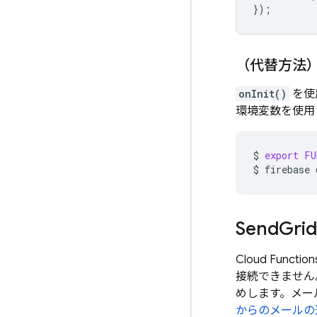
});
（代替方法
onInit()
を使
環境変数を使用
$
export
FU
$
firebase
Send
Gr
Cloud Function
接続できません
めします。メール
からのメールの