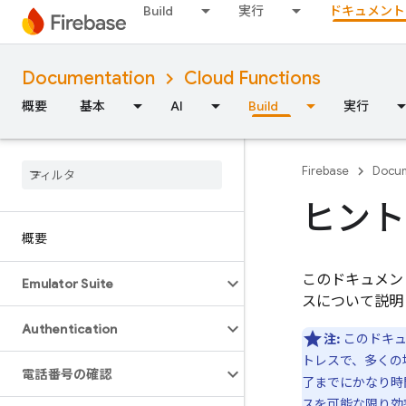
Build
実行
ドキュメント
Documentation
Cloud Functions
概要
基本
AI
Build
実行
Firebase
Docum
ヒント
概要
このドキュメン
Emulator Suite
スについて説明
Authentication
注:
このドキュ
トレスで、多くの
電話番号の確認
了までにかなり時
スを可能な限り効