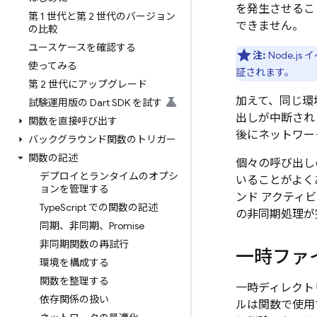
を発生させるこ
第 1 世代と第 2 世代のバージョン
できません。
の比較
ユースケースを確認する
注:
Node.js
使ってみる
証されます。
第 2 世代にアップグレード
加えて、同じ環
試験運用版の Dart SDK を試す
出しが中断され
関数を直接呼び出す
後にネットワー
バックグラウンド関数のトリガー
関数の記述
個々の呼び出し
デプロイとランタイムのオプシ
いることがよく
ョンを管理する
ンド アクティ
Type
Script での関数の記述
の非同期処理が
同期、非同期、Promise
非同期関数の再試行
一時ファ
環境を構成する
関数を整理する
一時ディレクト
依存関係の扱い
ルは関数で使用