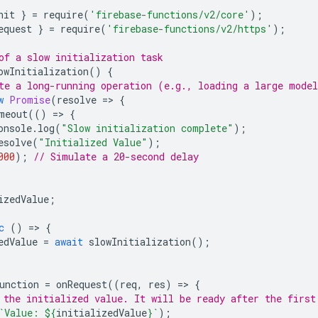
nit
}
=
require
(
'firebase-functions/v2/core'
);
equest
}
=
require
(
'firebase-functions/v2/https'
);
of a slow initialization task
owInitialization
()
{
te a long-running operation (e.g., loading a large mode
w
Promise
(
resolve
=>
{
meout
(()
=>
{
onsole
.
log
(
"Slow initialization complete"
);
esolve
(
"Initialized Value"
);
000
);
// Simulate a 20-second delay
izedValue
;
c
()
=>
{
edValue
=
await
slowInitialization
();
unction
=
onRequest
((
req
,
res
)
=>
{
 the initialized value. It will be ready after the first
`Value: 
${
initializedValue
}
`
);