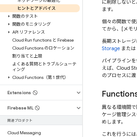
ネットワークの最適化
に削除しないと
ヒントとアドバイス
ます。
関数のテスト
個々の関数で使用
関数のモニタリング
てから、[メモ
API リファレンス
Cloud Run functions と Firebase
長期ストレージ
Cloud Functions のロケーション
Storage
または
割り当てと上限
パイプラインを
よくある質問とトラブルシューテ
えば、Cloud
ィング
のプロセスに渡し
Cloud Functions（第 1 世代）
Function
Extensions
異なる環境間で同
Firebase ML
ケージ管理システ
関連プロダクト
めします。
Cloud Messaging
これを行うには、