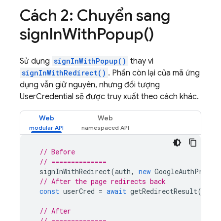
Cách 2: Chuyển sang
sign
In
With
Popup(
)
Sử dụng
signInWithPopup()
thay vì
signInWithRedirect()
. Phần còn lại của mã ứng
dụng vẫn giữ nguyên, nhưng đối tượng
UserCredential sẽ được truy xuất theo cách khác.
Web
Web
// Before
// ==============
signInWithRedirect
(
auth
,
new
GoogleAuthProvid
// After the page redirects back
const
userCred
=
await
getRedirectResult
(
auth
// After
// ==============