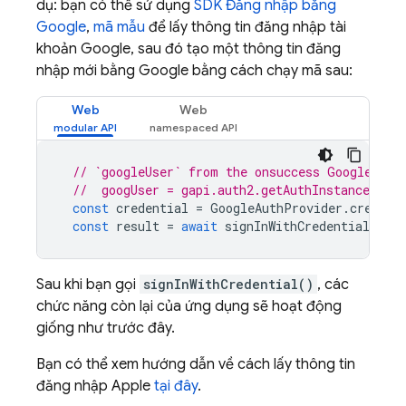
dụ: bạn có thể sử dụng
SDK Đăng nhập bằng
Google
,
mã mẫu
để lấy thông tin đăng nhập tài
khoản Google, sau đó tạo một thông tin đăng
nhập mới bằng Google bằng cách chạy mã sau:
Web
Web
// `googleUser` from the onsuccess Google Sig
//  googUser = gapi.auth2.getAuthInstance().c
const
credential
=
GoogleAuthProvider
.
credent
const
result
=
await
signInWithCredential
(
aut
Sau khi bạn gọi
signInWithCredential()
, các
chức năng còn lại của ứng dụng sẽ hoạt động
giống như trước đây.
Bạn có thể xem hướng dẫn về cách lấy thông tin
đăng nhập Apple
tại đây
.