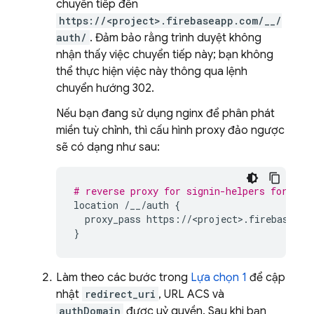
chuyển tiếp đến
https://<project>.firebaseapp.com/__/
auth/
. Đảm bảo rằng trình duyệt không
nhận thấy việc chuyển tiếp này; bạn không
thể thực hiện việc này thông qua lệnh
chuyển hướng 302.
Nếu bạn đang sử dụng nginx để phân phát
miền tuỳ chỉnh, thì cấu hình proxy đảo ngược
sẽ có dạng như sau:
# reverse proxy for signin-helpers for pop
location
/__/auth
{
proxy_pass
https://<project>.firebaseapp
}
Làm theo các bước trong
Lựa chọn 1
để cập
nhật
redirect_uri
, URL ACS và
authDomain
được uỷ quyền. Sau khi bạn