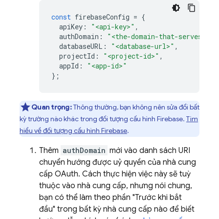
const
firebaseConfig
=
{
apiKey
:
"<api-key>"
,
authDomain
:
"<the-domain-that-serves-you
databaseURL
:
"<database-url>"
,
projectId
:
"<project-id>"
,
appId
:
"<app-id>"
};
Quan trọng:
Thông thường, bạn không nên sửa đổi bất
kỳ trường nào khác trong đối tượng cấu hình Firebase.
Tìm
hiểu về đối tượng cấu hình Firebase
.
Thêm
authDomain
mới vào danh sách URI
chuyển hướng được uỷ quyền của nhà cung
cấp OAuth. Cách thực hiện việc này sẽ tuỳ
thuộc vào nhà cung cấp, nhưng nói chung,
bạn có thể làm theo phần "Trước khi bắt
đầu" trong bất kỳ nhà cung cấp nào để biết