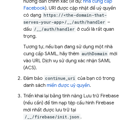
hướng dẫn chính xác (ví dụ:
nhà cung cấp
Facebook
). URI được cập nhật để uỷ quyền
có dạng
https://<the-domain-that-
serves-your-app>/__/auth/handler
–
dấu
/__/auth/handler
ở cuối là rất quan
trọng.
Tương tự, nếu bạn đang sử dụng một nhà
cung cấp SAML, hãy thêm
authDomain
mới
vào URL Dịch vụ sử dụng xác nhận SAML
(ACS).
Đảm bảo
continue_uri
của bạn có trong
danh sách
miền được uỷ quyền
.
Triển khai lại bằng tính năng Lưu trữ Firebase
(nếu cần) để tìm nạp tệp cấu hình Firebase
mới nhất được lưu trữ tại
/__/firebase/init.json
.