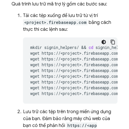
Quá trình lưu trữ mã trợ lý gồm các bước sau:
Tải các tệp xuống để lưu trữ từ vị trí
<project>.firebaseapp.com
bằng cách
thực thi các lệnh sau:
mkdir
signin_helpers/
 && 
cd
signin_helpers

wget
https://<project>.firebaseapp.com/__/a
wget
https://<project>.firebaseapp.com/__/a
wget
https://<project>.firebaseapp.com/__/a
wget
https://<project>.firebaseapp.com/__/a
wget
https://<project>.firebaseapp.com/__/a
wget
https://<project>.firebaseapp.com/__/a
wget
https://<project>.firebaseapp.com/__/a
wget
Lưu trữ các tệp trên trong miền ứng dụng
của bạn. Đảm bảo rằng máy chủ web của
bạn có thể phản hồi
https://<app