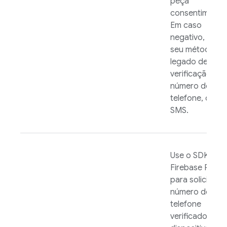
peça
consentimento
Em caso
negativo, use
seu método
legado de
verificação de
número de
telefone, como
SMS.
Use o SDK do
Firebase PNV
para solicitar o
número de
telefone
verificado do