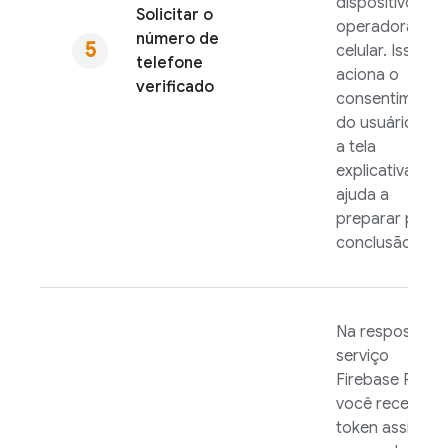
dispositivo à
Solicitar o
operadora de
número de
celular. Isso
telefone
aciona o
verificado
consentimento
do usuário, qu
a tela
explicativa
ajuda a
preparar para 
conclusão.
Na resposta d
serviço
Firebase PNV
,
você recebe u
token assinado