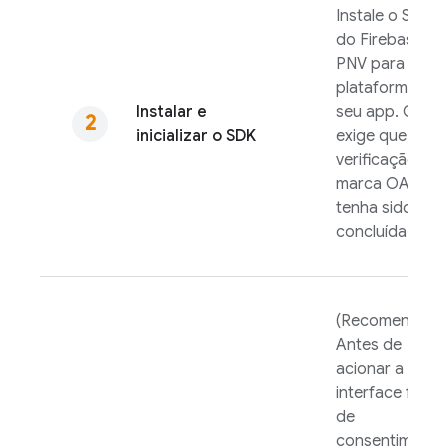
Instale o SDK
do
Firebase
PNV
para a
plataforma do
Instalar e
seu app. O SD
inicializar o SDK
exige que a
verificação da
marca OAuth
tenha sido
concluída.
(Recomendado
Antes de
acionar a
interface forma
de
consentimento