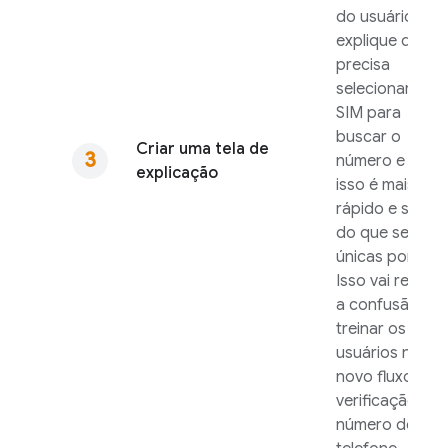
do usuário,
explique que el
precisa
selecionar um
SIM para
buscar o
Criar uma tela de
número e com
explicação
isso é mais
rápido e segur
do que senhas
únicas por SMS
Isso vai reduzir
a confusão e
treinar os
usuários no
novo fluxo de
verificação de
número de