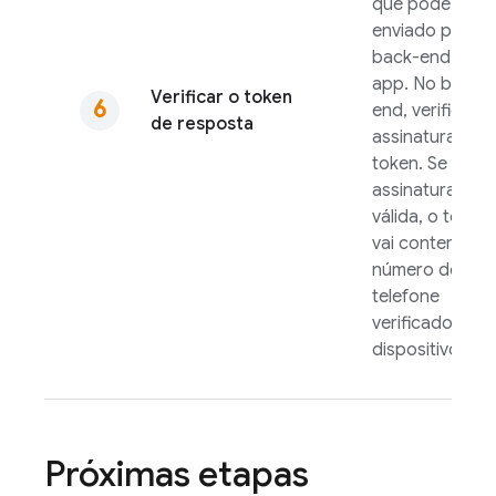
que pode ser
enviado para o
back-end do
app. No back-
Verificar o token
end, verifique a
de resposta
assinatura do
token. Se a
assinatura for
válida, o token
vai conter o
número de
telefone
verificado do
dispositivo.
Próximas etapas