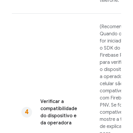
telefone.
(Recomendado
Quando o app
for iniciado, us
o SDK do
Firebase PNV
para verificar s
o dispositivo e
a operadora d
celular são
compatíveis
com
Firebase
Verificar a
PNV
. Se for
compatibilidade
compatível,
do dispositivo e
mostre a tela
da operadora
de explicação 