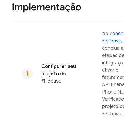
implementação
No
console do
Firebase
,
conclua as
etapas de
integração par
Configurar seu
ativar o
projeto do
faturamento e 
Firebase
API
Firebase
Phone Number
Verification
no
projeto do
Firebase.