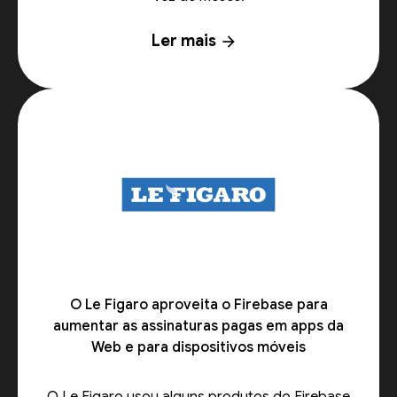
Ler mais
arrow_forward
O Le Figaro aproveita o Firebase para
aumentar as assinaturas pagas em apps da
Web e para dispositivos móveis
O Le Figaro usou alguns produtos do Firebase