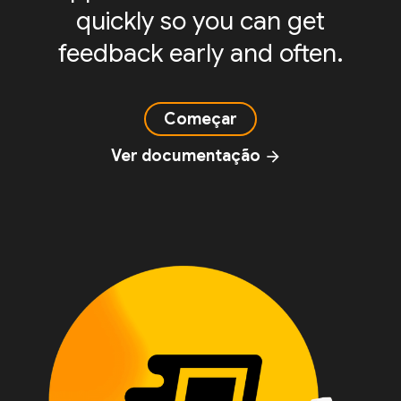
quickly so you can get
feedback early and often.
Começar
Ver documentação
arrow_forward