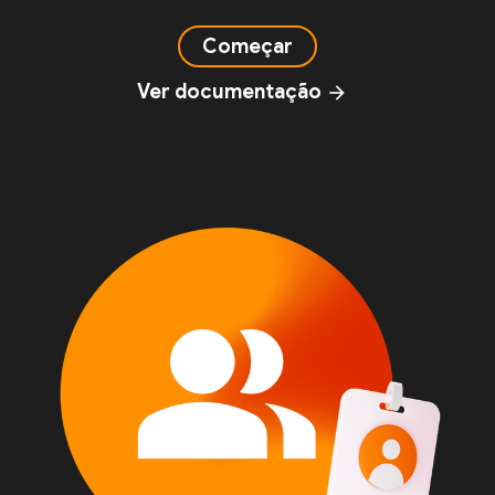
Começar
Ver documentação
arrow_forward