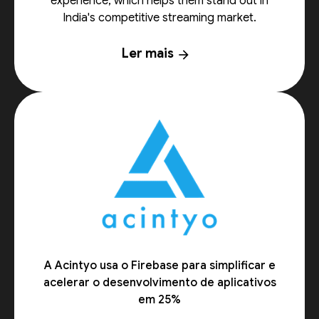
experience, which helps them stand out in
India's competitive streaming market.
Ler mais
arrow_forward
A Acintyo usa o Firebase para simplificar e
acelerar o desenvolvimento de aplicativos
em 25%