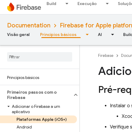
Build
Execução
Soluçõ
Documentation
Firebase for Apple platfo
Visão geral
Princípios básicos
AI
Buil
Firebase
Docum
Adicio
Princípios básicos
Pré-req
Primeiros passos com o
Firebase
Instalar o
Adicionar o Firebase a um
aplicativo
Xcod
Plataformas Apple (i
OS+)
Verifique 
Android