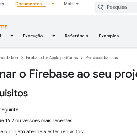
es
Documentos
Mais
rms
d
Execução
Referência
Exemplos
entation
Firebase for Apple platforms
Princípios básicos
nar o Firebase ao seu pro
uisitos
 seguinte:
e 16.2 ou versões mais recentes
se o projeto atende a estes requisitos: