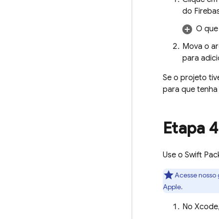
do Fireba
O que 
Mova o ar
para adic
Se o projeto ti
para que tenha
Etapa 4
Use o Swift Pac
Acesse nosso
Apple.
No Xcode,