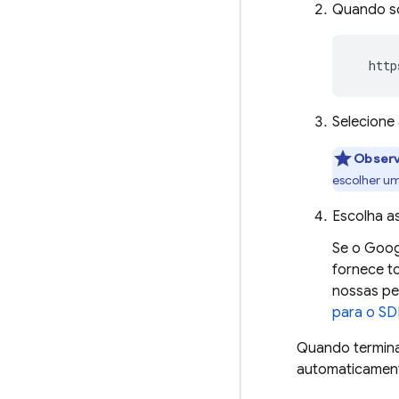
Quando so
  http
Selecione
Obser
escolher um
Escolha as
Se o
Goog
fornece t
nossas pe
para o SD
Quando termina
automaticamen