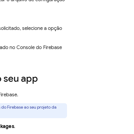
olicitado, selecione a opção
trado no Console do
Firebase
o seu app
Firebase.
do Firebase ao seu projeto da
ckages
.