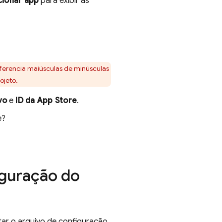
cionar app
para exibir as
diferencia maiúsculas de minúsculas
ojeto.
vo
e
ID da App Store
.
e?
iguração do
itar o arquivo de configuração