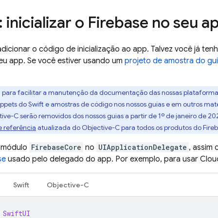
: inicializar o Firebase no seu a
 adicionar o código de inicialização ao app. Talvez você já te
seu app. Se você estiver usando um
projeto de amostra do guia
: para facilitar a manutenção da documentação das nossas plataformas
ppets do Swift e amostras de código nos nossos guias e em outros mat
tive-C serão removidos dos nossos guias a partir de 1º de janeiro de 
 referência
atualizada do Objective-C para todos os produtos do Fireb
o módulo
FirebaseCore
no
UIApplicationDelegate
, assim
se
usado pelo delegado do app. Por exemplo, para usar
Clou
Swift
Objective-C
SwiftUI