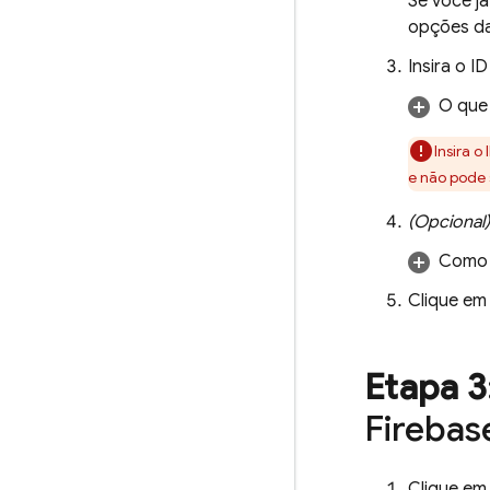
Se você j
opções da
Insira o 
O que
Insira o
e não pode 
(Opcional)
Como
Clique e
Etapa 3
Firebas
Clique e