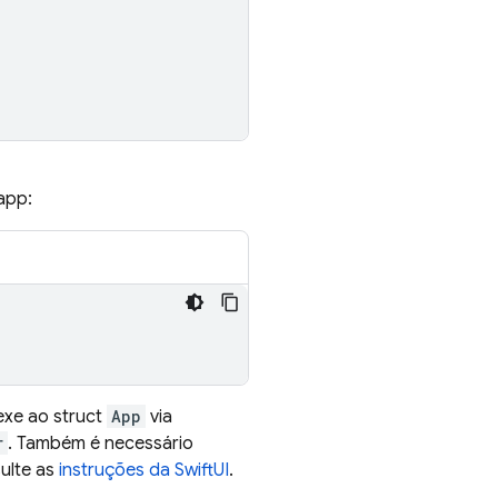
app:
nexe ao struct
App
via
r
. Também é necessário
ulte as
instruções da SwiftUI
.