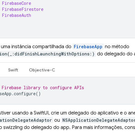
FirebaseCore
FirebaseFirestore
FirebaseAuth
 uma instância compartilhada do
FirebaseApp
no método
ion(_:didFinishLaunchingWithOptions:)
do delegado do 
Swift
Objective-C
 Firebase library to configure APIs
seApp
.
configure
()
tiver usando a SwiftUI, crie um delegado do aplicativo e o a
ationDelegateAdaptor
ou
NSApplicationDelegateAdapto
 o swizzling do delegado do app. Para mais informações, cons