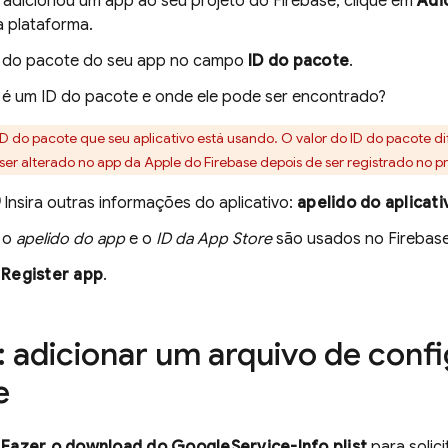
á adicionou um app ao seu projeto do Firebase, clique em
Adi
 plataforma.
ID do pacote do seu app no campo
ID do pacote
.
 é um ID do pacote e onde ele pode ser encontrado?
 ID do pacote que seu aplicativo está usando. O valor do ID do pacote 
ser alterado no app da Apple do Firebase depois de ser registrado no pr
Insira outras informações do aplicativo:
apelido do aplicati
 o
apelido do app
e o
ID da App Store
são usados no Firebas
m
Register app
.
: adicionar um arquivo de conf
e
m
Fazer o download do GoogleService-Info.plist
para solic