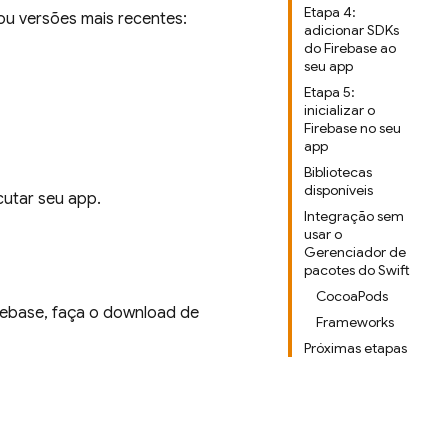
Etapa 4:
ou versões mais recentes:
adicionar SDKs
do Firebase ao
seu app
Etapa 5:
inicializar o
Firebase no seu
app
Bibliotecas
disponíveis
cutar seu app.
Integração sem
usar o
Gerenciador de
pacotes do Swift
CocoaPods
rebase, faça o download de
Frameworks
Próximas etapas