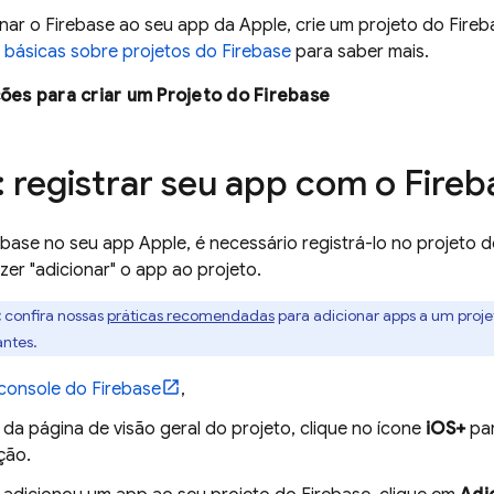
nar o Firebase ao seu app da Apple, crie um projeto do Fire
básicas sobre projetos do Firebase
para saber mais.
ções para criar um Projeto do Firebase
: registrar seu app com o Fireb
ebase no seu app Apple, é necessário registrá-lo no projeto d
er "adicionar" o app ao projeto.
:
confira nossas
práticas recomendadas
para adicionar apps a um projet
antes.
console do
Firebase
,
da página de visão geral do projeto, clique no ícone
iOS+
par
ção.