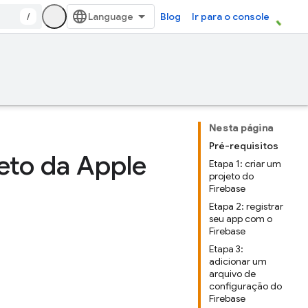
/
Blog
Ir para o console
Nesta página
Pré-requisitos
jeto da Apple
Etapa 1: criar um
projeto do
Firebase
Etapa 2: registrar
seu app com o
Firebase
Etapa 3:
adicionar um
arquivo de
configuração do
Firebase