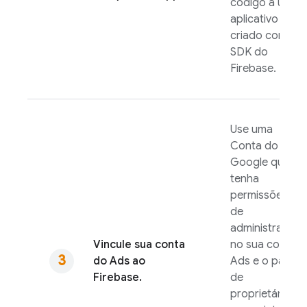
código a um
aplicativo
criado com o
SDK do
Firebase.
Use uma
Conta do
Google que
tenha
permissões
de
administrador
Vincule sua conta
no sua conta
do
Ads
ao
Ads
e o papel
Firebase.
de
proprietário