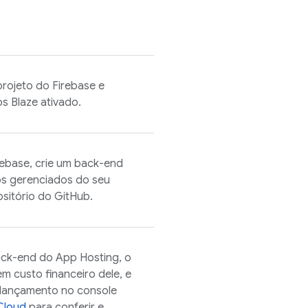
projeto do Firebase e
os Blaze ativado.
rebase
, crie um back-end
sos gerenciados do seu
sitório do GitHub.
back-end do
App Hosting
, o
m custo financeiro dele, e
o lançamento no console
Cloud
para conferir e