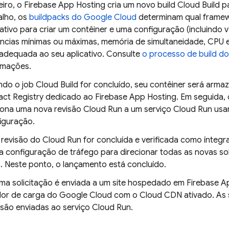
eiro, o
Firebase App Hosting
cria um novo build
Cloud Build
pa
alho, os
buildpacks do Google Cloud
determinam qual framew
cativo para criar um contêiner e uma configuração (incluindo v
âncias mínimas ou máximas, memória de simultaneidade, CPU 
 adequada ao seu aplicativo. Consulte
o processo de build d
rmações.
do o job
Cloud Build
for concluído, seu contêiner será arma
fact Registry
dedicado ao
Firebase App Hosting
. Em seguida,
iona uma nova revisão
Cloud Run
a um serviço
Cloud Run
usa
iguração.
revisão do
Cloud Run
for concluída e verificada como íntegr
a configuração de tráfego para direcionar todas as novas so
n
. Neste ponto, o lançamento está concluído.
a solicitação é enviada a um site hospedado em
Firebase A
or de carga do Google Cloud com o Cloud CDN ativado. As 
são enviadas ao serviço
Cloud Run
.