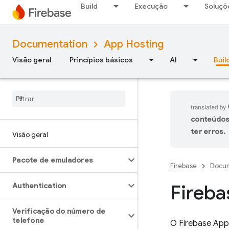
Build
Execução
Soluçõ
Documentation
App Hosting
Visão geral
Princípios básicos
AI
Buil
conteúdos
ter erros.
Visão geral
Pacote de emuladores
Firebase
Docum
Fireba
Authentication
Verificação do número de
telefone
O
Firebase App