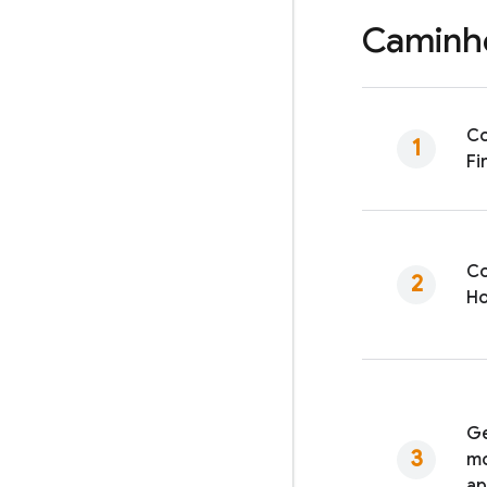
Caminh
Co
Fi
Co
Ho
Ge
mo
a