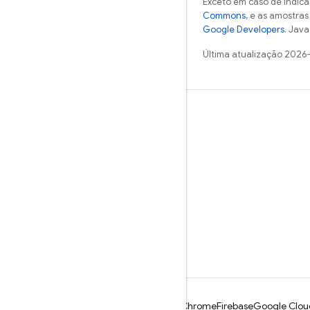
Exceto em caso de indica
Commons
, e as amostra
Google Developers
. Java
Última atualização 2026
Saiba mais
Guias
Referência
Amostras
Bibliotecas
GitHub
Android
Chrome
Firebase
Google Clou