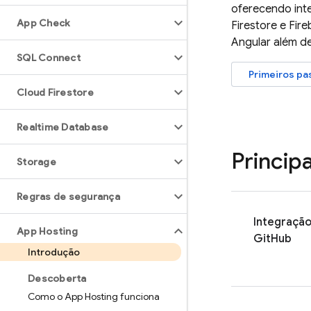
oferecendo int
App Check
Firestore
e
Fire
Angular além d
SQL Connect
Primeiros pa
Cloud Firestore
Realtime Database
Princip
Storage
Regras de segurança
Integraçã
App Hosting
GitHub
Introdução
Descoberta
Como o App Hosting funciona