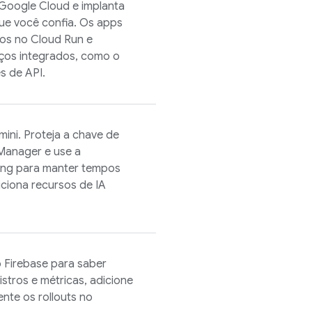
Google Cloud
e implanta
e você confia. Os apps
ados no
Cloud Run
e
ços integrados, como o
s de API.
ni. Proteja a chave de
Manager e use a
ing para manter tempos
iciona recursos de IA
o
Firebase
para saber
tros e métricas, adicione
nte os rollouts no