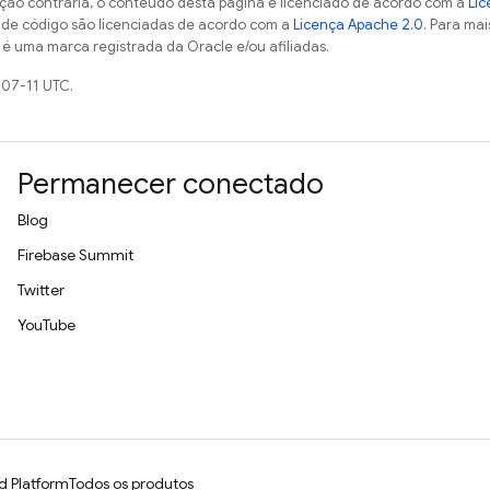
ção contrária, o conteúdo desta página é licenciado de acordo com a
Lic
s de código são licenciadas de acordo com a
Licença Apache 2.0
. Para mai
 é uma marca registrada da Oracle e/ou afiliadas.
-07-11 UTC.
Permanecer conectado
Blog
Firebase Summit
Twitter
YouTube
d Platform
Todos os produtos