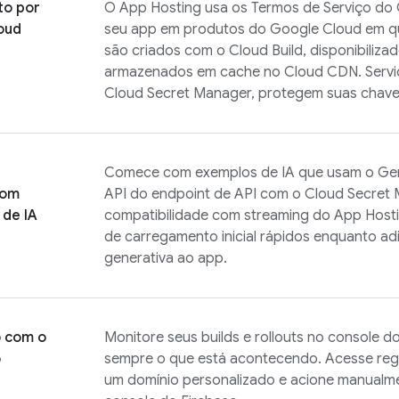
to por
O
App Hosting
usa os Termos de Serviço do
oud
seu app em produtos do
Google Cloud
em qu
são criados com o
Cloud Build
, disponibiliz
armazenados em cache no Cloud CDN. Servi
Cloud Secret Manager, protegem suas chave
Comece com exemplos de IA que usam o Gemi
com
API do endpoint de API com o Cloud Secret 
 de IA
compatibilidade com streaming do App Host
de carregamento inicial rápidos enquanto ad
generativa ao app.
o com o
Monitore seus builds e rollouts no console d
o
sempre o que está acontecendo. Acesse regis
um domínio personalizado e acione manualme