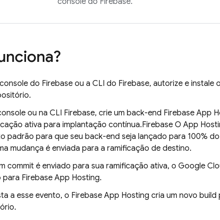
console do
Firebase
.
unciona?
 console do
Firebase
ou a CLI do
Firebase
, autorize e instal
ositório.
console ou na CLI
Firebase
, crie um back-end
Firebase App H
icação ativa para implantação contínua.
Firebase
O
App Host
o padrão para que seu back-end seja lançado para 100% do
a mudança é enviada para a ramificação de destino.
 commit é enviado para sua ramificação ativa, o Google Cl
o para
Firebase App Hosting
.
ta a esse evento, o
Firebase App Hosting
cria um novo build
ório.