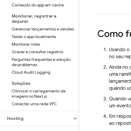
Conteúdo do app em cache
Monitorar
,
registrar e
depurar
Gerenciar lançamentos e versões
Como f
Testar o app localmente
Monitorar rotas
Usando o
Gravar e consultar registros
no seu rep
Perguntas frequentes e solução
de problemas
Ainda no 
Cloud Audit Logging
uma ramif
lançament
Soluções
quando um
Otimizar o carregamento de
imagens no Next
.
js
Quando um
Conectar uma rede VPC
um event
Em respos
Hosting
ao reposit