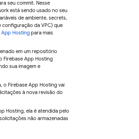
ra seu commit. Nesse
ork está sendo usado no seu
ariáveis de ambiente, secrets,
e configuração da VPC) que
o
App Hosting
para mais
zenado em um repositório
 o
Firebase App Hosting
ndo sua imagem e
a, o
Firebase App Hosting
vai
licitações à nova revisão do
pp Hosting
, ela é atendida pelo
solicitações não armazenadas