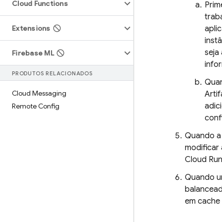
Cloud Functions
Prim
trab
Extensions
apli
inst
seja
Firebase ML
info
PRODUTOS RELACIONADOS
Quan
Cloud Messaging
Arti
adic
Remote Config
conf
Quando a 
modificar 
Cloud Ru
Quando um
balancead
em cache 