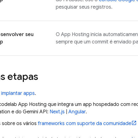
pesquisar seus registros.
senvolver seu
O
App Hosting
inicia automaticame
pp
sempre que um commit é enviado par
s etapas
implantar apps
.
 codelab
App Hosting
que integra um app hospedado com re
ation
e do
Gemini API
:
Next.js
|
Angular
.
s sobre os vários
frameworks com suporte da comunidade