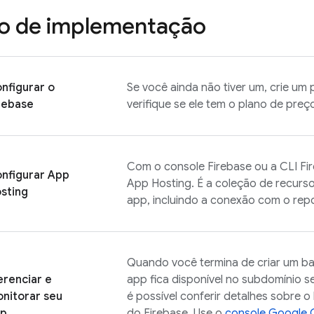
o de implementação
nfigurar o
Se você ainda não tiver um, crie um 
rebase
verifique se ele tem o plano de preç
Com o console
Firebase
ou a CLI
Fi
nfigurar
App
App Hosting
. É a coleção de recur
sting
app, incluindo a conexão com o repo
Quando você termina de criar um 
renciar e
app fica disponível no subdomínio se
nitorar seu
é possível conferir detalhes sobre 
pp
do
Firebase
. Use o
console
Google 