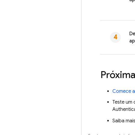
De
a
Próxima
Comece a 
Teste um
Authentic
Saiba mai