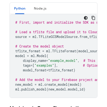
Python
Node.js
# First, import and initialize the SDK as shown
# Load a tflite file and upload it to 
Cloud Sto
source
=
ml
.
TFLiteGCSModelSource
.
from_tflite_mo
# Create the model object
tflite_format
=
ml
.
TFLiteFormat
(
model_source
=
s
model
=
ml
.
Model
(
display_name
=
"example_model"
,
# This is th
tags
=
[
"examples"
],
# Optional t
model_format
=
tflite_format
)
# Add the model to your Firebase project and pu
new_model
=
ml
.
create_model
(
model
)
ml
.
publish_model
(
new_model
.
model_id
)