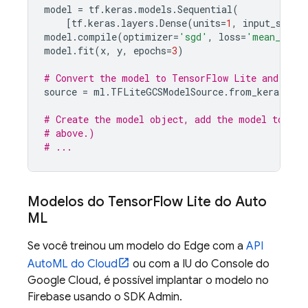
model
=
tf
.
keras
.
models
.
Sequential
(
[
tf
.
keras
.
layers
.
Dense
(
units
=
1
,
input_shape
model
.
compile
(
optimizer
=
'sgd'
,
loss
=
'mean_squar
model
.
fit
(
x
,
y
,
epochs
=
3
)
# Convert the model to TensorFlow Lite and uplo
source
=
ml
.
TFLiteGCSModelSource
.
from_keras_mod
# Create the model object, add the model to you
# above.)
# ...
Modelos do Tensor
Flow Lite do Auto
ML
Se você treinou um modelo do Edge com a
API
AutoML do Cloud
ou com a IU do Console do
Google Cloud
, é possível implantar o modelo no
Firebase usando o SDK Admin.