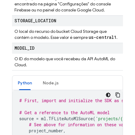
encontrado na página "Configurações" do console
Firebase
ou no painel do console
Google Cloud
.
STORAGE
_
LOCATION
O local do recurso do bucket
Cloud Storage
que
us-central1
contém o modelo. Esse valor é sempre
.
MODEL
_
ID
O ID do modelo que você recebeu da API AutoML do
Cloud.
Python
Node.js
# First, import and initialize the SDK as shown
# Get a reference to the AutoML model
source
=
ml
.
TFLiteAutoMlSource
(
'projects/
{}
/loc
# See above for information on these values
project_number
,