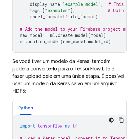
display_name
=
"example_model"
,
# This is th
tags
=
[
"examples"
],
# Optional t
model_format
=
tflite_format
)
# Add the model to your Firebase project and pu
new_model
=
ml
.
create_model
(
model
)
ml
.
publish_model
(
new_model
.
model_id
)
Se você tiver um modelo da Keras, também
poderá convertê-lo para o TensorFlow Lite e
fazer upload dele em uma única etapa. É possível
usar um modelo da Keras salvo em um arquivo
HDF5:
Python
import
tensorflow
as
tf
# Load a Keras model, convert it to TensorFlow 