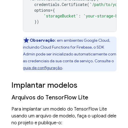
credentials
.
Certificate
(
'/path/to/your/s
options
=
{
'storageBucket'
:
'your-storage-bucke
})
Observação
:
em ambientes
Google Cloud
,
incluindo
Cloud Functions for Firebase
, o SDK
Admin pode ser inicializado automaticamente com
as credenciais da sua conta de serviço. Consulte o
guia de configuração
.
Implantar modelos
Arquivos do Tensor
Flow Lite
Para implantar um modelo do TensorFlow Lite
usando um arquivo de modelo, faça o upload dele
no projeto e publique-o: