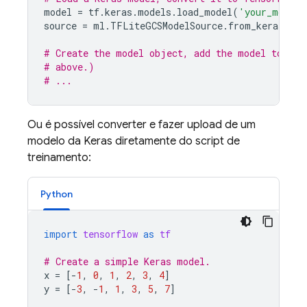
model
=
tf
.
keras
.
models
.
load_model
(
'your_model.
source
=
ml
.
TFLiteGCSModelSource
.
from_keras_mod
# Create the model object, add the model to you
# above.)
# ...
Ou é possível converter e fazer upload de um
modelo da Keras diretamente do script de
treinamento:
Python
import
tensorflow
as
tf
# Create a simple Keras model.
x
=
[
-
1
,
0
,
1
,
2
,
3
,
4
]
y
=
[
-
3
,
-
1
,
1
,
3
,
5
,
7
]