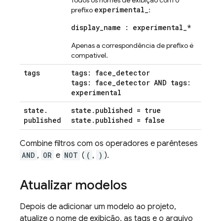
Todos os nomes de exibição com o
experimental_
prefixo
:
display
_
name : experimental
_
*
Apenas a correspondência de prefixo é
compatível.
tags
tags: face
_
detector
tags: face
_
detector AND tags:
experimental
state
.
state
.
published = true
published
state
.
published = false
Combine filtros com os operadores e parênteses
AND
,
OR
e
NOT
(
(
,
)
).
Atualizar modelos
Depois de adicionar um modelo ao projeto,
atualize o nome de exibição, as tags e o arquivo