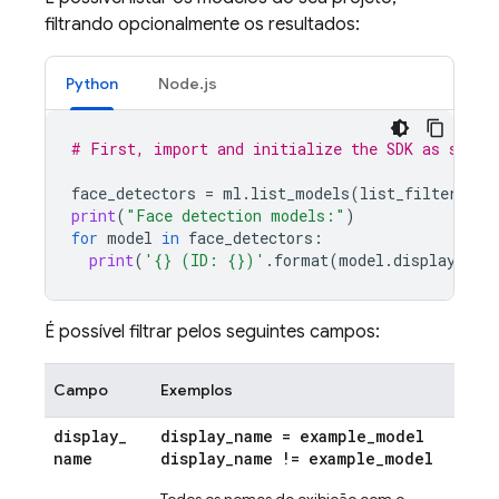
filtrando opcionalmente os resultados:
Python
Node.js
# First, import and initialize the SDK as shown
face_detectors
=
ml
.
list_models
(
list_filter
=
"ta
print
(
"Face detection models:"
)
for
model
in
face_detectors
:
print
(
'
{}
 (ID: 
{}
)'
.
format
(
model
.
display_nam
É possível filtrar pelos seguintes campos:
Campo
Exemplos
display
_
display
_
name = example
_
model
name
display
_
name != example
_
model