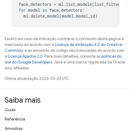
face_detectors
=
ml
.
list_models
(
list_filter
=
"ta
for
model
in
face_detectors
:
ml
.
delete_model
(
model
.
model_id
)
Exceto em caso de indicação contrária, o conteúdo desta página é
licenciado de acordo com a
Licença de atribuição 4.0 do Creative
Commons
, e as amostras de código são licenciadas de acordo com
a
Licença Apache 2.0
. Para mais detalhes, consulte as
políticas do
site do Google Developers
. Java é uma marca registrada da Oracle
e/ou afiliadas.
Última atualização 2026-03-23 UTC.
Saiba mais
Guias
Referência
Amostras