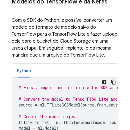
Modelos do Tensor
Flow e da Keras
Com o SDK do Python, é possível converter um
modelo do formato de modelo salvo do
TensorFlow para o TensorFlow Lite e fazer upload
dele para o bucket do
Cloud Storage
em uma
única etapa. Em seguida, implante-o da mesma
maneira que um arquivo do TensorFlow Lite.
Python
# First, import and initialize the SDK as shown
# Convert the model to TensorFlow Lite and uplo
source
=
ml
.
TFLiteGCSModelSource
.
from_saved_mod
# Create the model object
tflite_format
=
ml
.
TFLiteFormat
(
model_source
=
s
model
=
ml
.
Model
(