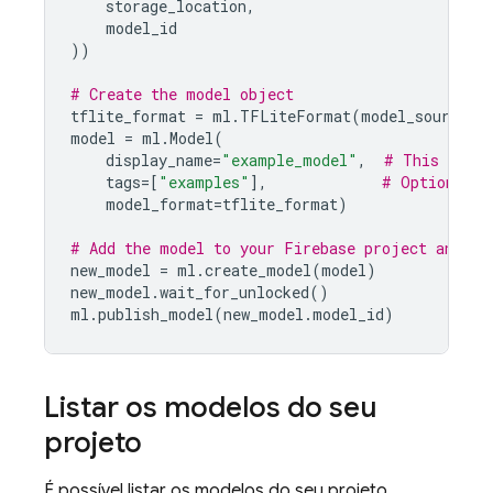
storage_location
,
model_id
))
# Create the model object
tflite_format
=
ml
.
TFLiteFormat
(
model_source
=
s
model
=
ml
.
Model
(
display_name
=
"example_model"
,
# This is th
tags
=
[
"examples"
],
# Optional t
model_format
=
tflite_format
)
# Add the model to your Firebase project and pu
new_model
=
ml
.
create_model
(
model
)
new_model
.
wait_for_unlocked
()
ml
.
publish_model
(
new_model
.
model_id
)
Listar os modelos do seu
projeto
É possível listar os modelos do seu projeto,