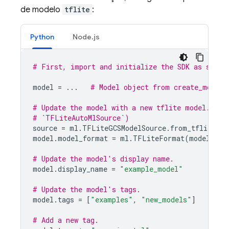
de modelo
tflite
:
Python
Node.js
# First, import and initialize the SDK as shown
model
=
...
# Model object from create_model(
# Update the model with a new tflite model. (Yo
# `TFLiteAutoMlSource`)
source
=
ml
.
TFLiteGCSModelSource
.
from_tflite_mo
model
.
model_format
=
ml
.
TFLiteFormat
(
model_sou
# Update the model's display name.
model
.
display_name
=
"example_model"
# Update the model's tags.
model
.
tags
=
[
"examples"
,
"new_models"
]
# Add a new tag.