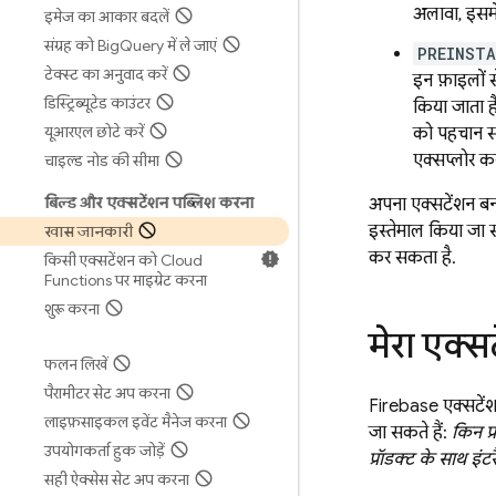
अलावा, इसमें
इमेज का आकार बदलें
संग्रह को Big
Query में ले जाएं
PREINSTA
टेक्स्ट का अनुवाद करें
इन फ़ाइलों 
डिस्ट्रिब्यूटेड काउंटर
किया जाता 
यूआरएल छोटे करें
को पहचान स
एक्सप्लोर कर
चाइल्ड नोड की सीमा
बिल्ड और एक्सटेंशन पब्लिश करना
अपना एक्सटेंशन बन
इस्तेमाल किया जा स
खास जानकारी
कर सकता है.
किसी एक्सटेंशन को Cloud
Functions पर माइग्रेट करना
शुरू करना
मेरा एक्स
फलन लिखें
पैरामीटर सेट अप करना
Firebase एक्सटेंश
लाइफ़साइकल इवेंट मैनेज करना
जा सकते हैं:
किन प्
उपयोगकर्ता हुक जोड़ें
प्रॉडक्ट के साथ इंट
सही ऐक्सेस सेट अप करना