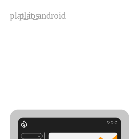
plat_ios
plat_android