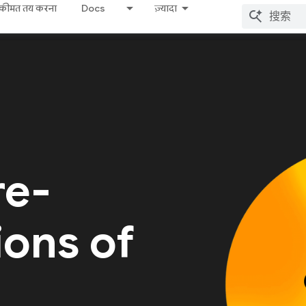
कीमत तय करना
Docs
ज़्यादा
re-
ions of