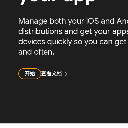
Manage both your iOS and And
distributions and get your apps
devices quickly so you can get
and often.
开始
查看文档
arrow_forward