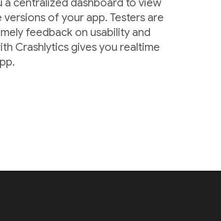
u a centralized dashboard to view
 versions of your app. Testers are
imely feedback on usability and
ith Crashlytics gives you realtime
app.