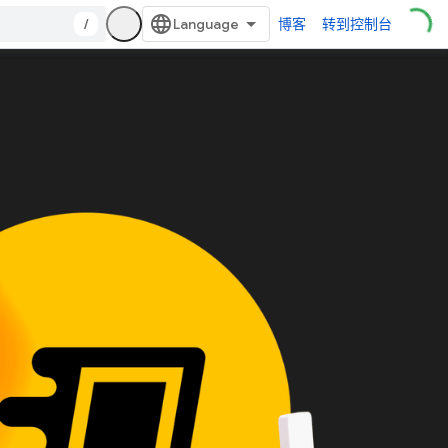
/
博客
转到控制台