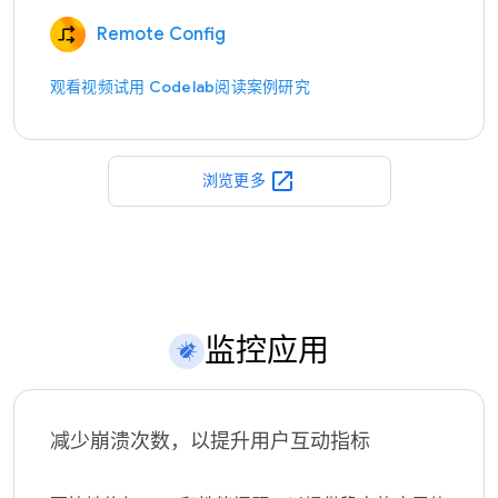
Remote Config
观看视频
试用 Codelab
阅读案例研究
open_in_new
浏览更多
监控应用
减少崩溃次数，以提升用户互动指标