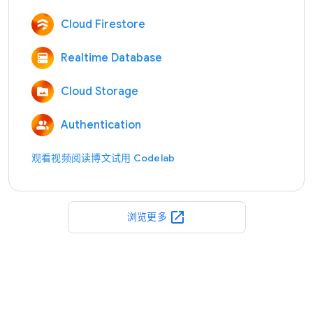
Cloud Firestore
Realtime Database
Cloud Storage
Authentication
观看视频
阅读博文
试用 Codelab
open_in_new
浏览更多