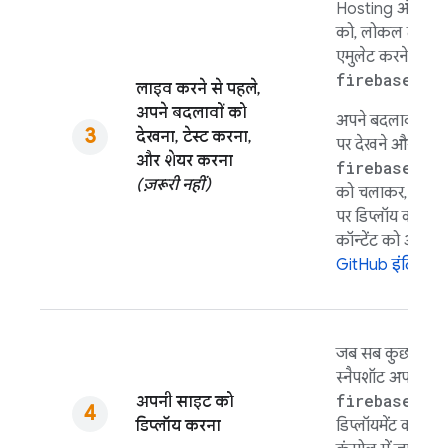
Hosting
और अपने 
को, लोकल तौर पर
एमुलेट करने के लि
firebase em
लाइव करने से पहले,
अपने बदलावों को
अपने बदलावों को
देखना, टेस्ट करना,
पर देखने और शेयर 
और शेयर करना
firebase ho
(ज़रूरी नहीं)
को चलाकर, झलक व
पर डिप्लॉय करें.
कॉन्टेंट को आसानी
GitHub इंटिग्रेशन
जब सब कुछ ठीक हो,
स्नैपशॉट अपलोड क
firebase de
अपनी साइट को
डिप्लॉय करना
डिप्लॉयमेंट को पहल