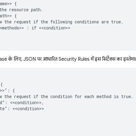
ame>> {

the resource path.

ath>> {

w the request if the following conditions are true.

<methods>> : if <<condition>>

ase
के लिए, JSON पर आधारित
Security Rules
में इस सिंटैक्स का इस्तेमा
{

>>": {

w the request if the condition for each method is true.

d": <<condition>>,

te": <<condition>>
