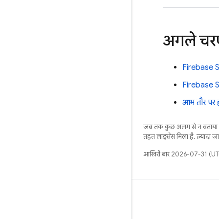
अगले च
Firebase S
Firebase S
आम तौर पर ह
जब तक कुछ अलग से न बताया ज
तहत लाइसेंस मिला है. ज़्यादा 
आखिरी बार 2026-07-31 (UTC
जानें
मार्गदर्शिका