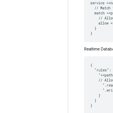
service <<n
  // Match 
  match <<p
    // Allo
    allow <
  }

Realtime Datab
{

  "rules": 
    "<<path
    // Allo
      ".rea
      ".wri
    }

  }
