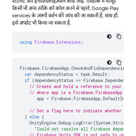
स्टेटमेंट और इनीशियलाइज़ेशन कोड जोड़ें. एसडीके में मौजूद
किसी भी अन्य तरीके को कॉल करने से पहले,
Google Play
services
के ज़रूरी वर्शन की जांच की जा सकती है. साथ ही,
इसे अपडेट भी किया जा सकता है.
using
Firebase.Extensions
;
Firebase
.
FirebaseApp
.
CheckAndFixDependenciesAsy
var
dependencyStatus
=
task
.
Result
;
if
(
dependencyStatus
==
Firebase
.
DependencySt
// Create and hold a reference to your Fire
// where app is a Firebase.FirebaseApp prop
app
=
Firebase
.
FirebaseApp
.
DefaultInstan
// Set a flag here to indicate whether Fire
}
else
{
UnityEngine
.
Debug
.
LogError
(
System
.
String
.
Fo
"Could not resolve all Firebase dependenc
// 
Firebase
Unity
 SDK is not safe to use he