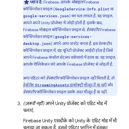
ध्यान दें:
Firebase, आपके
मोबाइल
Firebase
कॉन्फ़िगरेशन फ़ाइल (
या
GoogleService-Info.plist
) का पता लगाता है. यह फ़ाइल,
google-services.json
आपने अपने Unity प्रोजेक्ट में जोड़ी होती है. इसके बाद,
Firebase मोबाइल कॉन्फ़िगरेशन फ़ाइल से,
डेस्कटॉप
Firebase
कॉन्फ़िगरेशन फ़ाइल (
google-services-
) अपने-आप जनरेट करता है. इस डेस्कटॉप
desktop.json
कॉन्फ़िगरेशन फ़ाइल में, वह यूनिटी प्रोजेक्ट आईडी होता है जिसे
आपने
Firebase
कंसोल सेटअप वर्कफ़्लो में डाला था. यह फ़ाइल,
आपके ऐप्लिकेशन को आपके Firebase प्रोजेक्ट से जोड़ती है.
अगर एडिटर को
डेस्कटॉप
कॉन्फ़िगरेशन फ़ाइल नहीं मिलती है, तो
देखें कि
डायरेक्ट्री मौजूद है या नहीं
और
StreamingAssets
डेस्कटॉप
कॉन्फ़िगरेशन फ़ाइल उसके अंदर मौजूद है या नहीं.
(ज़रूरी नहीं)
अपने Unity प्रोजेक्ट को एडिट मोड में
चलाएं.
Firebase
Unity
एसडीके को Unity के एडिट मोड में भी
चलाया जा सकता है. इससे एडिटर प्लगिन में इसका