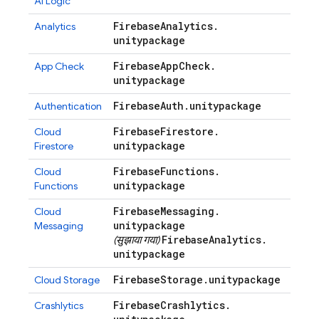
AI Logic
Firebase
Analytics
.
Analytics
unitypackage
Firebase
App
Check
.
App Check
unitypackage
Firebase
Auth
.
unitypackage
Authentication
Firebase
Firestore
.
Cloud
unitypackage
Firestore
Firebase
Functions
.
Cloud
unitypackage
Functions
Firebase
Messaging
.
Cloud
unitypackage
Messaging
Firebase
Analytics
.
(सुझाया गया)
unitypackage
Firebase
Storage
.
unitypackage
Cloud Storage
Firebase
Crashlytics
.
Crashlytics