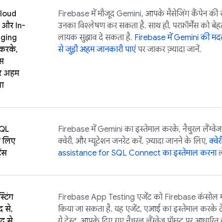
loud
Firebase
में मौजूद Gemini, आपके मैसेजिंग कैंपेन क
और
In-
उनका विश्लेषण कर सकता है. साथ ही, परफ़ॉर्मेंस को बेह
ging
लायक सुझाव दे सकता है.
Firebase
में Gemini की मदद
 करके,
से जुड़ी अहम जानकारी पाएं
पर जाकर ज़्यादा जानें.
ास
र अहम
ना
SQL
Firebase
में Gemini का इस्तेमाल करके, नैचुरल लैंग्वे
 लिए
क्वेरी, और म्यूटेशन जनरेट करें. ज़्यादा जानने के लिए,
क्वे
ंस
assistance for
SQL Connect
का इस्तेमाल करना
ल
्टिंग
Firebase App Testing एजेंट को
Firebase
कंसोल म
 से,
किया जा सकता है. यह एजेंट, एआई का इस्तेमाल करके टेस्
द से
ये टेस्ट, आपके दिए गए नैचुरल लैंग्वेज प्रॉम्प्ट पर आधारित